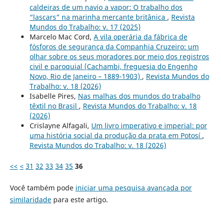
caldeiras de um navio a vapor: O trabalho dos
“lascars” na marinha mercante britânica
,
Revista
Mundos do Trabalho: v. 17 (2025)
Marcelo Mac Cord,
A vila operária da fábrica de
fósforos de segurança da Companhia Cruzeiro: um
olhar sobre os seus moradores por meio dos registros
civil e paroquial (Cachambi, freguesia do Engenho
Novo, Rio de Janeiro – 1889-1903)
,
Revista Mundos do
Trabalho: v. 18 (2026)
Isabelle Pires,
Nas malhas dos mundos do trabalho
têxtil no Brasil
,
Revista Mundos do Trabalho: v. 18
(2026)
Crislayne Alfagali,
Um livro imperativo e imperial: por
uma história social da produção da prata em Potosí
,
Revista Mundos do Trabalho: v. 18 (2026)
<<
<
31
32
33
34
35
36
Você também pode
iniciar uma pesquisa avançada por
similaridade
para este artigo.