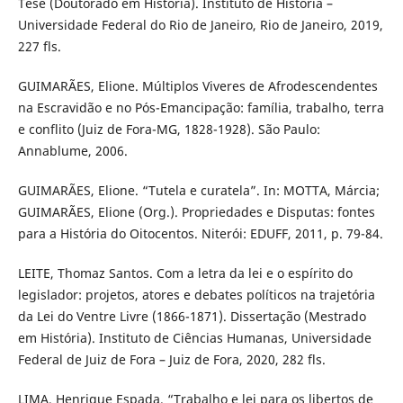
Tese (Doutorado em História). Instituto de História –
Universidade Federal do Rio de Janeiro, Rio de Janeiro, 2019,
227 fls.
GUIMARÃES, Elione. Múltiplos Viveres de Afrodescendentes
na Escravidão e no Pós-Emancipação: família, trabalho, terra
e conflito (Juiz de Fora-MG, 1828-1928). São Paulo:
Annablume, 2006.
GUIMARÃES, Elione. “Tutela e curatela”. In: MOTTA, Márcia;
GUIMARÃES, Elione (Org.). Propriedades e Disputas: fontes
para a História do Oitocentos. Niterói: EDUFF, 2011, p. 79-84.
LEITE, Thomaz Santos. Com a letra da lei e o espírito do
legislador: projetos, atores e debates políticos na trajetória
da Lei do Ventre Livre (1866-1871). Dissertação (Mestrado
em História). Instituto de Ciências Humanas, Universidade
Federal de Juiz de Fora – Juiz de Fora, 2020, 282 fls.
LIMA, Henrique Espada. “Trabalho e lei para os libertos de