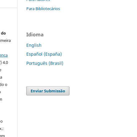
Para Bibliotecários
 do
Idioma
imeira
English
Español (España)
ença
) 4.0
Português (Brasil)
e
 a
ndo o
Enviar Submissão
o
m
do
x.:
 em