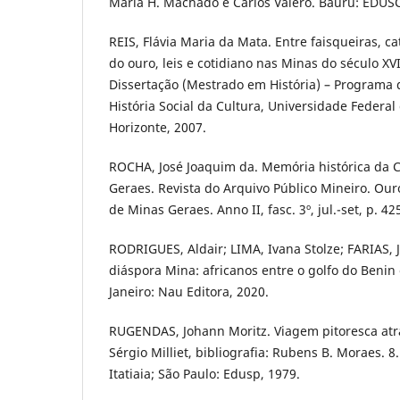
Maria H. Machado e Carlos Valero. Bauru: EDUSC
REIS, Flávia Maria da Mata. Entre faisqueiras, ca
do ouro, leis e cotidiano nas Minas do século XVI
Dissertação (Mestrado em História) – Programa
História Social da Cultura, Universidade Federal
Horizonte, 2007.
ROCHA, José Joaquim da. Memória histórica da 
Geraes. Revista do Arquivo Público Mineiro. Ouro
de Minas Geraes. Anno II, fasc. 3º, jul.-set, p. 42
RODRIGUES, Aldair; LIMA, Ivana Stolze; FARIAS, J
diáspora Mina: africanos entre o golfo do Benin e
Janeiro: Nau Editora, 2020.
RUGENDAS, Johann Moritz. Viagem pitoresca atra
Sérgio Milliet, bibliografia: Rubens B. Moraes. 8.
Itatiaia; São Paulo: Edusp, 1979.