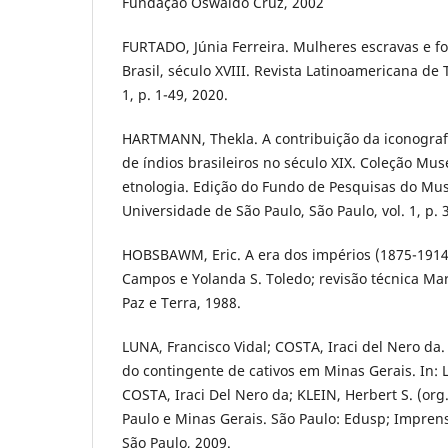
Fundação Oswaldo Cruz, 2002
FURTADO, Júnia Ferreira. Mulheres escravas e f
Brasil, século XVIII. Revista Latinoamericana de 
1, p. 1-49, 2020.
HARTMANN, Thekla. A contribuição da iconograf
de índios brasileiros no século XIX. Coleção Muse
etnologia. Edição do Fundo de Pesquisas do Mus
Universidade de São Paulo, São Paulo, vol. 1, p. 
HOBSBAWM, Eric. A era dos impérios (1875-1914
Campos e Yolanda S. Toledo; revisão técnica Maria
Paz e Terra, 1988.
LUNA, Francisco Vidal; COSTA, Iraci del Nero da.
do contingente de cativos em Minas Gerais. In: 
COSTA, Iraci Del Nero da; KLEIN, Herbert S. (org
Paulo e Minas Gerais. São Paulo: Edusp; Imprens
São Paulo, 2009.