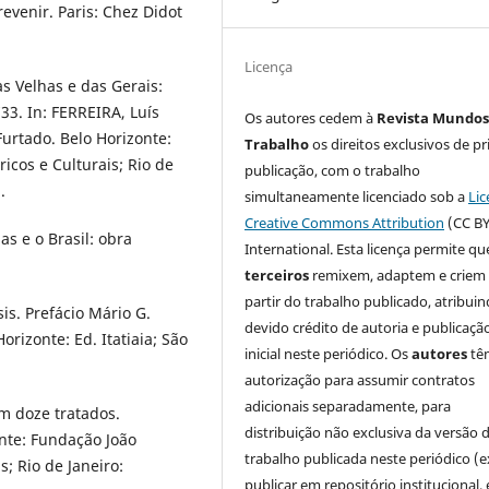
revenir. Paris: Chez Didot
Licença
as Velhas e das Gerais:
33. In: FERREIRA, Luís
Os autores cedem à
Revista Mundos
Furtado. Belo Horizonte:
Trabalho
os direitos exclusivos de pr
icos e Culturais; Rio de
publicação, com o trabalho
.
simultaneamente licenciado sob a
Lic
Creative Commons Attribution
(CC BY
s e o Brasil: obra
International. Esta licença permite qu
terceiros
remixem, adaptem e criem
partir do trabalho publicado, atribui
s. Prefácio Mário G.
devido crédito de autoria e publicaçã
orizonte: Ed. Itatiaia; São
inicial neste periódico. Os
autores
tê
autorização para assumir contratos
adicionais separadamente, para
m doze tratados.
distribuição não exclusiva da versão 
onte: Fundação João
trabalho publicada neste periódico (e
s; Rio de Janeiro:
publicar em repositório institucional,