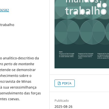
106582
 trabalho
 analítico-descritivo da
uro perto da montanha
retende-se demonstrar
nhecimento sobre o
scravista de Minas
PDF/A
 à sua verossimilhança
esenvolvimento das forças
ntes coevas.
Publicado
2025-08-26