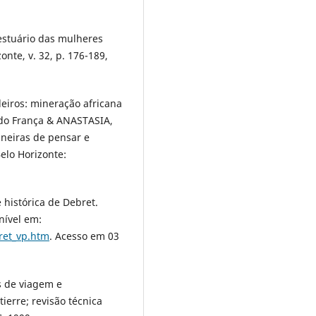
vestuário das mulheres
zonte, v. 32, p. 176-189,
eiros: mineração africana
do França & ANASTASIA,
aneiras de pensar e
Belo Horizonte:
 histórica de Debret.
onível em:
ret_vp.htm
. Acesso em 03
s de viagem e
ierre; revisão técnica