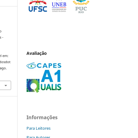
o
 -
Avaliação
l em:
ndosdot
 ago.
Informações
Para Leitores
Para Autores