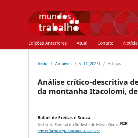
Edições Anteriores
Atual
Contato
Notícia
Início
/
Arquivos
/
v. 17 (2025)
/
Artigos
Análise crítico-descritiva 
da montanha Itacolomi, de
Rafael de Freitas e Souza
Instituto Federal do Sudeste de Minas Gerais
https://orcid.org/0000-0003-4028-9577