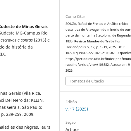
Como Citar
SOUZA, Rafael de Freitas e. Análise crítico-
 Sudeste de Minas Gerais
descritiva de A lavagem do minério de our
IF Sudeste MG-Campus Rio
perto da montanha Itacolomi, de Rugendas
 escravos e contas
(2015) e
1835.
Revista Mundos do Trabalho
,
o da história da
Florianópolis, v. 17, p. 1–19, 2025. DOI:
10.5007/1984-9222.2025.e106582. Disponíve
XIX.
https://periodicos.ufsc.br/index.php/mu
rabalho/article/view/106582. Acesso em: 9
2026.
Fomatos de Citação
as Gerais (Vila Rica,
aci Del Nero da; KLEIN,
Edição
nas Gerais. São Paulo:
v. 17 (2025)
 p. 239-259, 2009.
Seção
aladies des nègres, leurs
Artigos