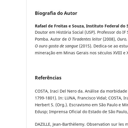
Biografia do Autor
Rafael de Freitas e Souza,
Instituto Federal do
Doutor em História Social (USP). Professor do 
Pomba. Autor de
O Tiradentes leitor
(2008),
Ouro,
O ouro gosta de sangue
(2015). Dedica-se ao estud
mineração em Minas Gerais nos séculos XVIII e 
Referências
COSTA, Iraci Del Nero da. Análise da morbidade n
1799-1801). In: LUNA, Francisco Vidal; COSTA, Ir
Herbert S. (Org.). Escravismo em São Paulo e Mi
Edusp; Imprensa Oficial do Estado de São Paulo,
DAZILLE, Jean-Barthèlemy. Observation sur les m