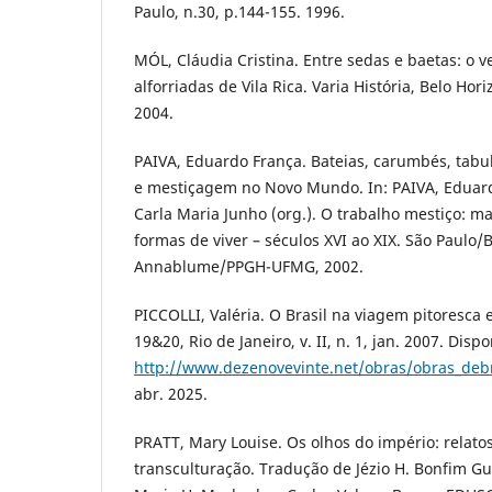
Paulo, n.30, p.144-155. 1996.
MÓL, Cláudia Cristina. Entre sedas e baetas: o 
alforriadas de Vila Rica. Varia História, Belo Hori
2004.
PAIVA, Eduardo França. Bateias, carumbés, tabul
e mestiçagem no Novo Mundo. In: PAIVA, Eduar
Carla Maria Junho (org.). O trabalho mestiço: m
formas de viver – séculos XVI ao XIX. São Paulo/
Annablume/PPGH-UFMG, 2002.
PICCOLLI, Valéria. O Brasil na viagem pitoresca e
19&20, Rio de Janeiro, v. II, n. 1, jan. 2007. Disp
http://www.dezenovevinte.net/obras/obras_deb
abr. 2025.
PRATT, Mary Louise. Os olhos do império: relato
transculturação. Tradução de Jézio H. Bonfim Gut