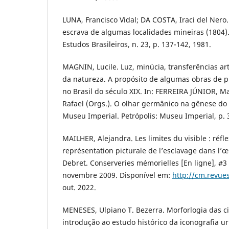
LUNA, Francisco Vidal; DA COSTA, Iraci del Nero
escrava de algumas localidades mineiras (1804). 
Estudos Brasileiros, n. 23, p. 137-142, 1981.
MAGNIN, Lucile. Luz, minúcia, transferências art
da natureza. A propósito de algumas obras de p
no Brasil do século XIX. In: FERREIRA JÚNIOR, M
Rafael (Orgs.). O olhar germânico na gênese do 
Museu Imperial. Petrópolis: Museu Imperial, p. 
MAILHER, Alejandra. Les limites du visible : réfle
représentation picturale de l’esclavage dans l
Debret. Conserveries mémorielles [En ligne], #3 
novembre 2009. Disponível em:
http://cm.revue
out. 2022.
MENESES, Ulpiano T. Bezerra. Morforlogia das ci
introdução ao estudo histórico da iconografia u