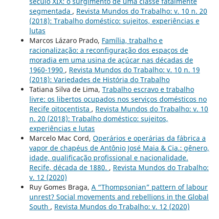
século XIX: o surgimento de uma classe fatalmente
segmentada
,
Revista Mundos do Trabalho: v. 10 n. 20
(2018): Trabalho doméstico: sujeitos, experiências e
lutas
Marcos Lázaro Prado,
Família, trabalho e
racionalização: a reconfiguração dos espaços de
moradia em uma usina de açúcar nas décadas de
1960-1990
,
Revista Mundos do Trabalho: v. 10 n. 19
(2018): Variedades de História do Trabalho
Tatiana Silva de Lima,
Trabalho escravo e trabalho
livre: os libertos ocupados nos serviços domésticos no
Recife oitocentista
,
Revista Mundos do Trabalho: v. 10
n. 20 (2018): Trabalho doméstico: sujeitos,
experiências e lutas
Marcelo Mac Cord,
Operários e operárias da fábrica a
vapor de chapéus de Antônio José Maia & Cia.: gênero,
idade, qualificação profissional e nacionalidade.
Recife, década de 1880.
,
Revista Mundos do Trabalho:
v. 12 (2020)
Ruy Gomes Braga,
A “Thompsonian” pattern of labour
unrest? Social movements and rebellions in the Global
South
,
Revista Mundos do Trabalho: v. 12 (2020)