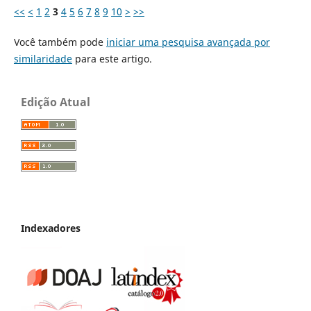
<<
<
1
2
3
4
5
6
7
8
9
10
>
>>
Você também pode
iniciar uma pesquisa avançada por
similaridade
para este artigo.
Edição Atual
Indexadores