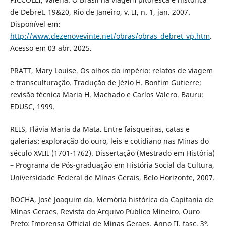
de Debret. 19&20, Rio de Janeiro, v. II, n. 1, jan. 2007.
Disponível em:
http://www.dezenovevinte.net/obras/obras_debret_vp.htm
.
Acesso em 03 abr. 2025.
PRATT, Mary Louise. Os olhos do império: relatos de viagem
e transculturação. Tradução de Jézio H. Bonfim Gutierre;
revisão técnica Maria H. Machado e Carlos Valero. Bauru:
EDUSC, 1999.
REIS, Flávia Maria da Mata. Entre faisqueiras, catas e
galerias: exploração do ouro, leis e cotidiano nas Minas do
século XVIII (1701-1762). Dissertação (Mestrado em História)
– Programa de Pós-graduação em História Social da Cultura,
Universidade Federal de Minas Gerais, Belo Horizonte, 2007.
ROCHA, José Joaquim da. Memória histórica da Capitania de
Minas Geraes. Revista do Arquivo Público Mineiro. Ouro
Preto: Imprensa Official de Minas Geraes. Anno II, fasc. 3º,