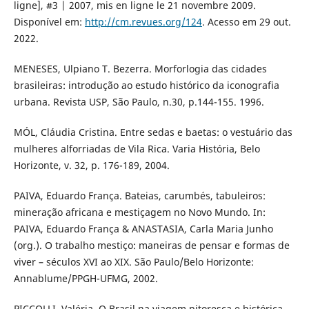
ligne], #3 | 2007, mis en ligne le 21 novembre 2009.
Disponível em:
http://cm.revues.org/124
. Acesso em 29 out.
2022.
MENESES, Ulpiano T. Bezerra. Morforlogia das cidades
brasileiras: introdução ao estudo histórico da iconografia
urbana. Revista USP, São Paulo, n.30, p.144-155. 1996.
MÓL, Cláudia Cristina. Entre sedas e baetas: o vestuário das
mulheres alforriadas de Vila Rica. Varia História, Belo
Horizonte, v. 32, p. 176-189, 2004.
PAIVA, Eduardo França. Bateias, carumbés, tabuleiros:
mineração africana e mestiçagem no Novo Mundo. In:
PAIVA, Eduardo França & ANASTASIA, Carla Maria Junho
(org.). O trabalho mestiço: maneiras de pensar e formas de
viver – séculos XVI ao XIX. São Paulo/Belo Horizonte:
Annablume/PPGH-UFMG, 2002.
PICCOLLI, Valéria. O Brasil na viagem pitoresca e histórica