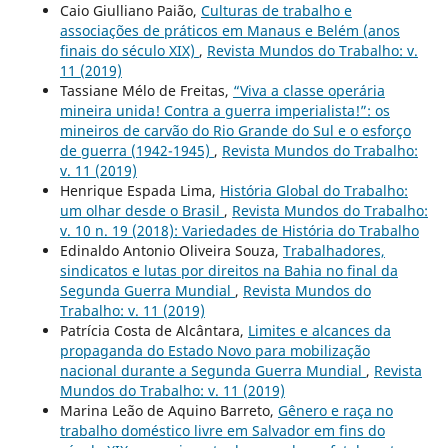
Caio Giulliano Paião,
Culturas de trabalho e
associações de práticos em Manaus e Belém (anos
finais do século XIX)
,
Revista Mundos do Trabalho: v.
11 (2019)
Tassiane Mélo de Freitas,
“Viva a classe operária
mineira unida! Contra a guerra imperialista!”: os
mineiros de carvão do Rio Grande do Sul e o esforço
de guerra (1942-1945)
,
Revista Mundos do Trabalho:
v. 11 (2019)
Henrique Espada Lima,
História Global do Trabalho:
um olhar desde o Brasil
,
Revista Mundos do Trabalho:
v. 10 n. 19 (2018): Variedades de História do Trabalho
Edinaldo Antonio Oliveira Souza,
Trabalhadores,
sindicatos e lutas por direitos na Bahia no final da
Segunda Guerra Mundial
,
Revista Mundos do
Trabalho: v. 11 (2019)
Patrícia Costa de Alcântara,
Limites e alcances da
propaganda do Estado Novo para mobilização
nacional durante a Segunda Guerra Mundial
,
Revista
Mundos do Trabalho: v. 11 (2019)
Marina Leão de Aquino Barreto,
Gênero e raça no
trabalho doméstico livre em Salvador em fins do