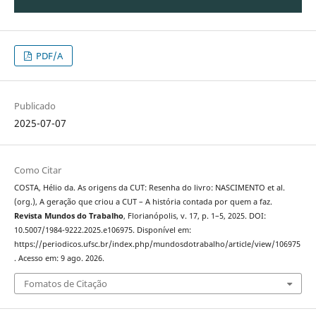
PDF/A
Publicado
2025-07-07
Como Citar
COSTA, Hélio da. As origens da CUT: Resenha do livro: NASCIMENTO et al.
(org.), A geração que criou a CUT – A história contada por quem a faz.
Revista Mundos do Trabalho
, Florianópolis, v. 17, p. 1–5, 2025. DOI:
10.5007/1984-9222.2025.e106975. Disponível em:
https://periodicos.ufsc.br/index.php/mundosdotrabalho/article/view/106975
. Acesso em: 9 ago. 2026.
Fomatos de Citação