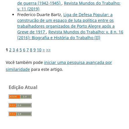
de guerra (1942-1945)
,
Revista Mundos do Trabalho:
v. 11 (2019)
Frederico Duarte Bartz,
Liga de Defesa Popular: a
construção de um espaço de luta política entre os
trabalhadores organizados de Porto Alegre após a
Greve de 1917
,
Revista Mundos do Trabalho: v. 8 n. 16
(2016): Biografia e História do Trabalho (II)
1
2
3
4
5
6
7
8
9
10
>
>>
Você também pode
iniciar uma pesquisa avançada por
similaridade
para este artigo.
Edição Atual