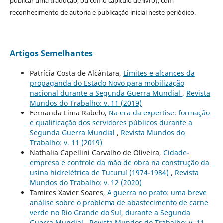
publicar uma tradução, ou como capítulo de livro), com
reconhecimento de autoria e publicação inicial neste periódico.
Artigos Semelhantes
Patrícia Costa de Alcântara,
Limites e alcances da
propaganda do Estado Novo para mobilização
nacional durante a Segunda Guerra Mundial
,
Revista
Mundos do Trabalho: v. 11 (2019)
Fernanda Lima Rabelo,
Na era da expertise: formação
e qualificação dos servidores públicos durante a
Segunda Guerra Mundial
,
Revista Mundos do
Trabalho: v. 11 (2019)
Nathalia Capellini Carvalho de Oliveira,
Cidade-
empresa e controle da mão de obra na construção da
usina hidrelétrica de Tucuruí (1974-1984)
,
Revista
Mundos do Trabalho: v. 12 (2020)
Tamires Xavier Soares,
A guerra no prato: uma breve
análise sobre o problema de abastecimento de carne
verde no Rio Grande do Sul, durante a Segunda
Guerra Mundial
,
Revista Mundos do Trabalho: v. 11