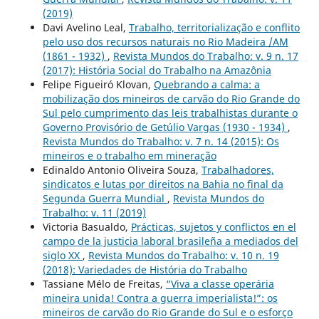
(2019)
Davi Avelino Leal,
Trabalho, territorialização e conflito
pelo uso dos recursos naturais no Rio Madeira /AM
(1861 - 1932)
,
Revista Mundos do Trabalho: v. 9 n. 17
(2017): História Social do Trabalho na Amazônia
Felipe Figueiró Klovan,
Quebrando a calma: a
mobilização dos mineiros de carvão do Rio Grande do
Sul pelo cumprimento das leis trabalhistas durante o
Governo Provisório de Getúlio Vargas (1930 - 1934)
,
Revista Mundos do Trabalho: v. 7 n. 14 (2015): Os
mineiros e o trabalho em mineração
Edinaldo Antonio Oliveira Souza,
Trabalhadores,
sindicatos e lutas por direitos na Bahia no final da
Segunda Guerra Mundial
,
Revista Mundos do
Trabalho: v. 11 (2019)
Victoria Basualdo,
Prácticas, sujetos y conflictos en el
campo de la justicia laboral brasileña a mediados del
siglo XX
,
Revista Mundos do Trabalho: v. 10 n. 19
(2018): Variedades de História do Trabalho
Tassiane Mélo de Freitas,
“Viva a classe operária
mineira unida! Contra a guerra imperialista!”: os
mineiros de carvão do Rio Grande do Sul e o esforço