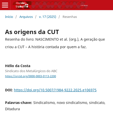
Início
/
Arquivos
/
v. 17 (2025)
/
Resenhas
As origens da CUT
Resenha do livro: NASCIMENTO et al. (org.), A geração que
criou a CUT – A história contada por quem a faz.
Hélio da Costa
Sindicato dos Metalúrgicos do ABC
https://orcid.org/0000-0003-0113-2200
DOI:
https://doi.org/10.5007/1984-9222.2025.e106975
Palavras-chave:
Sindicalismo, novo sindicalismo, sindicato,
Ditadura