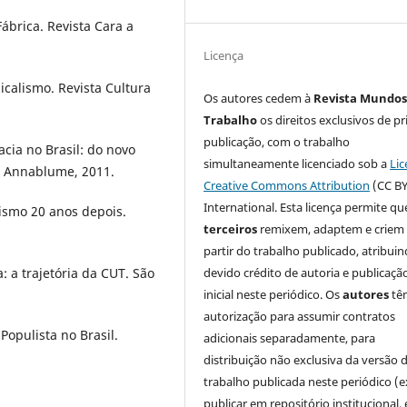
brica. Revista Cara a
Licença
icalismo. Revista Cultura
Os autores cedem à
Revista Mundos
Trabalho
os direitos exclusivos de pr
publicação, com o trabalho
cia no Brasil: do novo
simultaneamente licenciado sob a
Lic
o: Annablume, 2011.
Creative Commons Attribution
(CC BY
International. Esta licença permite qu
ismo 20 anos depois.
terceiros
remixem, adaptem e criem
partir do trabalho publicado, atribui
devido crédito de autoria e publicaçã
: a trajetória da CUT. São
inicial neste periódico. Os
autores
tê
autorização para assumir contratos
Populista no Brasil.
adicionais separadamente, para
distribuição não exclusiva da versão 
trabalho publicada neste periódico (e
publicar em repositório institucional,