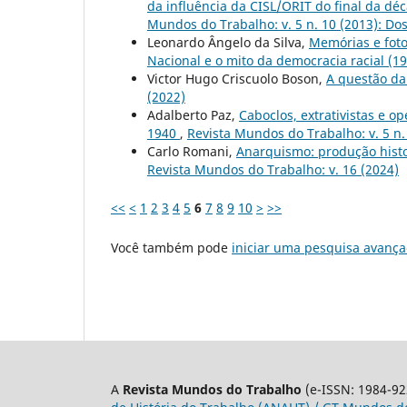
da influência da CISL/ORIT do final da d
Mundos do Trabalho: v. 5 n. 10 (2013): Do
Leonardo Ângelo da Silva,
Memórias e foto
Nacional e o mito da democracia racial (1
Victor Hugo Criscuolo Boson,
A questão da
(2022)
Adalberto Paz,
Caboclos, extrativistas e 
1940
,
Revista Mundos do Trabalho: v. 5 n.
Carlo Romani,
Anarquismo: produção histo
Revista Mundos do Trabalho: v. 16 (2024)
<<
<
1
2
3
4
5
6
7
8
9
10
>
>>
Você também pode
iniciar uma pesquisa avança
A
Revista Mundos do Trabalho
(e-ISSN: 1984-92