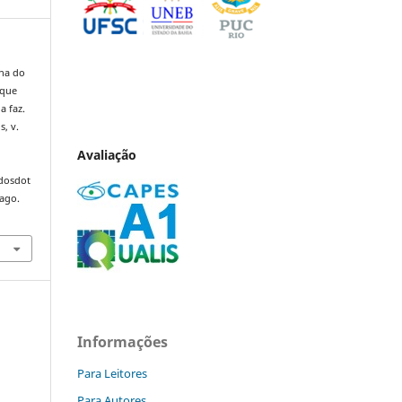
nha do
 que
a faz.
s, v.
Avaliação
ndosdot
 ago.
Informações
Para Leitores
Para Autores