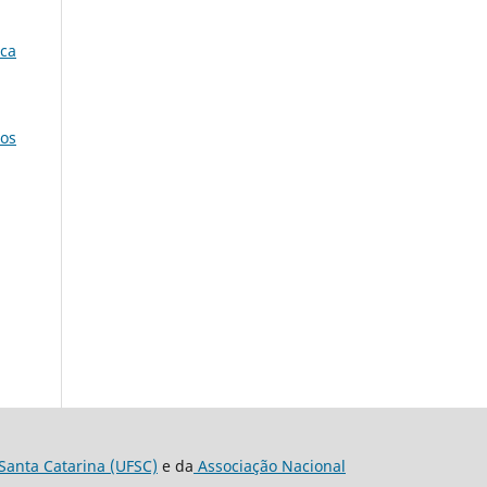
ica
nos
Santa Catarina (UFSC)
e da
Associação Nacional