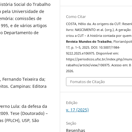
stória Social do Trabalho
o pela Universidade de
Como Citar
emória: comissões de
COSTA, Hélio da. As origens da CUT: Rese
995, e de vários artigos
livro: NASCIMENTO et al. (org.), A geração
 do Departamento de
criou a CUT – A história contada por quem 
Revista Mundos do Trabalho
, Florianópoli
17, p. 1–5, 2025. DOI: 10.5007/1984-
9222.2025.e106975. Disponível em:
https://periodicos.ufsc.br/index.php/mu
rabalho/article/view/106975. Acesso em: 8
2026.
, Fernando Teixeira da;
Fomatos de Citação
eitos. Campinas: Editora
Edição
erno Lula: da defesa da
v. 17 (2025)
2009. Tese (Doutorado) –
as (FFLCH), USP, São
Seção
Resenhas