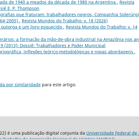
écada de 1940 a meados da década de 1980 na Argentina
,
Revista
ssiê E. P. Thompson
grafias que fraturam: trabalhadores negros, Companhia Siderúrg
964-2005)
,
Revista Mundos do Trabalho: v. 18 (2026)
 outorga e um livro esquecido
,
Revista Mundos do Trabalho: v. 14
operários: a formação da mão-de-obra industrial na Amazônia nos a
 9 (2013): Dossiê: Trabalhadores e Poder Municipal
riográfica, inflexões teórico-metodológicas e novas abordagens
,
da por similaridade
para este artigo.
22) é uma publicação digital conjunta da
Universidade Federal de 