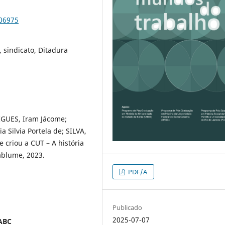
106975
, sindicato, Ditadura
GUES, Iram Jácome;
 Silvia Portela de; SILVA,
e criou a CUT – A história
ablume, 2023.
PDF/A
Publicado
2025-07-07
 ABC