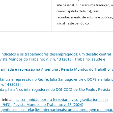
site pessoal, publicar uma tradução, 
como capítulo de livro), com
reconhecimento de autoria e publica
inicial neste periódico.
 sindicatos e os trabalhadores desempregados: um desafio central
vista Mundos do Trabalho: v. 7 n. 13 (2015): Trabalho, saúde e
ta armada e repressão na Argentina
,
Revista Mundos do Trabalho: v
tância e repressão no Recife: Júlia Santiago entre o DOPS e a fábri
v. 14 (2022)
 da pátria”: os interrogadores do DOI-CODI de São Paulo
,
Revista
ittelman,
La comunidad obrera ferroviaria y su gravitación en la
0-1943)
,
Revista Mundos do Trabalho: v. 16 (2024)
rgentino e suas relações internacionais: uma abordagem do impac