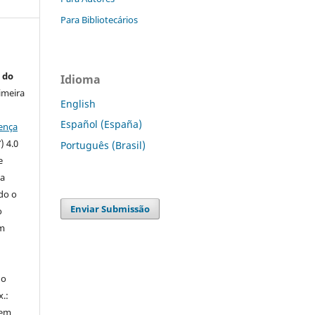
Para Bibliotecários
 do
Idioma
imeira
English
Español (España)
ença
) 4.0
Português (Brasil)
e
 a
ndo o
Enviar Submissão
o
m
do
x.:
 em