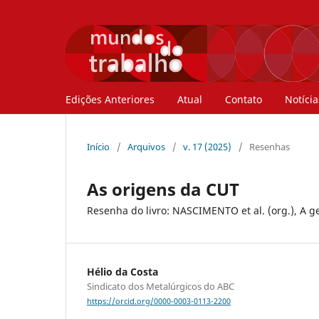
Edições Anteriores
Atual
Contato
Notícia
Início
/
Arquivos
/
v. 17 (2025)
/
Resenhas
As origens da CUT
Resenha do livro: NASCIMENTO et al. (org.), A ge
Hélio da Costa
Sindicato dos Metalúrgicos do ABC
https://orcid.org/0000-0003-0113-2200