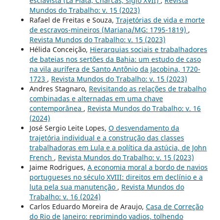
esclavista (La Plata, Charcas, siglo XVII)
,
Revista
Mundos do Trabalho: v. 15 (2023)
Rafael de Freitas e Souza,
Trajetórias de vida e morte
de escravos-mineiros (Mariana/MG: 1795-1819)
,
Revista Mundos do Trabalho: v. 15 (2023)
Hélida Conceição,
Hierarquias sociais e trabalhadores
de bateias nos sertões da Bahia: um estudo de caso
na vila aurífera de Santo Antônio da Jacobina, 1720-
1723
,
Revista Mundos do Trabalho: v. 15 (2023)
Andres Stagnaro,
Revisitando as relações de trabalho
combinadas e alternadas em uma chave
contemporânea
,
Revista Mundos do Trabalho: v. 16
(2024)
José Sergio Leite Lopes,
O desvendamento da
trajetória individual e a construção das classes
trabalhadoras em Lula e a política da astúcia, de John
French
,
Revista Mundos do Trabalho: v. 15 (2023)
Jaime Rodrigues,
A economia moral a bordo de navios
portugueses no século XVIII: direitos em declínio e a
luta pela sua manutenção
,
Revista Mundos do
Trabalho: v. 16 (2024)
Carlos Eduardo Moreira de Araujo,
Casa de Correção
do Rio de Janeiro: reprimindo vadios, tolhendo