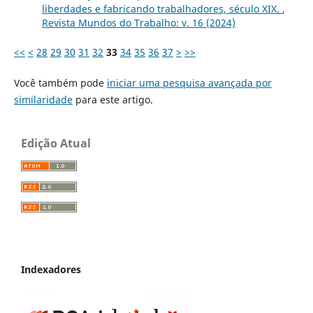
liberdades e fabricando trabalhadores, século XIX.
,
Revista Mundos do Trabalho: v. 16 (2024)
<<
<
28
29
30
31
32
33
34
35
36
37
>
>>
Você também pode
iniciar uma pesquisa avançada por
similaridade
para este artigo.
Edição Atual
Indexadores