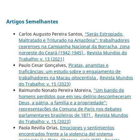
Artigos Semelhantes
Carlos Augusto Pereira Santos,
“Serás Estropiado,
Maltratado e Triturado na Amazônia”: trabalhadores
cearenses na Campanha Nacional da Borracha, zona
noroeste do Ceará (1942-1945)
,
Revista Mundos do
Trabalho: v. 13 (2021)
Paulo Cesar Gonçalves,
Piratas, anamitas e
traficâncias: um estudo sobre o engajamento de
trabalhadores na Macau oitocentista
,
Revista Mundos
do Trabalho: v. 15 (2023)
Raimundo Nonato Pereira Moreira,
“Um bando de
homens perdidos que em seu delírio desconheceram
Deus, a pátria, a família e a propriedade”:
representações da Comuna de Paris nos debates
parlamentares brasileiros de 1871
,
Revista Mundos
do Trabalho: v. 15 (2023)
Paola Revilla Orías,
Emociones y sentimientos
encontrados frente a la violencia del sistema