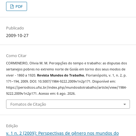
PDF
Publicado
2009-10-27
Como Citar
CORMINEIRO, Olivia M. M. Percepções do tempo e trabalho: as disputas dos
sertanejos pobres no extremo norte de Goiás em torno dos seus modos de
viver - 1860 a 1920.
Revista Mundos do Trabalho
, Florianópolis, v. 1, n. 2, p.
171–194, 2009. DOI: 10.5007/1984-9222.2009v1n2p171. Disponível em:
https://periodicos.ufsc.br/index.php/mundosdotrabalho/article/view/1984-
9222.2009v1n2p171. Acesso em: 6 ago. 2026.
Fomatos de Citação
Edição
v. 1 n. 2 (2009): Perspectivas de gênero nos mundos do