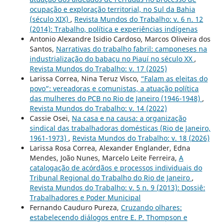
ocupação e exploração territorial, no Sul da Bahia
(século XIX)
,
Revista Mundos do Trabalho: v. 6 n. 12
(2014): Trabalho, política e experiências indígenas
Antonio Alexandre Isidio Cardoso, Marcos Oliveira dos
Santos,
Narrativas do trabalho fabril: camponeses na
industrialização do babaçu no Piauí no século XX
,
Revista Mundos do Trabalho: v. 17 (2025)
Larissa Correa, Nina Teruz Visco,
“Falam as eleitas do
povo”: vereadoras e comunistas, a atuação política
das mulheres do PCB no Rio de Janeiro (1946-1948)
,
Revista Mundos do Trabalho: v. 14 (2022)
Cassie Osei,
Na casa e na causa: a organização
sindical das trabalhadoras domésticas (Rio de Janeiro,
1961-1973)
,
Revista Mundos do Trabalho: v. 18 (2026)
Larissa Rosa Correa, Alexander Englander, Edna
Mendes, João Nunes, Marcelo Leite Ferreira,
A
catalogação de acórdãos e processos individuais do
Tribunal Regional do Trabalho do Rio de Janeiro
,
Revista Mundos do Trabalho: v. 5 n. 9 (2013): Dossiê:
Trabalhadores e Poder Municipal
Fernando Cauduro Pureza,
Cruzando olhares:
estabelecendo diálogos entre E. P. Thompson e