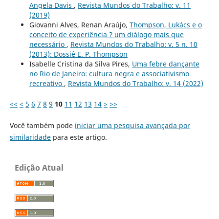
Angela Davis
,
Revista Mundos do Trabalho: v. 11
(2019)
Giovanni Alves, Renan Araújo,
Thompson, Lukács e o
conceito de experiência ? um diálogo mais que
necessário
,
Revista Mundos do Trabalho: v. 5 n. 10
(2013): Dossiê E. P. Thompson
Isabelle Cristina da Silva Pires,
Uma febre dançante
no Rio de Janeiro: cultura negra e associativismo
recreativo
,
Revista Mundos do Trabalho: v. 14 (2022)
<<
<
5
6
7
8
9
10
11
12
13
14
>
>>
Você também pode
iniciar uma pesquisa avançada por
similaridade
para este artigo.
Edição Atual