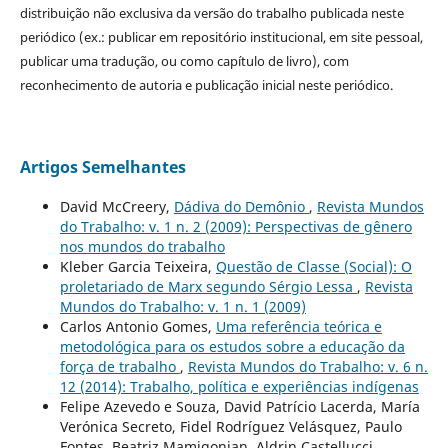
distribuição não exclusiva da versão do trabalho publicada neste
periódico (ex.: publicar em repositório institucional, em site pessoal,
publicar uma tradução, ou como capítulo de livro), com
reconhecimento de autoria e publicação inicial neste periódico.
Artigos Semelhantes
David McCreery,
Dádiva do Demônio
,
Revista Mundos
do Trabalho: v. 1 n. 2 (2009): Perspectivas de gênero
nos mundos do trabalho
Kleber Garcia Teixeira,
Questão de Classe (Social): O
proletariado de Marx segundo Sérgio Lessa
,
Revista
Mundos do Trabalho: v. 1 n. 1 (2009)
Carlos Antonio Gomes,
Uma referência teórica e
metodológica para os estudos sobre a educação da
força de trabalho
,
Revista Mundos do Trabalho: v. 6 n.
12 (2014): Trabalho, política e experiências indígenas
Felipe Azevedo e Souza, David Patrício Lacerda, María
Verónica Secreto, Fidel Rodríguez Velásquez, Paulo
Fontes, Beatriz Mamigonian, Aldrin Castellucci,