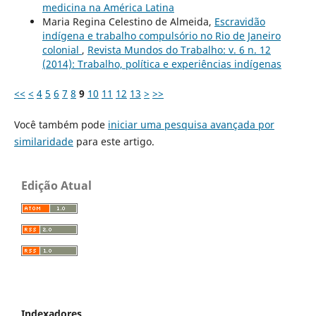
medicina na América Latina
Maria Regina Celestino de Almeida,
Escravidão
indígena e trabalho compulsório no Rio de Janeiro
colonial
,
Revista Mundos do Trabalho: v. 6 n. 12
(2014): Trabalho, política e experiências indígenas
<<
<
4
5
6
7
8
9
10
11
12
13
>
>>
Você também pode
iniciar uma pesquisa avançada por
similaridade
para este artigo.
Edição Atual
Indexadores