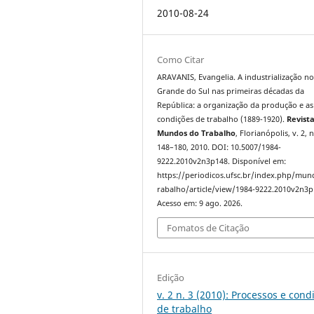
2010-08-24
Como Citar
ARAVANIS, Evangelia. A industrialização no
Grande do Sul nas primeiras décadas da
República: a organização da produção e as
condições de trabalho (1889-1920).
Revist
Mundos do Trabalho
, Florianópolis, v. 2, n
148–180, 2010. DOI: 10.5007/1984-
9222.2010v2n3p148. Disponível em:
https://periodicos.ufsc.br/index.php/mu
rabalho/article/view/1984-9222.2010v2n3p
Acesso em: 9 ago. 2026.
Fomatos de Citação
Edição
v. 2 n. 3 (2010): Processos e cond
de trabalho