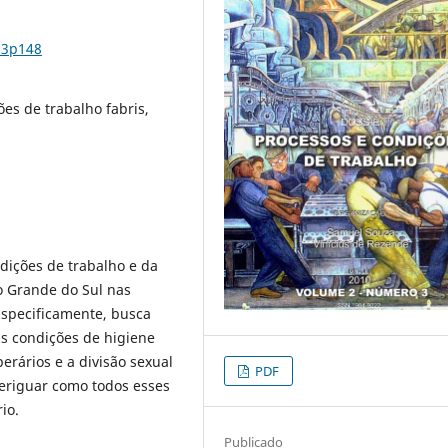
n3p148
ões de trabalho fabris,
ndições de trabalho e da
o Grande do Sul nas
Especificamente, busca
as condições de higiene
perários e a divisão sexual
PDF
eriguar como todos esses
io.
Publicado