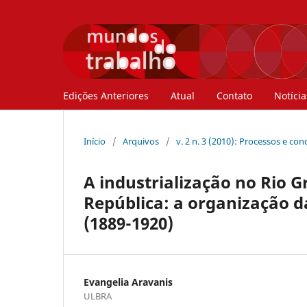
Edições Anteriores
Atual
Contato
Notícia
Início
/
Arquivos
/
v. 2 n. 3 (2010): Processos e co
A industrialização no Rio 
República: a organização d
(1889-1920)
Evangelia Aravanis
ULBRA