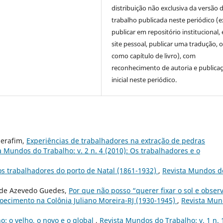
distribuição não exclusiva da versão 
trabalho publicada neste periódico (e
publicar em repositório institucional,
site pessoal, publicar uma tradução, 
como capítulo de livro), com
reconhecimento de autoria e publica
inicial neste periódico.
Serafim,
Experiências de trabalhadores na extração de pedras
a Mundos do Trabalho: v. 2 n. 4 (2010): Os trabalhadores e o
os trabalhadores do porto de Natal (1861-1932)
,
Revista Mundos d
a de Azevedo Guedes,
Por que não posso “querer fixar o sol e obser
doecimento na Colônia Juliano Moreira-RJ (1930-1945)
,
Revista Mu
o: o velho, o novo e o global
,
Revista Mundos do Trabalho: v. 1 n. 