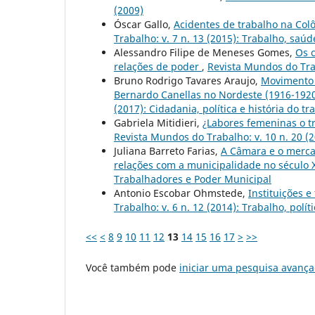
(2009)
Óscar Gallo,
Acidentes de trabalho na Colô
Trabalho: v. 7 n. 13 (2015): Trabalho, saú
Alessandro Filipe de Meneses Gomes,
Os c
relações de poder
,
Revista Mundos do Trab
Bruno Rodrigo Tavares Araujo,
Movimento 
Bernardo Canellas no Nordeste (1916-1920
(2017): Cidadania, política e história do tr
Gabriela Mitidieri,
¿Labores femeninas o t
Revista Mundos do Trabalho: v. 10 n. 20 (2
Juliana Barreto Farias,
A Câmara e o merca
relações com a municipalidade no século 
Trabalhadores e Poder Municipal
Antonio Escobar Ohmstede,
Instituições 
Trabalho: v. 6 n. 12 (2014): Trabalho, polí
<<
<
8
9
10
11
12
13
14
15
16
17
>
>>
Você também pode
iniciar uma pesquisa avança