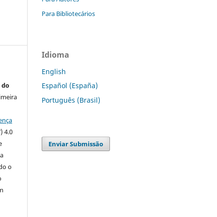
Para Bibliotecários
Idioma
English
 do
Español (España)
imeira
Português (Brasil)
ença
) 4.0
e
Enviar Submissão
 a
ndo o
o
m