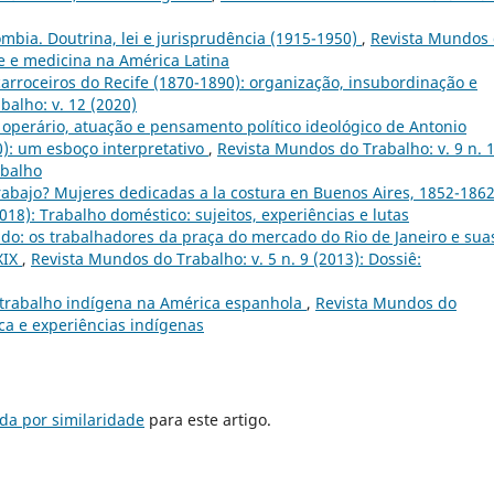
mbia. Doutrina, lei e jurisprudência (1915-1950)
,
Revista Mundos
de e medicina na América Latina
arroceiros do Recife (1870-1890): organização, insubordinação e
alho: v. 12 (2020)
operário, atuação e pensamento político ideológico de Antonio
): um esboço interpretativo
,
Revista Mundos do Trabalho: v. 9 n. 
abalho
rabajo? Mujeres dedicadas a la costura en Buenos Aires, 1852-186
018): Trabalho doméstico: sujeitos, experiências e lutas
do: os trabalhadores da praça do mercado do Rio de Janeiro e sua
XIX
,
Revista Mundos do Trabalho: v. 5 n. 9 (2013): Dossiê:
e trabalho indígena na América espanhola
,
Revista Mundos do
tica e experiências indígenas
da por similaridade
para este artigo.