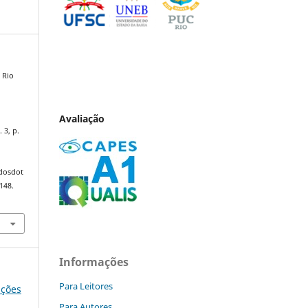
 Rio
Avaliação
a
. 3, p.
ndosdot
148.
Informações
Para Leitores
ições
Para Autores