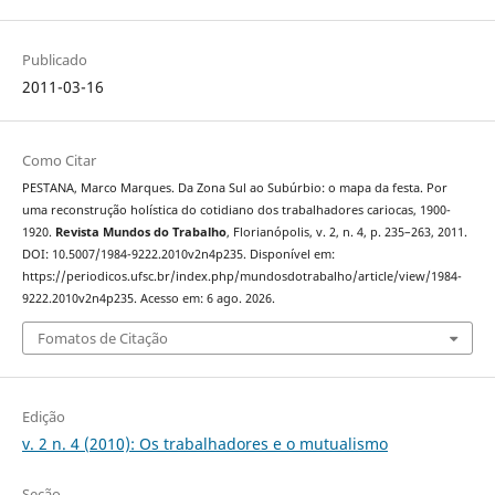
Publicado
2011-03-16
Como Citar
PESTANA, Marco Marques. Da Zona Sul ao Subúrbio: o mapa da festa. Por
uma reconstrução holística do cotidiano dos trabalhadores cariocas, 1900-
1920.
Revista Mundos do Trabalho
, Florianópolis, v. 2, n. 4, p. 235–263, 2011.
DOI: 10.5007/1984-9222.2010v2n4p235. Disponível em:
https://periodicos.ufsc.br/index.php/mundosdotrabalho/article/view/1984-
9222.2010v2n4p235. Acesso em: 6 ago. 2026.
Fomatos de Citação
Edição
v. 2 n. 4 (2010): Os trabalhadores e o mutualismo
Seção