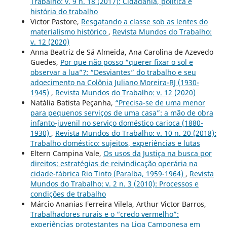
Trabalho: v. 9 n. 18 (2017): Cidadania, política e
história do trabalho
Victor Pastore,
Resgatando a classe sob as lentes do
materialismo histórico
,
Revista Mundos do Trabalho:
v. 12 (2020)
Anna Beatriz de Sá Almeida, Ana Carolina de Azevedo
Guedes,
Por que não posso “querer fixar o sol e
observar a lua”?: “Desviantes” do trabalho e seu
adoecimento na Colônia Juliano Moreira-RJ (1930-
1945)
,
Revista Mundos do Trabalho: v. 12 (2020)
Natália Batista Peçanha,
“Precisa-se de uma menor
para pequenos serviços de uma casa”: a mão de obra
infanto-juvenil no serviço doméstico carioca (1880-
1930)
,
Revista Mundos do Trabalho: v. 10 n. 20 (2018):
Trabalho doméstico: sujeitos, experiências e lutas
Eltern Campina Vale,
Os usos da Justiça na busca por
direitos: estratégias de reivindicação operária na
cidade-fábrica Rio Tinto (Paraíba, 1959-1964)
,
Revista
Mundos do Trabalho: v. 2 n. 3 (2010): Processos e
condições de trabalho
Márcio Ananias Ferreira Vilela, Arthur Victor Barros,
Trabalhadores rurais e o “credo vermelho”:
experiências protestantes na Liga Camponesa em