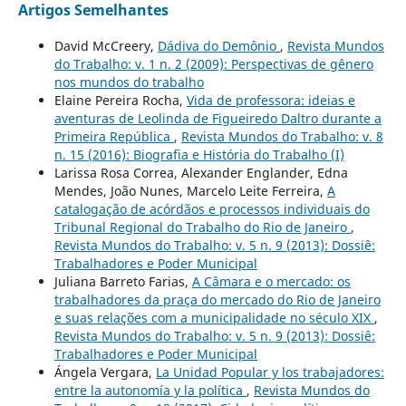
Artigos Semelhantes
David McCreery,
Dádiva do Demônio
,
Revista Mundos
do Trabalho: v. 1 n. 2 (2009): Perspectivas de gênero
nos mundos do trabalho
Elaine Pereira Rocha,
Vida de professora: ideias e
aventuras de Leolinda de Figueiredo Daltro durante a
Primeira República
,
Revista Mundos do Trabalho: v. 8
n. 15 (2016): Biografia e História do Trabalho (I)
Larissa Rosa Correa, Alexander Englander, Edna
Mendes, João Nunes, Marcelo Leite Ferreira,
A
catalogação de acórdãos e processos individuais do
Tribunal Regional do Trabalho do Rio de Janeiro
,
Revista Mundos do Trabalho: v. 5 n. 9 (2013): Dossiê:
Trabalhadores e Poder Municipal
Juliana Barreto Farias,
A Câmara e o mercado: os
trabalhadores da praça do mercado do Rio de Janeiro
e suas relações com a municipalidade no século XIX
,
Revista Mundos do Trabalho: v. 5 n. 9 (2013): Dossiê:
Trabalhadores e Poder Municipal
Ángela Vergara,
La Unidad Popular y los trabajadores:
entre la autonomía y la política
,
Revista Mundos do