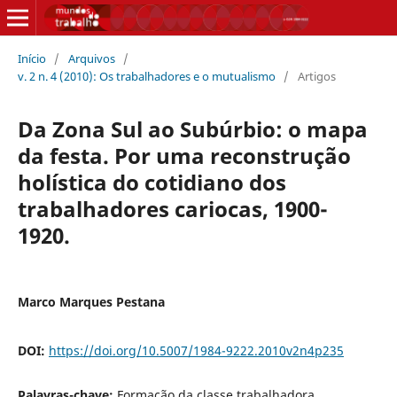
Início
/
Arquivos
/
v. 2 n. 4 (2010): Os trabalhadores e o mutualismo
/
Artigos
Da Zona Sul ao Subúrbio: o mapa
da festa. Por uma reconstrução
holística do cotidiano dos
trabalhadores cariocas, 1900-
1920.
Marco Marques Pestana
DOI:
https://doi.org/10.5007/1984-9222.2010v2n4p235
Palavras-chave:
Formação da classe trabalhadora,