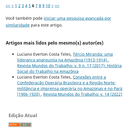
<<
<
1
2
3
4
5
6
7
8
9
10
>
>>
Você também pode
iniciar uma pesquisa avançada por
similaridade
para este artigo.
Artigos mais lidos pelo mesmo(s) autor(es)
Luciano Everton Costa Teles,
Tércio Miranda: uma
liderança anarquista na Amazônia (1913-1914)
,
Revista Mundos do Trabalho: v. 9 n. 17 (2017): História
Social do Trabalho na Amazônia
Luciano Everton Costa Teles,
Conexões entre a
Confederação Operária Brasileira e a Região Norte:
militância e imprensa operária no Amazonas e no Pará
(1906-1920)
,
Revista Mundos do Trabalho: v. 14 (2022)
Edição Atual