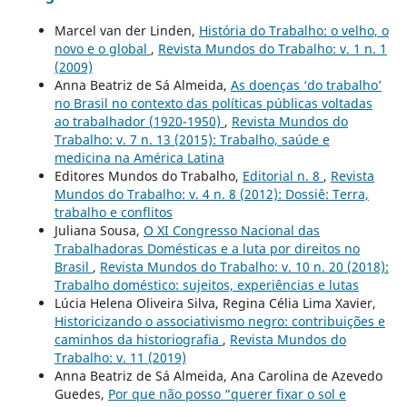
Marcel van der Linden,
História do Trabalho: o velho, o
novo e o global
,
Revista Mundos do Trabalho: v. 1 n. 1
(2009)
Anna Beatriz de Sá Almeida,
As doenças ‘do trabalho’
no Brasil no contexto das políticas públicas voltadas
ao trabalhador (1920-1950)
,
Revista Mundos do
Trabalho: v. 7 n. 13 (2015): Trabalho, saúde e
medicina na América Latina
Editores Mundos do Trabalho,
Editorial n. 8
,
Revista
Mundos do Trabalho: v. 4 n. 8 (2012): Dossiê: Terra,
trabalho e conflitos
Juliana Sousa,
O XI Congresso Nacional das
Trabalhadoras Domésticas e a luta por direitos no
Brasil
,
Revista Mundos do Trabalho: v. 10 n. 20 (2018):
Trabalho doméstico: sujeitos, experiências e lutas
Lúcia Helena Oliveira Silva, Regina Célia Lima Xavier,
Historicizando o associativismo negro: contribuições e
caminhos da historiografia
,
Revista Mundos do
Trabalho: v. 11 (2019)
Anna Beatriz de Sá Almeida, Ana Carolina de Azevedo
Guedes,
Por que não posso “querer fixar o sol e