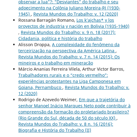
observar a lua”?: “Desviantes” do trabalho e seu
adoecimento na Colônia Juliano Moreira-RJ (1930-
1945)
,
Revista Mundos do Trabalho: v. 12 (2020)
Rossana Barragán Romano,
Los k’ajchas* y los
proyectos de industria y nación en Bolivia (1935-1940)
,
Revista Mundos do Trabalho: v. 9 n. 18 (2017):
Cidadania, política e história do trabalho
Alisson Droppa,
A complexidade do fenômeno da
terceirização na perspectiva da América Latina
,
Revista Mundos do Trabalho: v. 7 n. 14 (2015): Os
mineiros e o trabalho em mineração
Márcio Ananias Ferreira Vilela, Arthur Victor Barros,
Trabalhadores rurais e o “credo vermelho”:
experiências protestantes na Liga Camponesa em
Goiana, Pernambuco
,
Revista Mundos do Trabalho: v.
12 (2020)
Rodrigo de Azevedo Weimer,
Em que a trajetória do
senhor Manoel Inácio Marques Neto pode contribuir à
compreensão da formação do proletariado brasileiro?
(Rio Grande do Sul, década de 50 do século XX)
,
Revista Mundos do Trabalho: v. 8 n. 16 (2016):
Biografia e História do Trabalho (II)