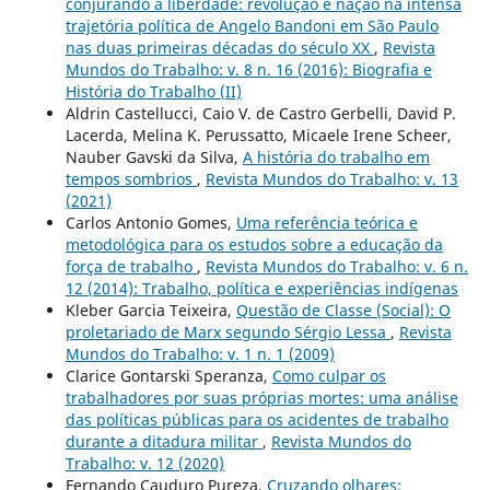
conjurando a liberdade: revolução e nação na intensa
trajetória política de Angelo Bandoni em São Paulo
nas duas primeiras décadas do século XX
,
Revista
Mundos do Trabalho: v. 8 n. 16 (2016): Biografia e
História do Trabalho (II)
Aldrin Castellucci, Caio V. de Castro Gerbelli, David P.
Lacerda, Melina K. Perussatto, Micaele Irene Scheer,
Nauber Gavski da Silva,
A história do trabalho em
tempos sombrios
,
Revista Mundos do Trabalho: v. 13
(2021)
Carlos Antonio Gomes,
Uma referência teórica e
metodológica para os estudos sobre a educação da
força de trabalho
,
Revista Mundos do Trabalho: v. 6 n.
12 (2014): Trabalho, política e experiências indígenas
Kleber Garcia Teixeira,
Questão de Classe (Social): O
proletariado de Marx segundo Sérgio Lessa
,
Revista
Mundos do Trabalho: v. 1 n. 1 (2009)
Clarice Gontarski Speranza,
Como culpar os
trabalhadores por suas próprias mortes: uma análise
das políticas públicas para os acidentes de trabalho
durante a ditadura militar
,
Revista Mundos do
Trabalho: v. 12 (2020)
Fernando Cauduro Pureza,
Cruzando olhares: