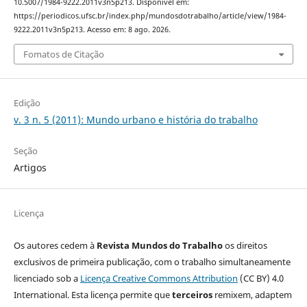
10.5007/1984-9222.2011v3n5p213. Disponível em:
https://periodicos.ufsc.br/index.php/mundosdotrabalho/article/view/1984-
9222.2011v3n5p213. Acesso em: 8 ago. 2026.
Fomatos de Citação
Edição
v. 3 n. 5 (2011): Mundo urbano e história do trabalho
Seção
Artigos
Licença
Os autores cedem à
Revista Mundos do Trabalho
os direitos
exclusivos de primeira publicação, com o trabalho simultaneamente
licenciado sob a
Licença Creative Commons Attribution
(CC BY) 4.0
International. Esta licença permite que
terceiros
remixem, adaptem