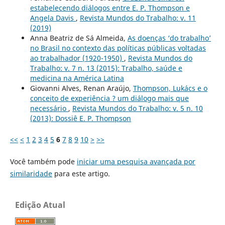
estabelecendo diálogos entre E. P. Thompson e
Angela Davis
,
Revista Mundos do Trabalho: v. 11
(2019)
Anna Beatriz de Sá Almeida,
As doenças ‘do trabalho’
no Brasil no contexto das políticas públicas voltadas
ao trabalhador (1920-1950)
,
Revista Mundos do
Trabalho: v. 7 n. 13 (2015): Trabalho, saúde e
medicina na América Latina
Giovanni Alves, Renan Araújo,
Thompson, Lukács e o
conceito de experiência ? um diálogo mais que
necessário
,
Revista Mundos do Trabalho: v. 5 n. 10
(2013): Dossiê E. P. Thompson
<<
<
1
2
3
4
5
6
7
8
9
10
>
>>
Você também pode
iniciar uma pesquisa avançada por
similaridade
para este artigo.
Edição Atual