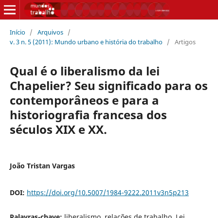
Início
/
Arquivos
/
v. 3 n. 5 (2011): Mundo urbano e história do trabalho
/
Artigos
Qual é o liberalismo da lei
Chapelier? Seu significado para os
contemporâneos e para a
historiografia francesa dos
séculos XIX e XX.
João Tristan Vargas
DOI:
https://doi.org/10.5007/1984-9222.2011v3n5p213
Palavras-chave:
liberalismo, relações de trabalho, Lei