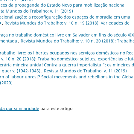
ances da propaganda do Estado Novo para mobilização nacional
sta Mundos do Trabalho: v. 11 (2019)
 racionalização: a reconfiguração dos espaços de moradia em uma
0
,
Revista Mundos do Trabalho: v. 10 n. 19 (2018): Variedades de
raça no trabalho doméstico livre em Salvador em fins do século XIX
egmentada
,
Revista Mundos do Trabalho: v. 10 n. 20 (2018): Trabalh
rabalho livre: os libertos ocupados nos serviços domésticos no Rec
. 10 n. 20 (2018): Trabalho doméstico: sujeitos, experiências e lut
perária mineira unida! Contra a guerra imperialista!”: os mineiros 
e guerra (1942-1945)
,
Revista Mundos do Trabalho: v. 11 (2019)
n of labour unrest? Social movements and rebellions in the Globa
 (2020)
da por similaridade
para este artigo.