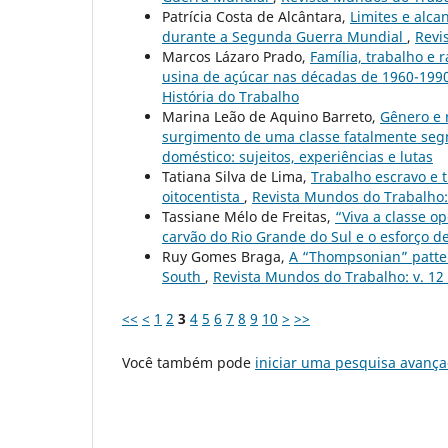
Patrícia Costa de Alcântara,
Limites e alc
durante a Segunda Guerra Mundial
,
Revi
Marcos Lázaro Prado,
Família, trabalho e
usina de açúcar nas décadas de 1960-199
História do Trabalho
Marina Leão de Aquino Barreto,
Gênero e 
surgimento de uma classe fatalmente s
doméstico: sujeitos, experiências e lutas
Tatiana Silva de Lima,
Trabalho escravo e t
oitocentista
,
Revista Mundos do Trabalho: v
Tassiane Mélo de Freitas,
“Viva a classe o
carvão do Rio Grande do Sul e o esforço d
Ruy Gomes Braga,
A “Thompsonian” patter
South
,
Revista Mundos do Trabalho: v. 12
<<
<
1
2
3
4
5
6
7
8
9
10
>
>>
Você também pode
iniciar uma pesquisa avança