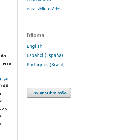
Para Bibliotecários
Idioma
English
Español (España)
 do
imeira
Português (Brasil)
ença
) 4.0
Enviar Submissão
e
 a
ndo o
o
m