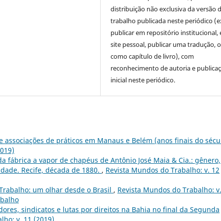
distribuição não exclusiva da versão 
trabalho publicada neste periódico (e
publicar em repositório institucional,
site pessoal, publicar uma tradução, 
como capítulo de livro), com
reconhecimento de autoria e publica
inicial neste periódico.
 e associações de práticos em Manaus e Belém (anos finais do sécu
2019)
da fábrica a vapor de chapéus de Antônio José Maia & Cia.: gênero,
lidade. Recife, década de 1880.
,
Revista Mundos do Trabalho: v. 12
 Trabalho: um olhar desde o Brasil
,
Revista Mundos do Trabalho: v.
abalho
ores, sindicatos e lutas por direitos na Bahia no final da Segunda
ho: v. 11 (2019)