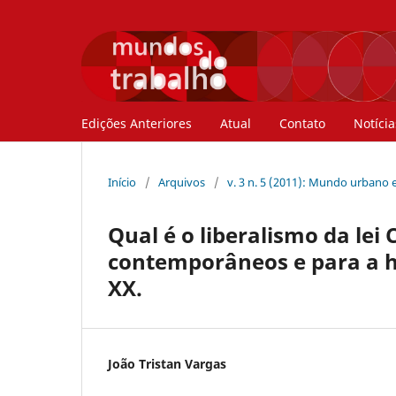
Edições Anteriores
Atual
Contato
Notícia
Início
/
Arquivos
/
v. 3 n. 5 (2011): Mundo urbano e
Qual é o liberalismo da lei 
contemporâneos e para a hi
XX.
João Tristan Vargas