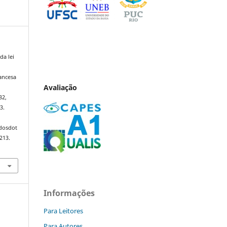
da lei
ancesa
Avaliação
32,
3.
ndosdot
213.
Informações
Para Leitores
Para Autores