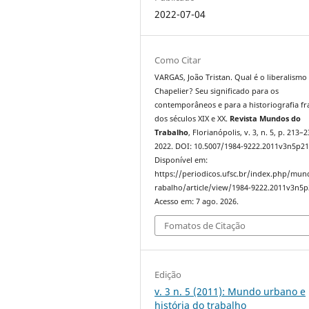
2022-07-04
Como Citar
VARGAS, João Tristan. Qual é o liberalismo 
Chapelier? Seu significado para os
contemporâneos e para a historiografia fr
dos séculos XIX e XX.
Revista Mundos do
Trabalho
, Florianópolis, v. 3, n. 5, p. 213–2
2022. DOI: 10.5007/1984-9222.2011v3n5p21
Disponível em:
https://periodicos.ufsc.br/index.php/mu
rabalho/article/view/1984-9222.2011v3n5p
Acesso em: 7 ago. 2026.
Fomatos de Citação
Edição
v. 3 n. 5 (2011): Mundo urbano e
história do trabalho