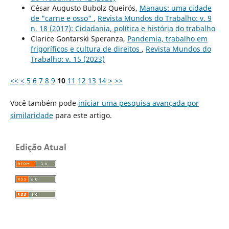
César Augusto Bubolz Queirós,
Manaus: uma cidade
de "carne e osso"
,
Revista Mundos do Trabalho: v. 9
n. 18 (2017): Cidadania, política e história do trabalho
Clarice Gontarski Speranza,
Pandemia, trabalho em
frigoríficos e cultura de direitos
,
Revista Mundos do
Trabalho: v. 15 (2023)
<<
<
5
6
7
8
9
10
11
12
13
14
>
>>
Você também pode
iniciar uma pesquisa avançada por
similaridade
para este artigo.
Edição Atual