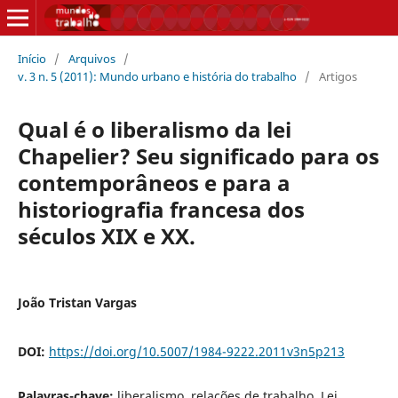
Início
/
Arquivos
/
v. 3 n. 5 (2011): Mundo urbano e história do trabalho
/
Artigos
Qual é o liberalismo da lei
Chapelier? Seu significado para os
contemporâneos e para a
historiografia francesa dos
séculos XIX e XX.
João Tristan Vargas
DOI:
https://doi.org/10.5007/1984-9222.2011v3n5p213
Palavras-chave:
liberalismo, relações de trabalho, Lei