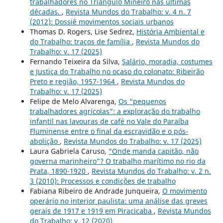
trabalhadores no Triângulo Mineiro nas últimas
décadas.
,
Revista Mundos do Trabalho: v. 4 n. 7
(2012): Dossiê movimentos sociais urbanos
Thomas D. Rogers, Lise Sedrez,
História Ambiental e
do Trabalho: traços de família
,
Revista Mundos do
Trabalho: v. 17 (2025)
Fernando Teixeira da Silva,
Salário, moradia, costumes
e Justiça do Trabalho no ocaso do colonato: Ribeirão
Preto e região, 1957-1964
,
Revista Mundos do
Trabalho: v. 17 (2025)
Felipe de Melo Alvarenga,
Os “pequenos
trabalhadores agrícolas”: a exploração do trabalho
infantil nas lavouras de café no Vale do Paraíba
Fluminense entre o final da escravidão e o pós-
abolição
,
Revista Mundos do Trabalho: v. 17 (2025)
Laura Gabriela Caruso,
“Onde manda capitão, não
governa marinheiro”? O trabalho marítimo no rio da
Prata, 1890-1920
,
Revista Mundos do Trabalho: v. 2 n.
3 (2010): Processos e condições de trabalho
Fabiana Ribeiro de Andrade Junqueira,
O movimento
operário no interior paulista: uma análise das greves
gerais de 1917 e 1919 em Piracicaba
,
Revista Mundos
do Trabalho: v. 12 (2020)