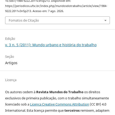
10.5007/1984-9222.2011v3n5p213. Disponível em:
https://periodicos.ufsc.br/index.php/mundosdotrabalho/article/view/1984-
9222.2011v3n5p213. Acesso em: 7 ago. 2026.
Fomatos de Citação
Edição
v. 3 n. 5 (2011): Mundo urbano e história do trabalho
Seção
Artigos
Licença
Os autores cedem à
Revista Mundos do Trabalho
os direitos
exclusivos de primeira publicação, com o trabalho simultaneamente
licenciado sob a
Licença Creative Commons Attribution
(CC BY) 4.0
International. Esta licença permite que
terceiros
remixem, adaptem