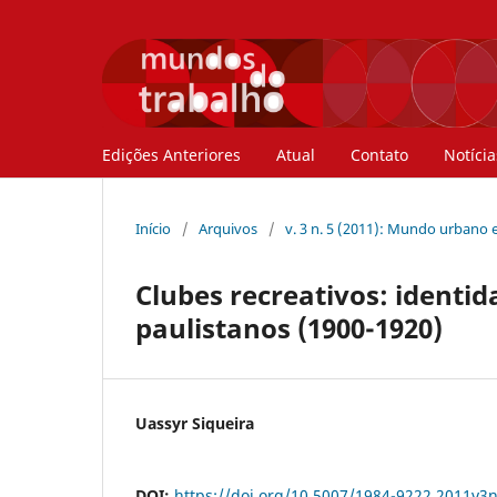
Edições Anteriores
Atual
Contato
Notícia
Início
/
Arquivos
/
v. 3 n. 5 (2011): Mundo urbano e
Clubes recreativos: identid
paulistanos (1900-1920)
Uassyr Siqueira
DOI:
https://doi.org/10.5007/1984-9222.2011v3