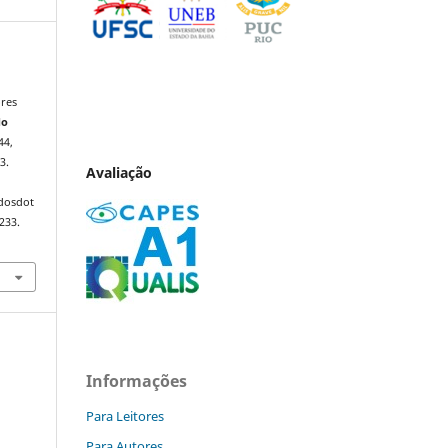
ores
do
44,
3.
Avaliação
ndosdot
233.
Informações
Para Leitores
Para Autores