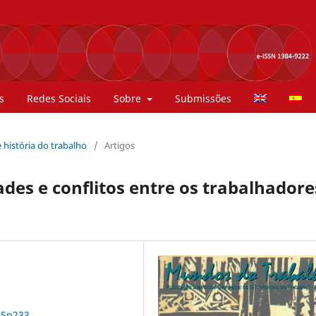
s
Redes Sociais
Sobre
Submissões
 história do trabalho
/
Artigos
ades e conflitos entre os trabalhadore
n5p233