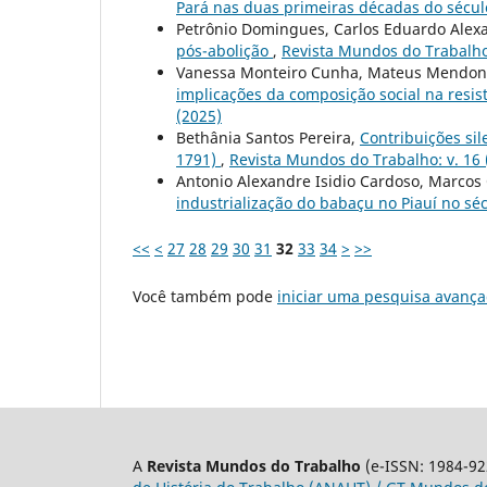
Pará nas duas primeiras décadas do sécul
Petrônio Domingues, Carlos Eduardo Alex
pós-abolição
,
Revista Mundos do Trabalho:
Vanessa Monteiro Cunha, Mateus Mendon
implicações da composição social na resis
(2025)
Bethânia Santos Pereira,
Contribuições si
1791)
,
Revista Mundos do Trabalho: v. 16 
Antonio Alexandre Isidio Cardoso, Marcos 
industrialização do babaçu no Piauí no sé
<<
<
27
28
29
30
31
32
33
34
>
>>
Você também pode
iniciar uma pesquisa avança
A
Revista Mundos do Trabalho
(e-ISSN: 1984-92