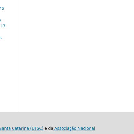
na
s
 17
9-
Santa Catarina (UFSC)
e da
Associação Nacional