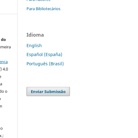
Para Bibliotecários
Idioma
 do
English
imeira
Español (España)
ença
Português (Brasil)
) 4.0
e
 a
ndo o
Enviar Submissão
o
m
do
x.: