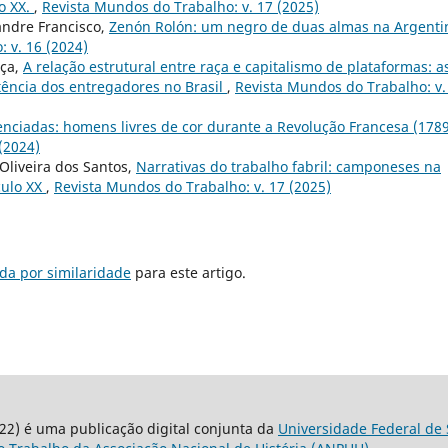
o XX.
,
Revista Mundos do Trabalho: v. 17 (2025)
andre Francisco,
Zenón Rolón: um negro de duas almas na Argenti
 v. 16 (2024)
ça,
A relação estrutural entre raça e capitalismo de plataformas: a
tência dos entregadores no Brasil
,
Revista Mundos do Trabalho: v.
lenciadas: homens livres de cor durante a Revolução Francesa (178
(2024)
Oliveira dos Santos,
Narrativas do trabalho fabril: camponeses na
culo XX
,
Revista Mundos do Trabalho: v. 17 (2025)
da por similaridade
para este artigo.
22) é uma publicação digital conjunta da
Universidade Federal de 