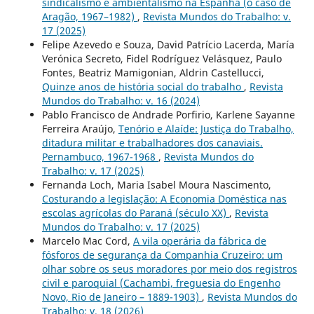
sindicalismo e ambientalismo na Espanha (o caso de
Aragão, 1967–1982)
,
Revista Mundos do Trabalho: v.
17 (2025)
Felipe Azevedo e Souza, David Patrício Lacerda, María
Verónica Secreto, Fidel Rodríguez Velásquez, Paulo
Fontes, Beatriz Mamigonian, Aldrin Castellucci,
Quinze anos de história social do trabalho
,
Revista
Mundos do Trabalho: v. 16 (2024)
Pablo Francisco de Andrade Porfirio, Karlene Sayanne
Ferreira Araújo,
Tenório e Alaíde: Justiça do Trabalho,
ditadura militar e trabalhadores dos canaviais.
Pernambuco, 1967-1968
,
Revista Mundos do
Trabalho: v. 17 (2025)
Fernanda Loch, Maria Isabel Moura Nascimento,
Costurando a legislação: A Economia Doméstica nas
escolas agrícolas do Paraná (século XX)
,
Revista
Mundos do Trabalho: v. 17 (2025)
Marcelo Mac Cord,
A vila operária da fábrica de
fósforos de segurança da Companhia Cruzeiro: um
olhar sobre os seus moradores por meio dos registros
civil e paroquial (Cachambi, freguesia do Engenho
Novo, Rio de Janeiro – 1889-1903)
,
Revista Mundos do
Trabalho: v. 18 (2026)