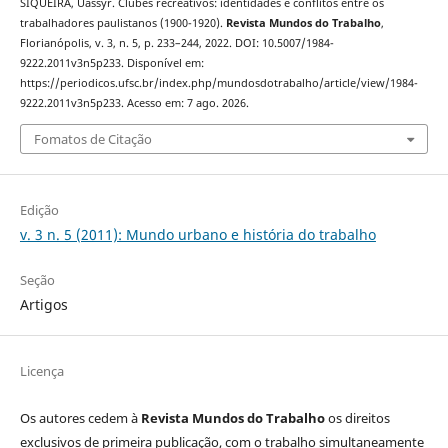
SIQUEIRA, Uassyr. Clubes recreativos: identidades e conflitos entre os
trabalhadores paulistanos (1900-1920).
Revista Mundos do Trabalho
,
Florianópolis, v. 3, n. 5, p. 233–244, 2022. DOI: 10.5007/1984-
9222.2011v3n5p233. Disponível em:
https://periodicos.ufsc.br/index.php/mundosdotrabalho/article/view/1984-
9222.2011v3n5p233. Acesso em: 7 ago. 2026.
Fomatos de Citação
Edição
v. 3 n. 5 (2011): Mundo urbano e história do trabalho
Seção
Artigos
Licença
Os autores cedem à
Revista Mundos do Trabalho
os direitos
exclusivos de primeira publicação, com o trabalho simultaneamente