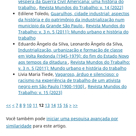
véspera da Guerra Civil Americana: uma história do
trabalho
,
Revista Mundos do Trabalho: v. 14 (2022)
Edilene Toledo,
Guarulhos, cidade industrial: aspectos
da história e do patrimônio da industrialização num
município da Grande São Paulo
,
Revista Mundos do
Trabalho: v. 3 n. 5 (2011): Mundo urbano e história do
trabalho
Eduardo Ângelo da Silva, Leonardo Ângelo da Silva,
Industrialização, urbanização e formação de classe
em Volta Redonda (1945-1979): do fim do Estado Novo
aos tempos da ditadura
,
Revista Mundos do Trabalho:
v. 3 n. 5 (2011): Mundo urbano e história do trabalho
Livia Maria Tiede,
Vagaroso, árduo e silencioso: o
racismo na experiência de trabalho de um ativista
negro em São Paulo (1900-1930)
,
Revista Mundos do
Trabalho: v. 15 (2023)
<<
<
7
8
9
10
11
12
13
14
15
16
>
>>
Você também pode
iniciar uma pesquisa avançada por
similaridade
para este artigo.