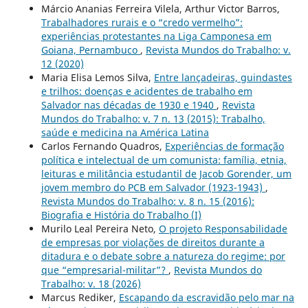
Márcio Ananias Ferreira Vilela, Arthur Victor Barros,
Trabalhadores rurais e o “credo vermelho”:
experiências protestantes na Liga Camponesa em
Goiana, Pernambuco
,
Revista Mundos do Trabalho: v.
12 (2020)
Maria Elisa Lemos Silva,
Entre lançadeiras, guindastes
e trilhos: doenças e acidentes de trabalho em
Salvador nas décadas de 1930 e 1940
,
Revista
Mundos do Trabalho: v. 7 n. 13 (2015): Trabalho,
saúde e medicina na América Latina
Carlos Fernando Quadros,
Experiências de formação
política e intelectual de um comunista: família, etnia,
leituras e militância estudantil de Jacob Gorender, um
jovem membro do PCB em Salvador (1923-1943)
,
Revista Mundos do Trabalho: v. 8 n. 15 (2016):
Biografia e História do Trabalho (I)
Murilo Leal Pereira Neto,
O projeto Responsabilidade
de empresas por violações de direitos durante a
ditadura e o debate sobre a natureza do regime: por
que “empresarial-militar”?
,
Revista Mundos do
Trabalho: v. 18 (2026)
Marcus Rediker,
Escapando da escravidão pelo mar na