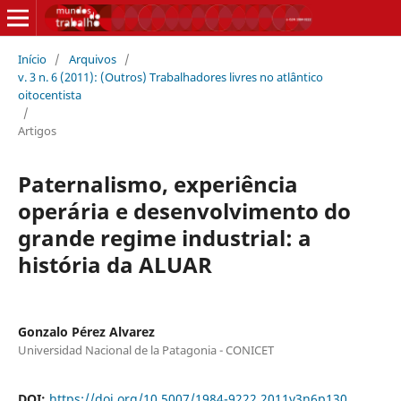
Início
/
Arquivos
/
v. 3 n. 6 (2011): (Outros) Trabalhadores livres no atlântico
oitocentista
/
Artigos
Paternalismo, experiência
operária e desenvolvimento do
grande regime industrial: a
história da ALUAR
Gonzalo Pérez Alvarez
Universidad Nacional de la Patagonia - CONICET
DOI:
https://doi.org/10.5007/1984-9222.2011v3n6p130