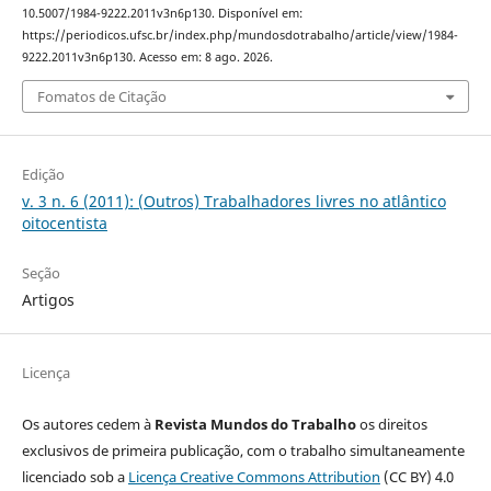
10.5007/1984-9222.2011v3n6p130. Disponível em:
https://periodicos.ufsc.br/index.php/mundosdotrabalho/article/view/1984-
9222.2011v3n6p130. Acesso em: 8 ago. 2026.
Fomatos de Citação
Edição
v. 3 n. 6 (2011): (Outros) Trabalhadores livres no atlântico
oitocentista
Seção
Artigos
Licença
Os autores cedem à
Revista Mundos do Trabalho
os direitos
exclusivos de primeira publicação, com o trabalho simultaneamente
licenciado sob a
Licença Creative Commons Attribution
(CC BY) 4.0