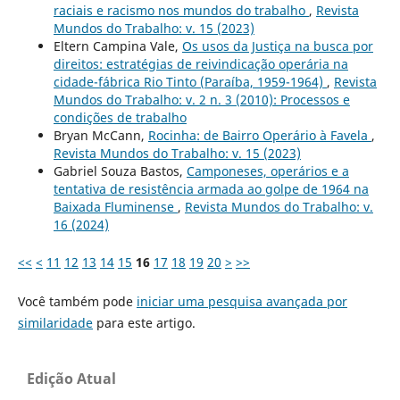
raciais e racismo nos mundos do trabalho
,
Revista
Mundos do Trabalho: v. 15 (2023)
Eltern Campina Vale,
Os usos da Justiça na busca por
direitos: estratégias de reivindicação operária na
cidade-fábrica Rio Tinto (Paraíba, 1959-1964)
,
Revista
Mundos do Trabalho: v. 2 n. 3 (2010): Processos e
condições de trabalho
Bryan McCann,
Rocinha: de Bairro Operário à Favela
,
Revista Mundos do Trabalho: v. 15 (2023)
Gabriel Souza Bastos,
Camponeses, operários e a
tentativa de resistência armada ao golpe de 1964 na
Baixada Fluminense
,
Revista Mundos do Trabalho: v.
16 (2024)
<<
<
11
12
13
14
15
16
17
18
19
20
>
>>
Você também pode
iniciar uma pesquisa avançada por
similaridade
para este artigo.
Edição Atual