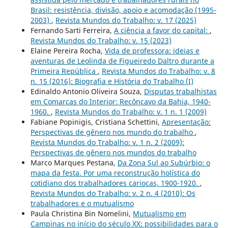
Brasil: resistência, divisão, apoio e acomodação (1995-
2003)
,
Revista Mundos do Trabalho: v. 17 (2025)
Fernando Sarti Ferreira,
A ciência a favor do capital:
,
Revista Mundos do Trabalho: v. 15 (2023)
Elaine Pereira Rocha,
Vida de professora: ideias e
aventuras de Leolinda de Figueiredo Daltro durante a
Primeira República
,
Revista Mundos do Trabalho: v. 8
n. 15 (2016): Biografia e História do Trabalho (I)
Edinaldo Antonio Oliveira Souza,
Disputas trabalhistas
em Comarcas do Interior: Recôncavo da Bahia, 1940-
1960.
,
Revista Mundos do Trabalho: v. 1 n. 1 (2009)
Fabiane Popinigis, Cristiana Schettini,
Apresentação:
Perspectivas de gênero nos mundo do trabalho
,
Revista Mundos do Trabalho: v. 1 n. 2 (2009):
Perspectivas de gênero nos mundos do trabalho
Marco Marques Pestana,
Da Zona Sul ao Subúrbio: o
mapa da festa. Por uma reconstrução holística do
cotidiano dos trabalhadores cariocas, 1900-1920.
,
Revista Mundos do Trabalho: v. 2 n. 4 (2010): Os
trabalhadores e o mutualismo
Paula Christina Bin Nomelini,
Mutualismo em
Campinas no início do século XX: possibilidades para o