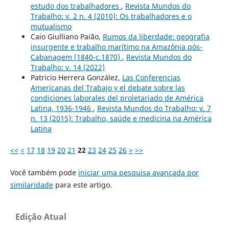
estudo dos trabalhadores
,
Revista Mundos do
Trabalho: v. 2 n. 4 (2010): Os trabalhadores e o
mutualismo
Caio Giulliano Paião,
Rumos da liberdade: geografia
insurgente e trabalho marítimo na Amazônia pós-
Cabanagem (1840-c.1870)
,
Revista Mundos do
Trabalho: v. 14 (2022)
Patricio Herrera González,
Las Conferencias
Americanas del Trabajo y el debate sobre las
condiciones laborales del proletariado de América
Latina, 1936-1946
,
Revista Mundos do Trabalho: v. 7
n. 13 (2015): Trabalho, saúde e medicina na América
Latina
<<
<
17
18
19
20
21
22
23
24
25
26
>
>>
Você também pode
iniciar uma pesquisa avançada por
similaridade
para este artigo.
Edição Atual