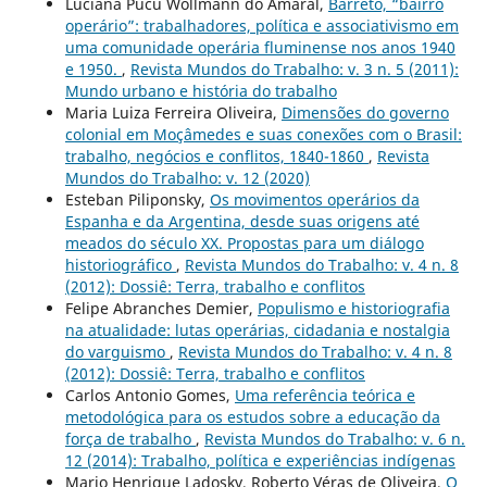
Luciana Pucu Wollmann do Amaral,
Barreto, “bairro
operário”: trabalhadores, política e associativismo em
uma comunidade operária fluminense nos anos 1940
e 1950.
,
Revista Mundos do Trabalho: v. 3 n. 5 (2011):
Mundo urbano e história do trabalho
Maria Luiza Ferreira Oliveira,
Dimensões do governo
colonial em Moçâmedes e suas conexões com o Brasil:
trabalho, negócios e conflitos, 1840-1860
,
Revista
Mundos do Trabalho: v. 12 (2020)
Esteban Piliponsky,
Os movimentos operários da
Espanha e da Argentina, desde suas origens até
meados do século XX. Propostas para um diálogo
historiográfico
,
Revista Mundos do Trabalho: v. 4 n. 8
(2012): Dossiê: Terra, trabalho e conflitos
Felipe Abranches Demier,
Populismo e historiografia
na atualidade: lutas operárias, cidadania e nostalgia
do varguismo
,
Revista Mundos do Trabalho: v. 4 n. 8
(2012): Dossiê: Terra, trabalho e conflitos
Carlos Antonio Gomes,
Uma referência teórica e
metodológica para os estudos sobre a educação da
força de trabalho
,
Revista Mundos do Trabalho: v. 6 n.
12 (2014): Trabalho, política e experiências indígenas
Mario Henrique Ladosky, Roberto Véras de Oliveira,
O