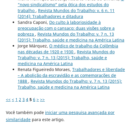
“novo sindicalismo” pela ótica dos estudos do
trabalho
,
Revista Mundos do Trabalho: v. 6 n. 11
(2014): Trabalhadores e ditadura
Sandra Caponi,
Do culto à laboriosidade à
preocupação com o cansaço: duas visões sobre a
pobreza
,
Revista Mundos do Trabalho: v. 7 n. 13
(2015): Trabalho, saúde e medicina na América Latina
Jorge Márquez,
O médico de trabalho da Colômbia
nas décadas de 1920 e 1930
,
Revista Mundos do
Trabalho: v. 7 n. 13 (2015): Trabalho, saúde e
medicina na América Latina
Renata Figueiredo Moraes,
Trabalhadores e liberdade
– A abolição da escravidão e as comemorações de
1888
,
Revista Mundos do Trabalho: v. 7 n. 13 (2015):
Trabalho, saúde e medicina na América Latina
<<
<
1
2
3
4
5
6
>
>>
Você também pode
iniciar uma pesquisa avançada por
similaridade
para este artigo.