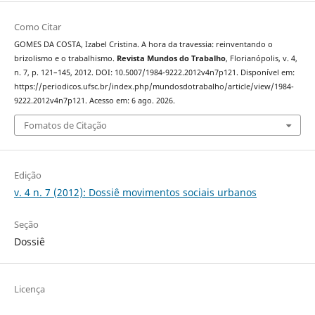
Como Citar
GOMES DA COSTA, Izabel Cristina. A hora da travessia: reinventando o
brizolismo e o trabalhismo.
Revista Mundos do Trabalho
, Florianópolis, v. 4,
n. 7, p. 121–145, 2012. DOI: 10.5007/1984-9222.2012v4n7p121. Disponível em:
https://periodicos.ufsc.br/index.php/mundosdotrabalho/article/view/1984-
9222.2012v4n7p121. Acesso em: 6 ago. 2026.
Fomatos de Citação
Edição
v. 4 n. 7 (2012): Dossiê movimentos sociais urbanos
Seção
Dossiê
Licença