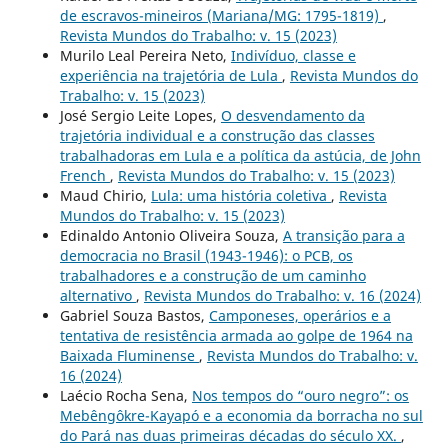
de escravos-mineiros (Mariana/MG: 1795-1819)
,
Revista Mundos do Trabalho: v. 15 (2023)
Murilo Leal Pereira Neto,
Indivíduo, classe e
experiência na trajetória de Lula
,
Revista Mundos do
Trabalho: v. 15 (2023)
José Sergio Leite Lopes,
O desvendamento da
trajetória individual e a construção das classes
trabalhadoras em Lula e a política da astúcia, de John
French
,
Revista Mundos do Trabalho: v. 15 (2023)
Maud Chirio,
Lula: uma história coletiva
,
Revista
Mundos do Trabalho: v. 15 (2023)
Edinaldo Antonio Oliveira Souza,
A transição para a
democracia no Brasil (1943-1946): o PCB, os
trabalhadores e a construção de um caminho
alternativo
,
Revista Mundos do Trabalho: v. 16 (2024)
Gabriel Souza Bastos,
Camponeses, operários e a
tentativa de resistência armada ao golpe de 1964 na
Baixada Fluminense
,
Revista Mundos do Trabalho: v.
16 (2024)
Laécio Rocha Sena,
Nos tempos do “ouro negro”: os
Mebêngôkre-Kayapó e a economia da borracha no sul
do Pará nas duas primeiras décadas do século XX.
,