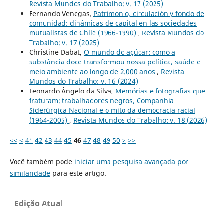
Revista Mundos do Trabalho: v. 17 (2025)
Fernando Venegas,
Patrimonio, circulación y fondo de
comunidad: dinámicas de capital en las sociedades
mutualistas de Chile (1966-1990)
,
Revista Mundos do
Trabalho: v. 17 (2025)
Christine Dabat,
O mundo do açúcar: como a
substância doce transformou nossa política, saúde e
meio ambiente ao longo de 2.000 anos
,
Revista
Mundos do Trabalho: v. 16 (2024)
Leonardo Ângelo da Silva,
Memórias e fotografias que
fraturam: trabalhadores negros, Companhia
Siderúrgica Nacional e o mito da democracia racial
(1964-2005)
,
Revista Mundos do Trabalho: v. 18 (2026)
<<
<
41
42
43
44
45
46
47
48
49
50
>
>>
Você também pode
iniciar uma pesquisa avançada por
similaridade
para este artigo.
Edição Atual