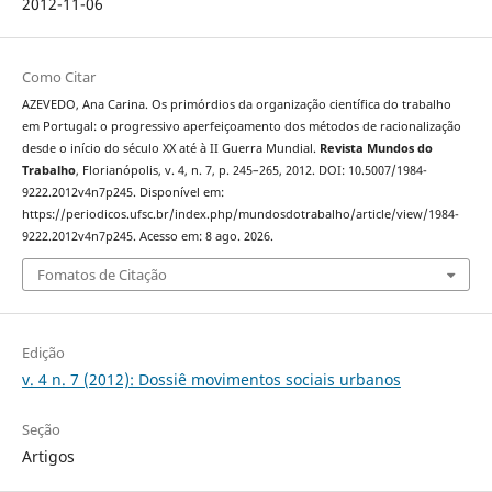
2012-11-06
Como Citar
AZEVEDO, Ana Carina. Os primórdios da organização científica do trabalho
em Portugal: o progressivo aperfeiçoamento dos métodos de racionalização
desde o início do século XX até à II Guerra Mundial.
Revista Mundos do
Trabalho
, Florianópolis, v. 4, n. 7, p. 245–265, 2012. DOI: 10.5007/1984-
9222.2012v4n7p245. Disponível em:
https://periodicos.ufsc.br/index.php/mundosdotrabalho/article/view/1984-
9222.2012v4n7p245. Acesso em: 8 ago. 2026.
Fomatos de Citação
Edição
v. 4 n. 7 (2012): Dossiê movimentos sociais urbanos
Seção
Artigos