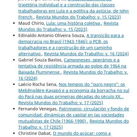
trajetória individual e a construção das classes
trabalhadoras em Lula e a política da astúcia, de John
French
,
Revista Mundos do Trabalho: v. 15 (2023)
Maud Chirio,
Lula: uma história coletiva
,
Revista
Mundos do Trabalho: v. 15 (2023)
Edinaldo Antonio Oliveira Souza,
A transição para a
democracia no Brasil (1943-1946): o PCB, os
trabalhadores e a construção de um caminho
alternativo
,
Revista Mundos do Trabalho: v. 16 (2024)
Gabriel Souza Bastos,
Camponeses, operários e a
tentativa de resistência armada ao golpe de 1964 na
Baixada Fluminense
,
Revista Mundos do Trabalho: v.
16 (2024)
Laécio Rocha Sena,
Nos tempos do “ouro negro”: os
Mebêngôkre-Kayapó e a economia da borracha no sul
do Pará nas duas primeiras décadas do século XX.
,
Revista Mundos do Trabalho: v. 17 (2025)
Fernando Venegas,
Patrimonio, circulación y fondo de
comunidad: dinámicas de capital en las sociedades
mutualistas de Chile (1966-1990)
,
Revista Mundos do
Trabalho: v. 17 (2025)
Christine Dabat,
O mundo do açúcar: como a