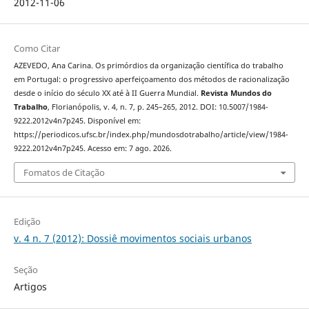
2012-11-06
Como Citar
AZEVEDO, Ana Carina. Os primórdios da organização científica do trabalho
em Portugal: o progressivo aperfeiçoamento dos métodos de racionalização
desde o início do século XX até à II Guerra Mundial.
Revista Mundos do
Trabalho
, Florianópolis, v. 4, n. 7, p. 245–265, 2012. DOI: 10.5007/1984-
9222.2012v4n7p245. Disponível em:
https://periodicos.ufsc.br/index.php/mundosdotrabalho/article/view/1984-
9222.2012v4n7p245. Acesso em: 7 ago. 2026.
Fomatos de Citação
Edição
v. 4 n. 7 (2012): Dossiê movimentos sociais urbanos
Seção
Artigos