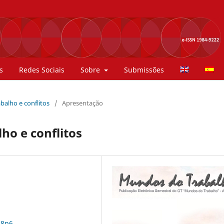
s
Redes Sociais
Sobre
Submissões
rabalho e conflitos
/
Apresentação
ho e conflitos
n8p6