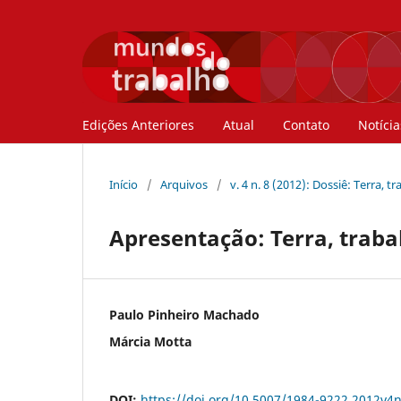
Edições Anteriores
Atual
Contato
Notícia
Início
/
Arquivos
/
v. 4 n. 8 (2012): Dossiê: Terra, t
Apresentação: Terra, trabal
Paulo Pinheiro Machado
Márcia Motta
DOI:
https://doi.org/10.5007/1984-9222.2012v4