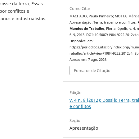
 posse da terra. Essas
Como Citar
or conflitos e
MACHADO, Paulo Pinheiro; MOTTA, Márcia
anos e industrialistas.
Apresentação: Terra, trabalho e conflitos.
Mundos do Trabalho
, Florianópolis, v. 4, n
6–9, 2013. DOI: 10.5007/1984-9222.2012v4n
Disponível em:
https://periodicos.ufsc.br/index.php/mu
rabalho/article/view/1984-9222.2012v4n8p
Acesso em: 7 ago. 2026.
Fomatos de Citação
Edição
v. 4 n. 8 (2012): Dossiê: Terra, tr
e conflitos
Seção
Apresentação