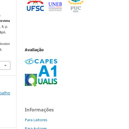
.
Revista
. 8, p.
8p6.
ndosdot
Avaliação
6.
abalho
Informações
Para Leitores
Para Autores