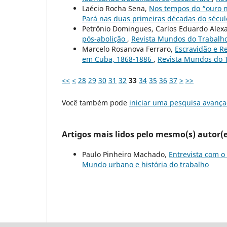
Laécio Rocha Sena,
Nos tempos do “ouro n
Pará nas duas primeiras décadas do sécul
Petrônio Domingues, Carlos Eduardo Alex
pós-abolição
,
Revista Mundos do Trabalho:
Marcelo Rosanova Ferraro,
Escravidão e Re
em Cuba, 1868-1886
,
Revista Mundos do T
<<
<
28
29
30
31
32
33
34
35
36
37
>
>>
Você também pode
iniciar uma pesquisa avança
Artigos mais lidos pelo mesmo(s) autor(e
Paulo Pinheiro Machado,
Entrevista com o 
Mundo urbano e história do trabalho