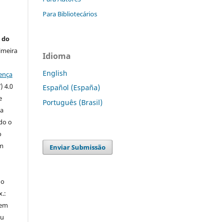
Para Bibliotecários
 do
imeira
Idioma
English
ença
) 4.0
Español (España)
e
Português (Brasil)
 a
ndo o
o
m
Enviar Submissão
do
x.:
 em
ou