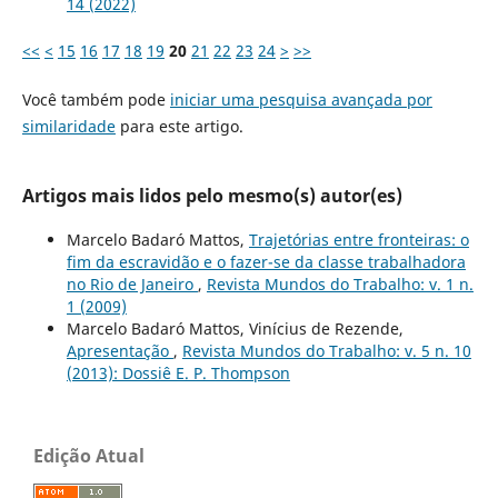
14 (2022)
<<
<
15
16
17
18
19
20
21
22
23
24
>
>>
Você também pode
iniciar uma pesquisa avançada por
similaridade
para este artigo.
Artigos mais lidos pelo mesmo(s) autor(es)
Marcelo Badaró Mattos,
Trajetórias entre fronteiras: o
fim da escravidão e o fazer-se da classe trabalhadora
no Rio de Janeiro
,
Revista Mundos do Trabalho: v. 1 n.
1 (2009)
Marcelo Badaró Mattos, Vinícius de Rezende,
Apresentação
,
Revista Mundos do Trabalho: v. 5 n. 10
(2013): Dossiê E. P. Thompson
Edição Atual