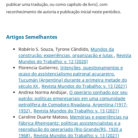
publicar uma tradução, ou como capítulo de livro), com
reconhecimento de autoria e publicação inicial neste periódico.
Artigos Semelhantes
Robério S. Souza, Tyrone Cândido,
Mundos da
construção: experiências, organização e lutas
,
Revista
Mundos do Trabalho: v. 12 (2020)
Florencia Gutierrez,
Intenções, questionamentos e
ocaso do assistencialismo patronal açucareiro.
Tucumán (Argentina) durante a primeira metade do
século XX
,
Revista Mundos do Trabalho: v. 13 (2021)
Andrea Norma Andújar,
O operário sonhado por seu
patrão: políticas empresariais em uma comunidade
petrolífera de Comodoro Rivadavia, Argentina (1917-
1932)
,
Revista Mundos do Trabalho: v. 13 (2021)
Caroline Duarte Matoso,
Memórias e experiências na
Fábrica Rheingantz: políticas assistencialistas e a
reprodução do operariado (Rio Grande/RS, 1920 a
1968)
,
Revista Mundos do Trabalho: v. 13 (2021)