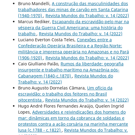
Bruno Mandelli,
A construção das masculinidades dos
trabalhadores das minas de carvão em Santa Catarina
(1940-1970)
,
Revista Mundos do Trabalho: v. 14 (2022)
Marcus Rediker,
Escapando da escravidão pelo mar na
véspera da Guerra Civil Americana: uma história do
trabalho
,
Revista Mundos do Trabalho: v. 14 (2022)
Luciano Everton Costa Teles,
Conexões entre a
Confederação Operária Brasileira e a Região Norte:
militância e imprensa operária no Amazonas e no Pará
(1906-1920)
,
Revista Mundos do Trabalho: v. 14 (2022)
Caio Giulliano Paião,
Rumos da liberdade: geografia
insurgente e trabalho marítimo na Amazônia pós-
Cabanagem (1840-c.1870)
,
Revista Mundos do
Trabalho: v. 14 (2022)
Bruno Augusto Dornelas Câmara,
Um ofício da
escravidão: o trabalho dos feitores no Brasil
oitocentista
,
Revista Mundos do Trabalho: v. 14 (2022)
Hugo André Flores Fernandes Araújo, Quelen Ingrid
Lopes,
Adversidades e reivindicações dos homens do
mar: dinâmicas em torno da cobrança de soldadas e
protestos contra a ação corsária na marinha mercante
lusa (c.1788 - c.1822)
,
Revista Mundos do Trabalho: v.