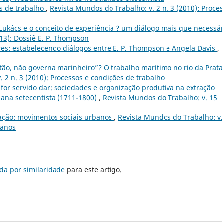
s de trabalho
,
Revista Mundos do Trabalho: v. 2 n. 3 (2010): Proce
ukács e o conceito de experiência ? um diálogo mais que necessá
013): Dossiê E. P. Thompson
es: estabelecendo diálogos entre E. P. Thompson e Angela Davis
,
o, não governa marinheiro”? O trabalho marítimo no rio da Prata
 2 n. 3 (2010): Processos e condições de trabalho
for servido dar: sociedades e organização produtiva na extração
ana setecentista (1711-1800)
,
Revista Mundos do Trabalho: v. 15
ação: movimentos sociais urbanos
,
Revista Mundos do Trabalho: v.
banos
da por similaridade
para este artigo.