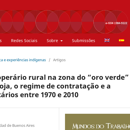
s
Redes Sociais
Sobre
Submissões
tica e experiências indígenas
/
Artigos
erário rural na zona do “oro verde”
oja, o regime de contratação e a
tários entre 1970 e 2010
sidad de Buenos Aires