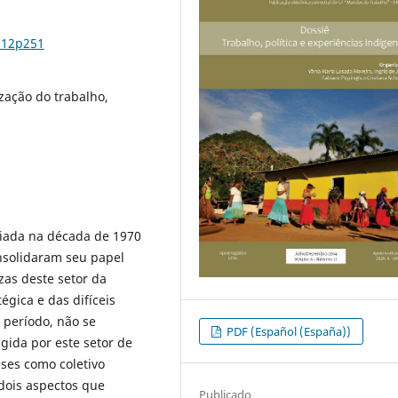
n12p251
zação do trabalho,
ciada na década de 1970
nsolidaram seu papel
zas deste setor da
égica e das difíceis
 período, não se
PDF (Español (España))
gida por este setor de
sses como coletivo
 dois aspectos que
Publicado