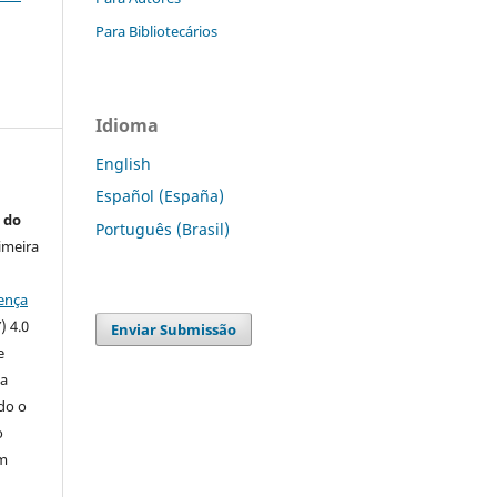
Para Bibliotecários
Idioma
English
Español (España)
 do
Português (Brasil)
imeira
ença
) 4.0
Enviar Submissão
e
 a
ndo o
o
m