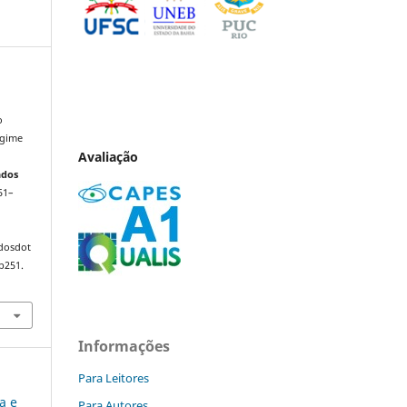
o
egime
Avaliação
ndos
251–
ndosdot
p251.
Informações
Para Leitores
ca e
Para Autores