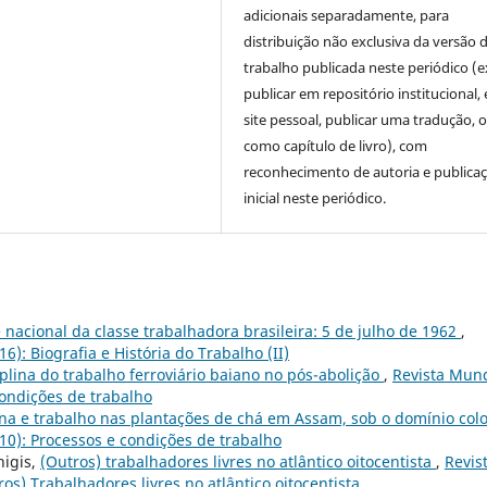
adicionais separadamente, para
distribuição não exclusiva da versão 
trabalho publicada neste periódico (e
publicar em repositório institucional,
site pessoal, publicar uma tradução, 
como capítulo de livro), com
reconhecimento de autoria e publica
inicial neste periódico.
 nacional da classe trabalhadora brasileira: 5 de julho de 1962
,
6): Biografia e História do Trabalho (II)
plina do trabalho ferroviário baiano no pós-abolição
,
Revista Mun
 condições de trabalho
ina e trabalho nas plantações de chá em Assam, sob o domínio colo
010): Processos e condições de trabalho
nigis,
(Outros) trabalhadores livres no atlântico oitocentista
,
Revis
os) Trabalhadores livres no atlântico oitocentista