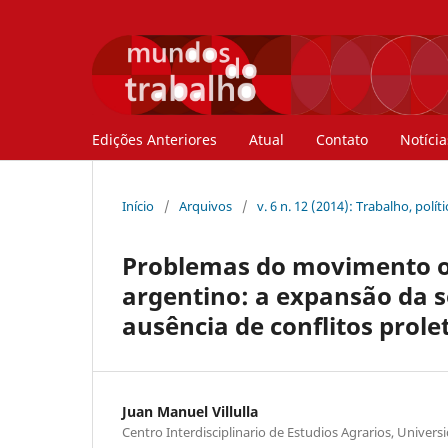
Edições Anteriores
Atual
Contato
Notícia
Início
/
Arquivos
/
v. 6 n. 12 (2014): Trabalho, polí
Problemas do movimento op
argentino: a expansão da s
ausência de conflitos prole
Juan Manuel Villulla
Centro Interdisciplinario de Estudios Agrarios, Univer