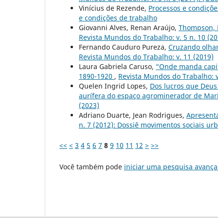
Vinícius de Rezende,
Processos e condiçõe
e condições de trabalho
Giovanni Alves, Renan Araújo,
Thompson, L
Revista Mundos do Trabalho: v. 5 n. 10 (2
Fernando Cauduro Pureza,
Cruzando olhar
Revista Mundos do Trabalho: v. 11 (2019)
Laura Gabriela Caruso,
“Onde manda capitã
1890-1920
,
Revista Mundos do Trabalho: v.
Quelen Ingrid Lopes,
Dos lucros que Deus 
aurífera do espaço agrominerador de Mari
(2023)
Adriano Duarte, Jean Rodrigues,
Apresent
n. 7 (2012): Dossiê movimentos sociais ur
<<
<
3
4
5
6
7
8
9
10
11
12
>
>>
Você também pode
iniciar uma pesquisa avança