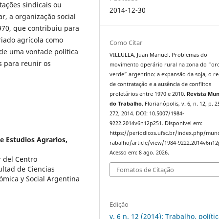
tações sindicais ou
2014-12-30
r, a organização social
70, que contribuiu para
riado agrícola como
Como Citar
 de uma vontade política
VILLULLA, Juan Manuel. Problemas do
s para reunir os
movimento operário rural na zona do “or
verde” argentino: a expansão da soja, o r
de contratação e a ausência de conflitos
proletários entre 1970 e 2010.
Revista Mu
do Trabalho
, Florianópolis, v. 6, n. 12, p. 
272, 2014. DOI: 10.5007/1984-
9222.2014v6n12p251. Disponível em:
https://periodicos.ufsc.br/index.php/mu
de Estudios Agrarios,
rabalho/article/view/1984-9222.2014v6n12
Acesso em: 8 ago. 2026.
r del Centro
ultad de Ciencias
Fomatos de Citação
ómica y Social Argentina
Edição
v. 6 n. 12 (2014): Trabalho, políti