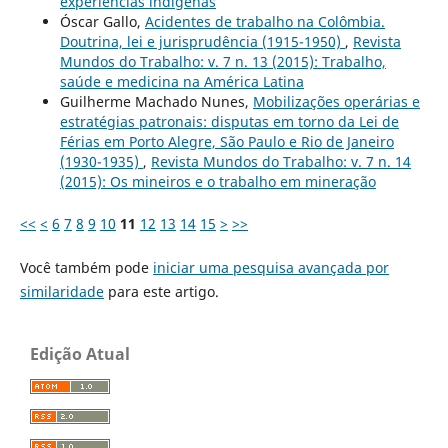
experiências indígenas
Óscar Gallo,
Acidentes de trabalho na Colômbia.
Doutrina, lei e jurisprudência (1915-1950)
,
Revista
Mundos do Trabalho: v. 7 n. 13 (2015): Trabalho,
saúde e medicina na América Latina
Guilherme Machado Nunes,
Mobilizações operárias e
estratégias patronais: disputas em torno da Lei de
Férias em Porto Alegre, São Paulo e Rio de Janeiro
(1930-1935)
,
Revista Mundos do Trabalho: v. 7 n. 14
(2015): Os mineiros e o trabalho em mineração
<<
<
6
7
8
9
10
11
12
13
14
15
>
>>
Você também pode
iniciar uma pesquisa avançada por
similaridade
para este artigo.
Edição Atual