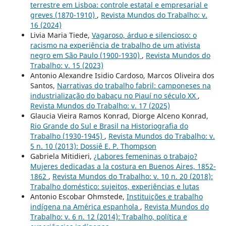
terrestre em Lisboa: controle estatal e empresarial e
greves (1870-1910)
,
Revista Mundos do Trabalho: v.
16 (2024)
Livia Maria Tiede,
Vagaroso, árduo e silencioso: o
racismo na experiência de trabalho de um ativista
negro em São Paulo (1900-1930)
,
Revista Mundos do
Trabalho: v. 15 (2023)
Antonio Alexandre Isidio Cardoso, Marcos Oliveira dos
Santos,
Narrativas do trabalho fabril: camponeses na
industrialização do babaçu no Piauí no século XX
,
Revista Mundos do Trabalho: v. 17 (2025)
Glaucia Vieira Ramos Konrad, Diorge Alceno Konrad,
Rio Grande do Sul e Brasil na Historiografia do
Trabalho (1930-1945)
,
Revista Mundos do Trabalho: v.
5 n. 10 (2013): Dossiê E. P. Thompson
Gabriela Mitidieri,
¿Labores femeninas o trabajo?
Mujeres dedicadas a la costura en Buenos Aires, 1852-
1862
,
Revista Mundos do Trabalho: v. 10 n. 20 (2018):
Trabalho doméstico: sujeitos, experiências e lutas
Antonio Escobar Ohmstede,
Instituições e trabalho
indígena na América espanhola
,
Revista Mundos do
Trabalho: v. 6 n. 12 (2014): Trabalho, política e