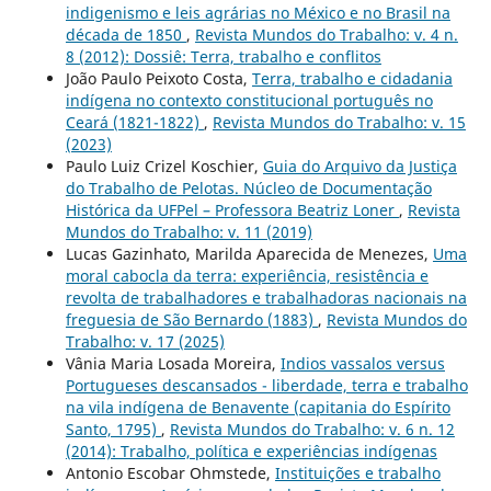
indigenismo e leis agrárias no México e no Brasil na
década de 1850
,
Revista Mundos do Trabalho: v. 4 n.
8 (2012): Dossiê: Terra, trabalho e conflitos
João Paulo Peixoto Costa,
Terra, trabalho e cidadania
indígena no contexto constitucional português no
Ceará (1821-1822)
,
Revista Mundos do Trabalho: v. 15
(2023)
Paulo Luiz Crizel Koschier,
Guia do Arquivo da Justiça
do Trabalho de Pelotas. Núcleo de Documentação
Histórica da UFPel – Professora Beatriz Loner
,
Revista
Mundos do Trabalho: v. 11 (2019)
Lucas Gazinhato, Marilda Aparecida de Menezes,
Uma
moral cabocla da terra: experiência, resistência e
revolta de trabalhadores e trabalhadoras nacionais na
freguesia de São Bernardo (1883)
,
Revista Mundos do
Trabalho: v. 17 (2025)
Vânia Maria Losada Moreira,
Indios vassalos versus
Portugueses descansados - liberdade, terra e trabalho
na vila indígena de Benavente (capitania do Espírito
Santo, 1795)
,
Revista Mundos do Trabalho: v. 6 n. 12
(2014): Trabalho, política e experiências indígenas
Antonio Escobar Ohmstede,
Instituições e trabalho