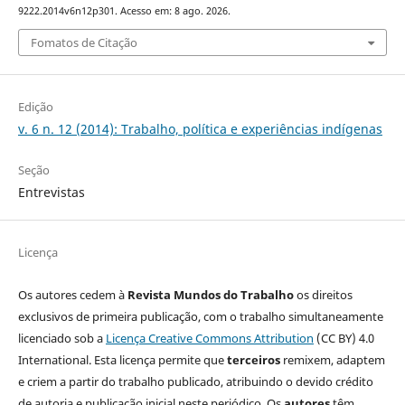
9222.2014v6n12p301. Acesso em: 8 ago. 2026.
Fomatos de Citação
Edição
v. 6 n. 12 (2014): Trabalho, política e experiências indígenas
Seção
Entrevistas
Licença
Os autores cedem à
Revista Mundos do Trabalho
os direitos
exclusivos de primeira publicação, com o trabalho simultaneamente
licenciado sob a
Licença Creative Commons Attribution
(CC BY) 4.0
International. Esta licença permite que
terceiros
remixem, adaptem
e criem a partir do trabalho publicado, atribuindo o devido crédito
de autoria e publicação inicial neste periódico. Os
autores
têm