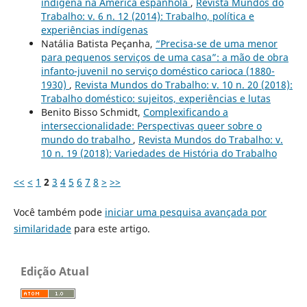
indígena na América espanhola
,
Revista Mundos do
Trabalho: v. 6 n. 12 (2014): Trabalho, política e
experiências indígenas
Natália Batista Peçanha,
“Precisa-se de uma menor
para pequenos serviços de uma casa”: a mão de obra
infanto-juvenil no serviço doméstico carioca (1880-
1930)
,
Revista Mundos do Trabalho: v. 10 n. 20 (2018):
Trabalho doméstico: sujeitos, experiências e lutas
Benito Bisso Schmidt,
Complexificando a
interseccionalidade: Perspectivas queer sobre o
mundo do trabalho
,
Revista Mundos do Trabalho: v.
10 n. 19 (2018): Variedades de História do Trabalho
<<
<
1
2
3
4
5
6
7
8
>
>>
Você também pode
iniciar uma pesquisa avançada por
similaridade
para este artigo.
Edição Atual