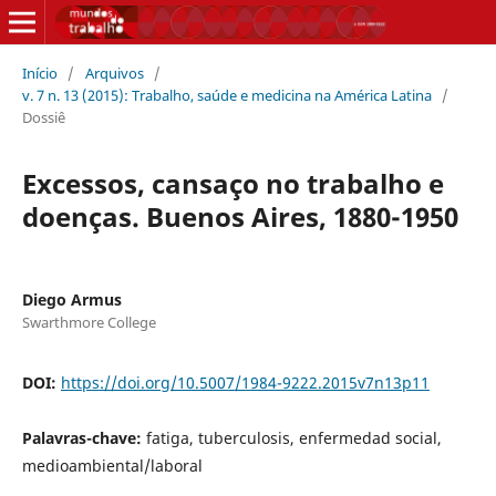
Início
/
Arquivos
/
v. 7 n. 13 (2015): Trabalho, saúde e medicina na América Latina
/
Dossiê
Excessos, cansaço no trabalho e
doenças. Buenos Aires, 1880-1950
Diego Armus
Swarthmore College
DOI:
https://doi.org/10.5007/1984-9222.2015v7n13p11
Palavras-chave:
fatiga, tuberculosis, enfermedad social,
medioambiental/laboral