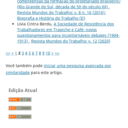
compreensão da formação do proletariado brasileiro?
(Rio Grande do Sul, década de 50 do século XX)
,
Revista Mundos do Trabalho: v. 8 n. 16 (2016):
Biografia e História do Trabalho (II)
Lívia Cintra Berdu,
A Sociedade de Resistência dos
Trabalhadores em Trapiche e Café: novos
questionamentos para incontornáveis debates (1904-
1913)
,
Revista Mundos do Trabalho: v. 12 (2020)
<<
<
1
2
3
4
5
6
7
8
9
10
>
>>
Você também pode
iniciar uma pesquisa avançada por
similaridade
para este artigo.
Edição Atual