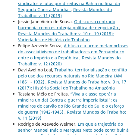
sindicatos e lutas por direitos na Bahia no final da
Segunda Guerra Mundial
,
Revista Mundos do
Trabalho: v. 11 (2019)
Jessie Jane Vieira de Sousa,
O discurso centrado
harmonia como estrategia política de negociação
,
Revista Mundos do Trabalho: v. 10 n. 19 (2018):
Variedades de História do Trabalho
Felipe Azevedo Souza,
A blusa e a urna: metamorfoses
do associativismo de trabalhadores em Pernambuco
entre o Império e a República
,
Revista Mundos do
Trabalho: v. 12 (2020)
Davi Avelino Leal,
Trabalho, territorialização e conflito
pelo uso dos recursos naturais no Rio Madeira /AM
(1861 - 1932)
,
Revista Mundos do Trabalho: v. 9 n. 17
(2017): História Social do Trabalho na Amazônia
Tassiane Mélo de Freitas,
“Viva a classe operária
mineira unida! Contra a guerra imperialista!”: os
mineiros de carvão do Rio Grande do Sul e o esforço
de guerra (1942-1945)
,
Revista Mundos do Trabalho:
v. 11 (2019)
Rodrigo de Azevedo Weimer,
Em que a trajetória do
senhor Manoel Inácio Marques Neto pode contribuir à