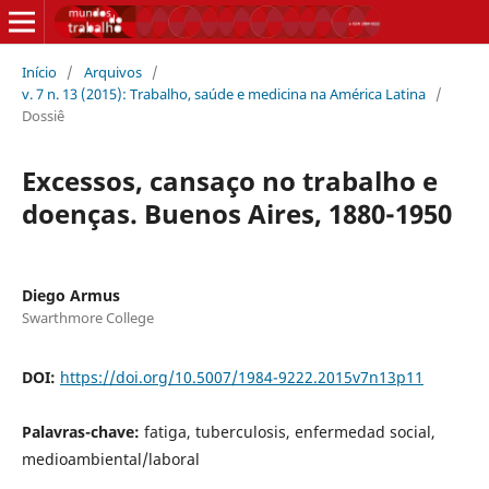
Início
/
Arquivos
/
v. 7 n. 13 (2015): Trabalho, saúde e medicina na América Latina
/
Dossiê
Excessos, cansaço no trabalho e
doenças. Buenos Aires, 1880-1950
Diego Armus
Swarthmore College
DOI:
https://doi.org/10.5007/1984-9222.2015v7n13p11
Palavras-chave:
fatiga, tuberculosis, enfermedad social,
medioambiental/laboral