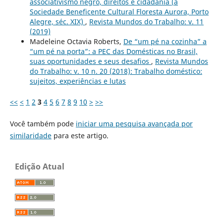
associativismo negro, direitos e cidadania (a
Sociedade Beneficente Cultural Floresta Aurora, Porto
Alegre, séc. XIX)
,
Revista Mundos do Trabalho: v. 11
(2019)
Madeleine Octavia Roberts,
De “um pé na cozinha” a
“um pé na porta”: a PEC das Domésticas no Brasil,
suas oportunidades e seus desafios
,
Revista Mundos
do Trabalho: v. 10 n. 20 (2018): Trabalho doméstico:
sujeitos, experiências e lutas
<<
<
1
2
3
4
5
6
7
8
9
10
>
>>
Você também pode
iniciar uma pesquisa avançada por
similaridade
para este artigo.
Edição Atual