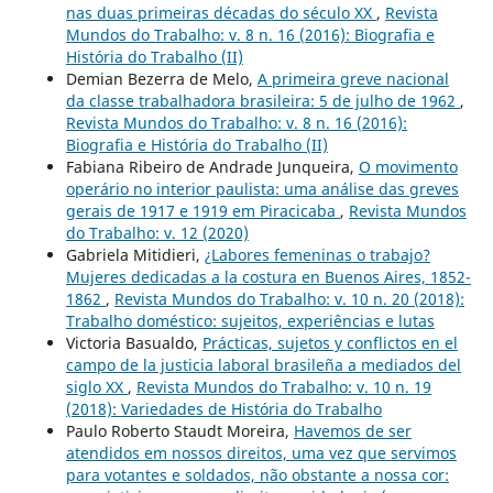
nas duas primeiras décadas do século XX
,
Revista
Mundos do Trabalho: v. 8 n. 16 (2016): Biografia e
História do Trabalho (II)
Demian Bezerra de Melo,
A primeira greve nacional
da classe trabalhadora brasileira: 5 de julho de 1962
,
Revista Mundos do Trabalho: v. 8 n. 16 (2016):
Biografia e História do Trabalho (II)
Fabiana Ribeiro de Andrade Junqueira,
O movimento
operário no interior paulista: uma análise das greves
gerais de 1917 e 1919 em Piracicaba
,
Revista Mundos
do Trabalho: v. 12 (2020)
Gabriela Mitidieri,
¿Labores femeninas o trabajo?
Mujeres dedicadas a la costura en Buenos Aires, 1852-
1862
,
Revista Mundos do Trabalho: v. 10 n. 20 (2018):
Trabalho doméstico: sujeitos, experiências e lutas
Victoria Basualdo,
Prácticas, sujetos y conflictos en el
campo de la justicia laboral brasileña a mediados del
siglo XX
,
Revista Mundos do Trabalho: v. 10 n. 19
(2018): Variedades de História do Trabalho
Paulo Roberto Staudt Moreira,
Havemos de ser
atendidos em nossos direitos, uma vez que servimos
para votantes e soldados, não obstante a nossa cor: