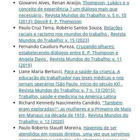
Giovanni Alves, Renan Araújo,
Thompson, Lukács e o
conceito de experiência ? um diálogo mais que
necessário
,
Revista Mundos do Trabalho: v. 5 n. 10
(2013): Dossiê E. P. Thompson
Paulo Cruz Terra, Robério Santos Souza,
Relações
raciais e racismo nos mundos do trabalho
,
Revista
Mundos do Trabalho: v. 15 (2023)
Fernando Cauduro Pureza,
Cruzando olhares:
estabelecendo diálogos entre E. P. Thompson e
Angela Davis
,
Revista Mundos do Trabalho: v. 11
(2019)
Liane Maria Bertucci,
Para a saúde da criança. A
educação do trabalhador nas teses médicas e nos
jornais operários (São Paulo, início do século XX)
,
Revista Mundos do Trabalho: v. 7 n. 13 (2015):
Trabalho, saúde e medicina na América Latina
Richard Kennedy Nascimento Candido,
“Também
eram exploradas!”: as mulheres e o Primeiro de Maio
em Manaus na década de 1910
,
Revista Mundos do
Trabalho: v. 12 (2020)
Paulo Roberto Staudt Moreira,
Havemos de ser
atendidos em nossos direitos, uma vez que servimos