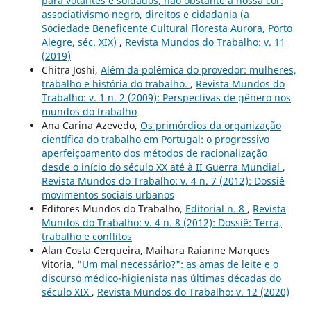
para votantes e soldados, não obstante a nossa cor:
associativismo negro, direitos e cidadania (a
Sociedade Beneficente Cultural Floresta Aurora, Porto
Alegre, séc. XIX)
,
Revista Mundos do Trabalho: v. 11
(2019)
Chitra Joshi,
Além da polêmica do provedor: mulheres,
trabalho e história do trabalho.
,
Revista Mundos do
Trabalho: v. 1 n. 2 (2009): Perspectivas de gênero nos
mundos do trabalho
Ana Carina Azevedo,
Os primórdios da organização
científica do trabalho em Portugal: o progressivo
aperfeiçoamento dos métodos de racionalização
desde o início do século XX até à II Guerra Mundial
,
Revista Mundos do Trabalho: v. 4 n. 7 (2012): Dossiê
movimentos sociais urbanos
Editores Mundos do Trabalho,
Editorial n. 8
,
Revista
Mundos do Trabalho: v. 4 n. 8 (2012): Dossiê: Terra,
trabalho e conflitos
Alan Costa Cerqueira, Maihara Raianne Marques
Vitoria,
"Um mal necessário?": as amas de leite e o
discurso médico-higienista nas últimas décadas do
século XIX
,
Revista Mundos do Trabalho: v. 12 (2020)