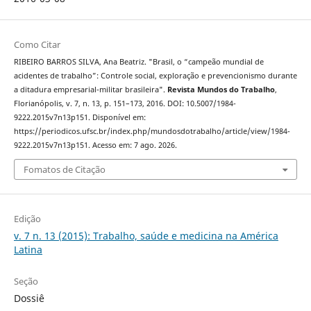
Como Citar
RIBEIRO BARROS SILVA, Ana Beatriz. "Brasil, o “campeão mundial de
acidentes de trabalho”: Controle social, exploração e prevencionismo durante
a ditadura empresarial-militar brasileira".
Revista Mundos do Trabalho
,
Florianópolis, v. 7, n. 13, p. 151–173, 2016. DOI: 10.5007/1984-
9222.2015v7n13p151. Disponível em:
https://periodicos.ufsc.br/index.php/mundosdotrabalho/article/view/1984-
9222.2015v7n13p151. Acesso em: 7 ago. 2026.
Fomatos de Citação
Edição
v. 7 n. 13 (2015): Trabalho, saúde e medicina na América
Latina
Seção
Dossiê