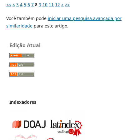
<<
<
3
4
5
6
7
8
9
10
11
12
>
>>
Você também pode
iniciar uma pesquisa avançada por
similaridade
para este artigo.
Edição Atual
Indexadores