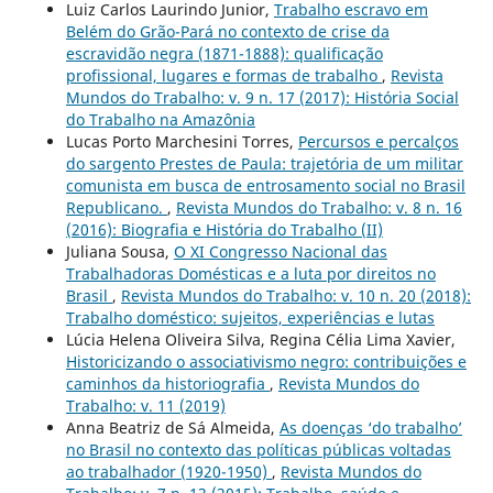
Luiz Carlos Laurindo Junior,
Trabalho escravo em
Belém do Grão-Pará no contexto de crise da
escravidão negra (1871-1888): qualificação
profissional, lugares e formas de trabalho
,
Revista
Mundos do Trabalho: v. 9 n. 17 (2017): História Social
do Trabalho na Amazônia
Lucas Porto Marchesini Torres,
Percursos e percalços
do sargento Prestes de Paula: trajetória de um militar
comunista em busca de entrosamento social no Brasil
Republicano.
,
Revista Mundos do Trabalho: v. 8 n. 16
(2016): Biografia e História do Trabalho (II)
Juliana Sousa,
O XI Congresso Nacional das
Trabalhadoras Domésticas e a luta por direitos no
Brasil
,
Revista Mundos do Trabalho: v. 10 n. 20 (2018):
Trabalho doméstico: sujeitos, experiências e lutas
Lúcia Helena Oliveira Silva, Regina Célia Lima Xavier,
Historicizando o associativismo negro: contribuições e
caminhos da historiografia
,
Revista Mundos do
Trabalho: v. 11 (2019)
Anna Beatriz de Sá Almeida,
As doenças ‘do trabalho’
no Brasil no contexto das políticas públicas voltadas
ao trabalhador (1920-1950)
,
Revista Mundos do