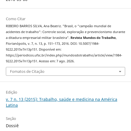
Como Citar
RIBEIRO BARROS SILVA, Ana Beatriz. "Brasil, o “campeão mundial de
acidentes de trabalho”: Controle social, exploração e prevencionismo durante
a ditadura empresarial-militar brasileira".
Revista Mundos do Trabalho
,
Florianópolis, v. 7, n. 13, p. 151–173, 2016. DOI: 10.5007/1984-
9222.2015v7n13p151. Disponível em:
https://periodicos.ufsc.br/index.php/mundosdotrabalho/article/view/1984-
9222.2015v7n13p151. Acesso em: 7 ago. 2026.
Fomatos de Citação
Edição
v. 7 n. 13 (2015): Trabalho, saúde e medicina na América
Latina
Seção
Dossiê