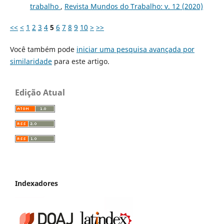
trabalho
,
Revista Mundos do Trabalho: v. 12 (2020)
<<
<
1
2
3
4
5
6
7
8
9
10
>
>>
Você também pode
iniciar uma pesquisa avançada por
similaridade
para este artigo.
Edição Atual
Indexadores