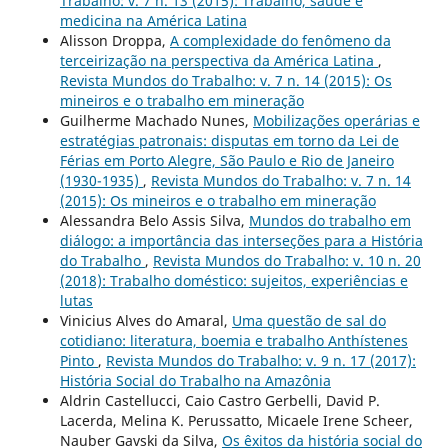
Trabalho: v. 7 n. 13 (2015): Trabalho, saúde e
medicina na América Latina
Alisson Droppa,
A complexidade do fenômeno da
terceirização na perspectiva da América Latina
,
Revista Mundos do Trabalho: v. 7 n. 14 (2015): Os
mineiros e o trabalho em mineração
Guilherme Machado Nunes,
Mobilizações operárias e
estratégias patronais: disputas em torno da Lei de
Férias em Porto Alegre, São Paulo e Rio de Janeiro
(1930-1935)
,
Revista Mundos do Trabalho: v. 7 n. 14
(2015): Os mineiros e o trabalho em mineração
Alessandra Belo Assis Silva,
Mundos do trabalho em
diálogo: a importância das interseções para a História
do Trabalho
,
Revista Mundos do Trabalho: v. 10 n. 20
(2018): Trabalho doméstico: sujeitos, experiências e
lutas
Vinicius Alves do Amaral,
Uma questão de sal do
cotidiano: literatura, boemia e trabalho Anthístenes
Pinto
,
Revista Mundos do Trabalho: v. 9 n. 17 (2017):
História Social do Trabalho na Amazônia
Aldrin Castellucci, Caio Castro Gerbelli, David P.
Lacerda, Melina K. Perussatto, Micaele Irene Scheer,
Nauber Gavski da Silva,
Os êxitos da história social do