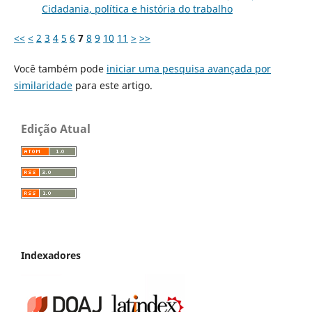
Cidadania, política e história do trabalho
<<
<
2
3
4
5
6
7
8
9
10
11
>
>>
Você também pode
iniciar uma pesquisa avançada por
similaridade
para este artigo.
Edição Atual
Indexadores