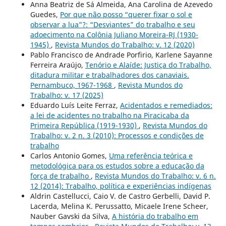
Anna Beatriz de Sá Almeida, Ana Carolina de Azevedo
Guedes,
Por que não posso “querer fixar o sol e
observar a lua”?: “Desviantes” do trabalho e seu
adoecimento na Colônia Juliano Moreira-RJ (1930-
1945)
,
Revista Mundos do Trabalho: v. 12 (2020)
Pablo Francisco de Andrade Porfirio, Karlene Sayanne
Ferreira Araújo,
Tenório e Alaíde: Justiça do Trabalho,
ditadura militar e trabalhadores dos canaviais.
Pernambuco, 1967-1968
,
Revista Mundos do
Trabalho: v. 17 (2025)
Eduardo Luís Leite Ferraz,
Acidentados e remediados:
a lei de acidentes no trabalho na Piracicaba da
Primeira República (1919-1930)
,
Revista Mundos do
Trabalho: v. 2 n. 3 (2010): Processos e condições de
trabalho
Carlos Antonio Gomes,
Uma referência teórica e
metodológica para os estudos sobre a educação da
força de trabalho
,
Revista Mundos do Trabalho: v. 6 n.
12 (2014): Trabalho, política e experiências indígenas
Aldrin Castellucci, Caio V. de Castro Gerbelli, David P.
Lacerda, Melina K. Perussatto, Micaele Irene Scheer,
Nauber Gavski da Silva,
A história do trabalho em