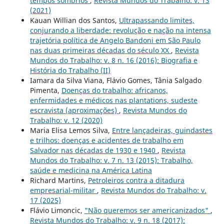
tempos sombrios
,
Revista Mundos do Trabalho: v. 13
(2021)
Kauan Willian dos Santos,
Ultrapassando limites,
conjurando a liberdade: revolução e nação na intensa
trajetória política de Angelo Bandoni em São Paulo
nas duas primeiras décadas do século XX
,
Revista
Mundos do Trabalho: v. 8 n. 16 (2016): Biografia e
História do Trabalho (II)
Iamara da Silva Viana, Flávio Gomes, Tânia Salgado
Pimenta,
Doenças do trabalho: africanos,
enfermidades e médicos nas plantations, sudeste
escravista (aproximações)
,
Revista Mundos do
Trabalho: v. 12 (2020)
Maria Elisa Lemos Silva,
Entre lançadeiras, guindastes
e trilhos: doenças e acidentes de trabalho em
Salvador nas décadas de 1930 e 1940
,
Revista
Mundos do Trabalho: v. 7 n. 13 (2015): Trabalho,
saúde e medicina na América Latina
Richard Martins,
Petroleiros contra a ditadura
empresarial-militar
,
Revista Mundos do Trabalho: v.
17 (2025)
Flávio Limoncic,
"Não queremos ser americanizados"
,
Revista Mundos do Trabalho: v. 9 n. 18 (2017):