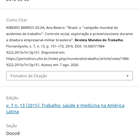
Como Citar
RIBEIRO BARROS SILVA, Ana Beatriz. "Brasil, o “campeão mundial de
acidentes de trabalho”: Controle social, exploração e prevencionismo durante
a ditadura empresarial-militar brasileira".
Revista Mundos do Trabalho
,
Florianópolis, v. 7, n. 13, p. 151–173, 2016. DOI: 10.5007/1984-
9222.2015v7n13p151. Disponível em:
https://periodicos.ufsc.br/index.php/mundosdotrabalho/article/view/1984-
9222.2015v7n13p151. Acesso em: 7 ago. 2026.
Fomatos de Citação
Edição
v. 7 n. 13 (2015): Trabalho, saúde e medicina na América
Latina
Seção
Dossiê