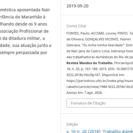
2019-09-20
doméstica aposentada Nair
 infância do Maranhão à
balhando desde os 9 anos
Como Citar
sociação Profissional de
FONTES, Paulo; ACCIARI, Louisa; PINTO, Ta
da ditadura militar, a
de Oliveira; GONÇALVES VICENTE, Yasmin
idade, sua atuação junto a
Getirana. “Eu tinha minha liberdade”: Entr
de Nair Jane de Castro Lima, liderança hist
, sempre perpassada por
das trabalhadoras domésticas do Rio de Ja
Revista Mundos do Trabalho
, Florianópoli
10, n. 20, p. 167–189, 2019. DOI: 10.5007/19
9222.2018v10n20p167. Disponível em:
https://periodicos.ufsc.br/index.php/mu
rabalho/article/view/1984-9222.2018v10n2
Acesso em: 7 ago. 2026.
Fomatos de Citação
Edição
v. 10 n. 20 (2018): Trabalho domé