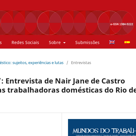
s
Redes Sociais
Sobre
Submissões
stico: sujeitos, experiências e lutas
/
Entrevistas
: Entrevista de Nair Jane de Castro
das trabalhadoras domésticas do Rio d