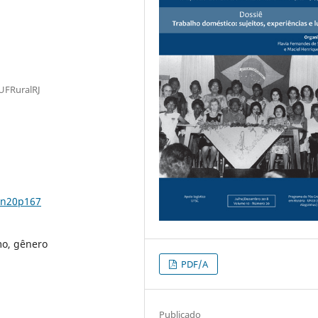
UFRuralRJ
0n20p167
mo, gênero
PDF/A
Publicado