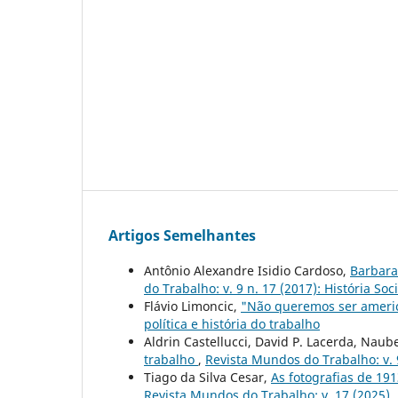
Artigos Semelhantes
Antônio Alexandre Isidio Cardoso,
Barbara
do Trabalho: v. 9 n. 17 (2017): História S
Flávio Limoncic,
"Não queremos ser ameri
política e história do trabalho
Aldrin Castellucci, David P. Lacerda, Naub
trabalho
,
Revista Mundos do Trabalho: v. 9
Tiago da Silva Cesar,
As fotografias de 19
Revista Mundos do Trabalho: v. 17 (2025)