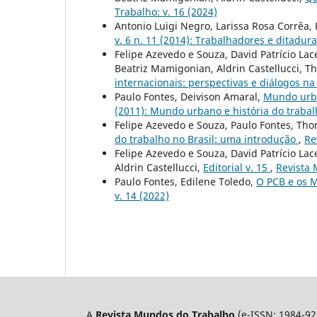
Trabalho: v. 16 (2024)
Antonio Luigi Negro, Larissa Rosa Corrêa,
v. 6 n. 11 (2014): Trabalhadores e ditadura
Felipe Azevedo e Souza, David Patrício Lac
Beatriz Mamigonian, Aldrin Castellucci, 
internacionais: perspectivas e diálogos na
Paulo Fontes, Deivison Amaral,
Mundo urba
(2011): Mundo urbano e história do traba
Felipe Azevedo e Souza, Paulo Fontes, Th
do trabalho no Brasil: uma introdução
,
Re
Felipe Azevedo e Souza, David Patrício La
Aldrin Castellucci,
Editorial v. 15
,
Revista 
Paulo Fontes, Edilene Toledo,
O PCB e os 
v. 14 (2022)
A
Revista Mundos do Trabalho
(e-ISSN: 1984-92