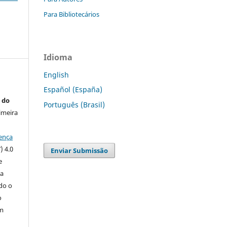
Para Bibliotecários
Idioma
English
Español (España)
 do
Português (Brasil)
imeira
ença
) 4.0
Enviar Submissão
e
 a
ndo o
o
m