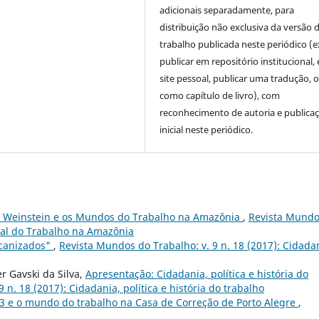
adicionais separadamente, para
distribuição não exclusiva da versão 
trabalho publicada neste periódico (e
publicar em repositório institucional,
site pessoal, publicar uma tradução, 
como capítulo de livro), com
reconhecimento de autoria e publica
inicial neste periódico.
 Weinstein e os Mundos do Trabalho na Amazônia
,
Revista Mund
ocial do Trabalho na Amazônia
canizados"
,
Revista Mundos do Trabalho: v. 9 n. 18 (2017): Cidada
er Gavski da Silva,
Apresentação: Cidadania, política e história do
 n. 18 (2017): Cidadania, política e história do trabalho
13 e o mundo do trabalho na Casa de Correção de Porto Alegre
,