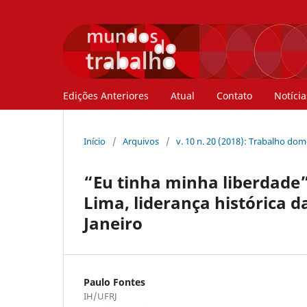
Edições Anteriores
Atual
Contato
Notícia
Início
/
Arquivos
/
v. 10 n. 20 (2018): Trabalho domé
“Eu tinha minha liberdade”
Lima, liderança histórica 
Janeiro
Paulo Fontes
IH/UFRJ