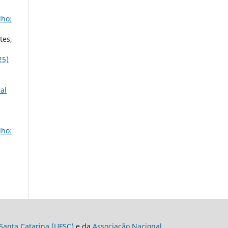
lho:
tes,
25)
al
lho:
Santa Catarina (UFSC)
e da
Associação Nacional