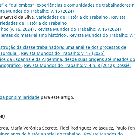
as” e “quilombos”: experiências e comunidades de trabalhadores n
sta Mundos do Trabalho: v. 16 (2024)
er Gavski da Silva,
Variedades de História do Trabalho
,
Revista
ariedades de História do Trabalho
 hoc (v. 16, 2024)
,
Revista Mundos do Trabalho: v. 16 (2024)
 lentes do materialismo histórico
,
Revista Mundos do Trabalho: v. 
nstrução da classe trabalhadora: uma análise dos processos de
 Turquia.
,
Revista Mundos do Trabalho: v. 17 (2025)
os da Espanha e da Argentina, desde suas origens até meados do
oriográfico
,
Revista Mundos do Trabalho: v. 4 n. 8 (2012): Dossiê:
da por similaridade
para este artigo.
s)
erda, María Verónica Secreto, Fidel Rodríguez Velásquez, Paulo Fon
inze anos de história social do trabalho
,
Revista Mundos do