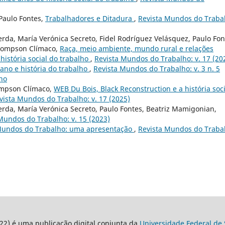
 Paulo Fontes,
Trabalhadores e Ditadura
,
Revista Mundos do Traba
erda, María Verónica Secreto, Fidel Rodríguez Velásquez, Paulo Fon
Thompson Clímaco,
Raça, meio ambiente, mundo rural e relações
 história social do trabalho
,
Revista Mundos do Trabalho: v. 17 (20
no e história do trabalho
,
Revista Mundos do Trabalho: v. 3 n. 5
lho
ompson Clímaco,
WEB Du Bois, Black Reconstruction e a história soci
vista Mundos do Trabalho: v. 17 (2025)
cerda, María Verónica Secreto, Paulo Fontes, Beatriz Mamigonian,
Mundos do Trabalho: v. 15 (2023)
Mundos do Trabalho: uma apresentação
,
Revista Mundos do Traba
22) é uma publicação digital conjunta da
Universidade Federal de 