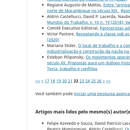
Regiane Augusto de Mattos,
Entre “aring
norte de Moçambique no século XIX
,
Revi
Aldrin Castellucci, David P. Lacerda, Naub
Mundos do Trabalho: v. 10 n. 19 (2018): V
Comitê Executivo Editorial,
Pareceristas ad
Victor Pastore,
Resgatando a classe sob as
(2020)
Mariana Stoler,
O local de trabalho e a co
industrialização e construção da nação na
Esteban Piliponsky,
Os movimentos operári
século XX. Propostas para um diálogo hist
Terra, trabalho e conflitos
<<
<
17
18
19
20
21
22
23
24
25
26
>
>>
Você também pode
iniciar uma pesquisa avança
Artigos mais lidos pelo mesmo(s) autor(e
Felipe Azevedo e Souza, David Patrício Lac
Beatriz Mamigonian, Aldrin Castellucci,
Qu