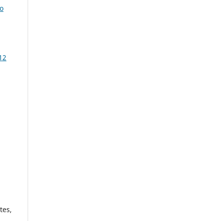
o
12
tes,