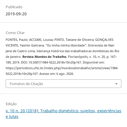
Publicado
2019-09-20
Como Citar
FONTES, Paulo; ACCIARI, Louisa; PINTO, Tatiane de Oliveira; GONÇALVES
VICENTE, Yasmin Getirana. “Eu tinha minha liberdade”: Entrevista de Nair
Jane de Castro Lima, liderança histórica das trabalhadoras domésticas do Rio
de Janeiro.
Revista Mundos do Trabalho
, Florianópolis, v. 10, n. 20, p. 167–
189, 2019. DOI: 10.5007/1984-9222.2018v10n20p167. Disponível em:
https://periodicos.ufsc.br/index.php/mundosdotrabalho/article/view/1984-
9222.2018v10n20p167. Acesso em: 6 ago. 2026.
Fomatos de Citação
Edição
v. 10 n. 20 (2018): Trabalho doméstico: sujeitos, experiências
e lutas