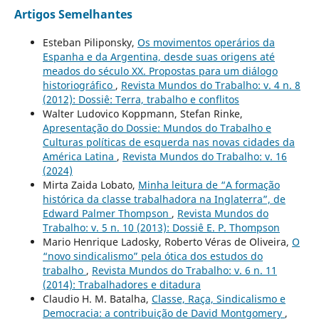
Artigos Semelhantes
Esteban Piliponsky,
Os movimentos operários da
Espanha e da Argentina, desde suas origens até
meados do século XX. Propostas para um diálogo
historiográfico
,
Revista Mundos do Trabalho: v. 4 n. 8
(2012): Dossiê: Terra, trabalho e conflitos
Walter Ludovico Koppmann, Stefan Rinke,
Apresentação do Dossie: Mundos do Trabalho e
Culturas políticas de esquerda nas novas cidades da
América Latina
,
Revista Mundos do Trabalho: v. 16
(2024)
Mirta Zaida Lobato,
Minha leitura de “A formação
histórica da classe trabalhadora na Inglaterra”, de
Edward Palmer Thompson
,
Revista Mundos do
Trabalho: v. 5 n. 10 (2013): Dossiê E. P. Thompson
Mario Henrique Ladosky, Roberto Véras de Oliveira,
O
“novo sindicalismo” pela ótica dos estudos do
trabalho
,
Revista Mundos do Trabalho: v. 6 n. 11
(2014): Trabalhadores e ditadura
Claudio H. M. Batalha,
Classe, Raça, Sindicalismo e
Democracia: a contribuição de David Montgomery
,