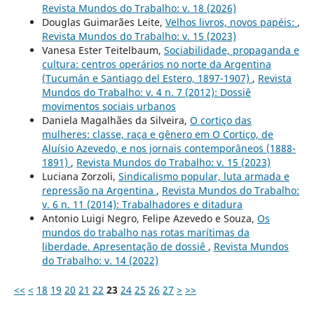
Revista Mundos do Trabalho: v. 18 (2026)
Douglas Guimarães Leite,
Velhos livros, novos papéis:
,
Revista Mundos do Trabalho: v. 15 (2023)
Vanesa Ester Teitelbaum,
Sociabilidade, propaganda e
cultura: centros operários no norte da Argentina
(Tucumán e Santiago del Estero, 1897-1907)
,
Revista
Mundos do Trabalho: v. 4 n. 7 (2012): Dossiê
movimentos sociais urbanos
Daniela Magalhães da Silveira,
O cortiço das
mulheres: classe, raça e gênero em O Cortiço, de
Aluísio Azevedo, e nos jornais contemporâneos (1888-
1891)
,
Revista Mundos do Trabalho: v. 15 (2023)
Luciana Zorzoli,
Sindicalismo popular, luta armada e
repressão na Argentina
,
Revista Mundos do Trabalho:
v. 6 n. 11 (2014): Trabalhadores e ditadura
Antonio Luigi Negro, Felipe Azevedo e Souza,
Os
mundos do trabalho nas rotas marítimas da
liberdade. Apresentação de dossiê
,
Revista Mundos
do Trabalho: v. 14 (2022)
<<
<
18
19
20
21
22
23
24
25
26
27
>
>>