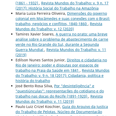
(1861 - 1932)
,
Revista Mundos do Trabalho: v. 9 n. 17
(2017): História Social do Trabalho na Amazônia
Maria Luiza Ferreira Oliveira,
Dimensões do governo
colonial em Moçâmedes e suas conexões com o Brasil:
trabalho, negócios e conflitos, 1840-1860
,
Revista
Mundos do Trabalho: v. 12 (2020)
Tamires Xavier Soares,
A guerra no prato: uma breve
análise sobre o problema de abastecimento de carne
verde no Rio Grande do Sul, durante a Segunda
Guerra Mundial
,
Revista Mundos do Trabalho: v. 11
(2019)
Edilson Nunes Santos Junior,
Direitos e cidadania no
Rio de Janeiro: poder e disputas por espaços de
trabalho na Praia da Saúde em 1841
,
Revista Mundos
do Trabalho: v. 9 n. 18 (2017): Cidadania, política e
história do trabalho
José Bento Rosa Silva,
Por “desinteligência” e
"questiúnculas": representações do cotidiano e do
trabalho nas docas do Recife (1891-1920)
,
Revista
Mundos do Trabalho: v. 11 (2019)
Paulo Luiz Crizel Koschier,
Guia do Arquivo da Justiça
do Trabalho de Pelotas. Núcleo de Documentação