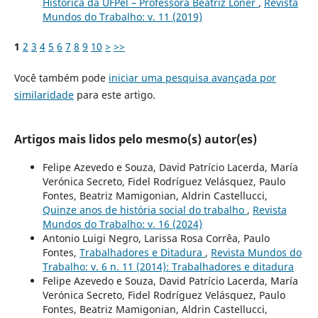
Histórica da UFPel – Professora Beatriz Loner
,
Revista
Mundos do Trabalho: v. 11 (2019)
1
2
3
4
5
6
7
8
9
10
>
>>
Você também pode
iniciar uma pesquisa avançada por
similaridade
para este artigo.
Artigos mais lidos pelo mesmo(s) autor(es)
Felipe Azevedo e Souza, David Patrício Lacerda, María
Verónica Secreto, Fidel Rodríguez Velásquez, Paulo
Fontes, Beatriz Mamigonian, Aldrin Castellucci,
Quinze anos de história social do trabalho
,
Revista
Mundos do Trabalho: v. 16 (2024)
Antonio Luigi Negro, Larissa Rosa Corrêa, Paulo
Fontes,
Trabalhadores e Ditadura
,
Revista Mundos do
Trabalho: v. 6 n. 11 (2014): Trabalhadores e ditadura
Felipe Azevedo e Souza, David Patrício Lacerda, María
Verónica Secreto, Fidel Rodríguez Velásquez, Paulo
Fontes, Beatriz Mamigonian, Aldrin Castellucci,