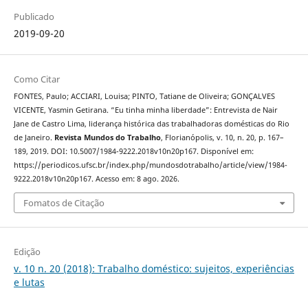
Publicado
2019-09-20
Como Citar
FONTES, Paulo; ACCIARI, Louisa; PINTO, Tatiane de Oliveira; GONÇALVES
VICENTE, Yasmin Getirana. “Eu tinha minha liberdade”: Entrevista de Nair
Jane de Castro Lima, liderança histórica das trabalhadoras domésticas do Rio
de Janeiro.
Revista Mundos do Trabalho
, Florianópolis, v. 10, n. 20, p. 167–
189, 2019. DOI: 10.5007/1984-9222.2018v10n20p167. Disponível em:
https://periodicos.ufsc.br/index.php/mundosdotrabalho/article/view/1984-
9222.2018v10n20p167. Acesso em: 8 ago. 2026.
Fomatos de Citação
Edição
v. 10 n. 20 (2018): Trabalho doméstico: sujeitos, experiências
e lutas