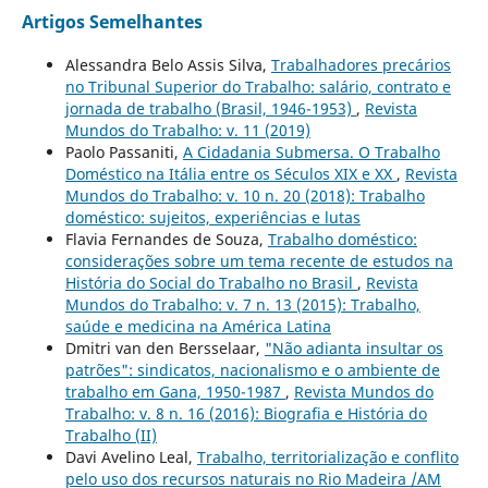
Artigos Semelhantes
Alessandra Belo Assis Silva,
Trabalhadores precários
no Tribunal Superior do Trabalho: salário, contrato e
jornada de trabalho (Brasil, 1946-1953)
,
Revista
Mundos do Trabalho: v. 11 (2019)
Paolo Passaniti,
A Cidadania Submersa. O Trabalho
Doméstico na Itália entre os Séculos XIX e XX
,
Revista
Mundos do Trabalho: v. 10 n. 20 (2018): Trabalho
doméstico: sujeitos, experiências e lutas
Flavia Fernandes de Souza,
Trabalho doméstico:
considerações sobre um tema recente de estudos na
História do Social do Trabalho no Brasil
,
Revista
Mundos do Trabalho: v. 7 n. 13 (2015): Trabalho,
saúde e medicina na América Latina
Dmitri van den Bersselaar,
"Não adianta insultar os
patrões": sindicatos, nacionalismo e o ambiente de
trabalho em Gana, 1950-1987
,
Revista Mundos do
Trabalho: v. 8 n. 16 (2016): Biografia e História do
Trabalho (II)
Davi Avelino Leal,
Trabalho, territorialização e conflito
pelo uso dos recursos naturais no Rio Madeira /AM