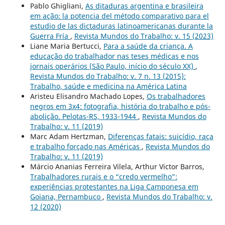
Pablo Ghigliani,
As ditaduras argentina e brasileira
em ação: la potencia del método comparativo para el
estudio de las dictaduras latinoamericanas durante la
Guerra Fría
,
Revista Mundos do Trabalho: v. 15 (2023)
Liane Maria Bertucci,
Para a saúde da criança. A
educação do trabalhador nas teses médicas e nos
jornais operários (São Paulo, início do século XX)
,
Revista Mundos do Trabalho: v. 7 n. 13 (2015):
Trabalho, saúde e medicina na América Latina
Aristeu Elisandro Machado Lopes,
Os trabalhadores
negros em 3x4: fotografia, história do trabalho e pós-
abolição. Pelotas-RS, 1933-1944
,
Revista Mundos do
Trabalho: v. 11 (2019)
Marc Adam Hertzman,
Diferenças fatais: suicídio, raça
e trabalho forçado nas Américas
,
Revista Mundos do
Trabalho: v. 11 (2019)
Márcio Ananias Ferreira Vilela, Arthur Victor Barros,
Trabalhadores rurais e o “credo vermelho”:
experiências protestantes na Liga Camponesa em
Goiana, Pernambuco
,
Revista Mundos do Trabalho: v.
12 (2020)