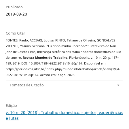
Publicado
2019-09-20
Como Citar
FONTES, Paulo; ACCIARI, Louisa; PINTO, Tatiane de Oliveira; GONÇALVES
VICENTE, Yasmin Getirana. “Eu tinha minha liberdade”: Entrevista de Nair
Jane de Castro Lima, liderança histórica das trabalhadoras domésticas do Rio
de Janeiro.
Revista Mundos do Trabalho
, Florianópolis, v. 10, n. 20, p. 167–
189, 2019. DOI: 10.5007/1984-9222.2018v10n20p167. Disponível em:
https://periodicos.ufsc.br/index.php/mundosdotrabalho/article/view/1984-
9222.2018v10n20p167. Acesso em: 7 ago. 2026.
Fomatos de Citação
Edição
v. 10 n. 20 (2018): Trabalho doméstico: sujeitos, experiências
e lutas