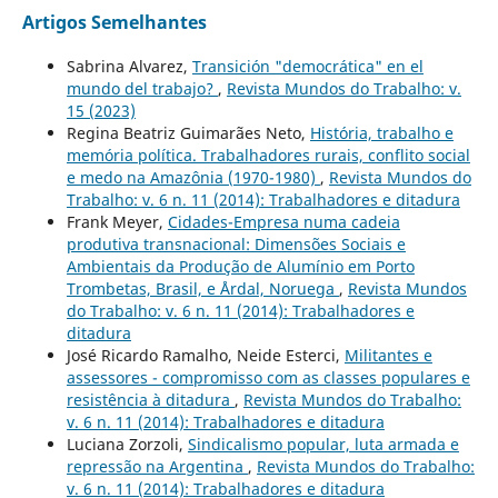
Artigos Semelhantes
Sabrina Alvarez,
Transición "democrática" en el
mundo del trabajo?
,
Revista Mundos do Trabalho: v.
15 (2023)
Regina Beatriz Guimarães Neto,
História, trabalho e
memória política. Trabalhadores rurais, conflito social
e medo na Amazônia (1970-1980)
,
Revista Mundos do
Trabalho: v. 6 n. 11 (2014): Trabalhadores e ditadura
Frank Meyer,
Cidades-Empresa numa cadeia
produtiva transnacional: Dimensões Sociais e
Ambientais da Produção de Alumínio em Porto
Trombetas, Brasil, e Årdal, Noruega
,
Revista Mundos
do Trabalho: v. 6 n. 11 (2014): Trabalhadores e
ditadura
José Ricardo Ramalho, Neide Esterci,
Militantes e
assessores - compromisso com as classes populares e
resistência à ditadura
,
Revista Mundos do Trabalho:
v. 6 n. 11 (2014): Trabalhadores e ditadura
Luciana Zorzoli,
Sindicalismo popular, luta armada e
repressão na Argentina
,
Revista Mundos do Trabalho:
v. 6 n. 11 (2014): Trabalhadores e ditadura