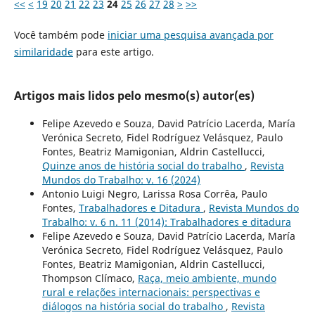
<<
<
19
20
21
22
23
24
25
26
27
28
>
>>
Você também pode
iniciar uma pesquisa avançada por
similaridade
para este artigo.
Artigos mais lidos pelo mesmo(s) autor(es)
Felipe Azevedo e Souza, David Patrício Lacerda, María
Verónica Secreto, Fidel Rodríguez Velásquez, Paulo
Fontes, Beatriz Mamigonian, Aldrin Castellucci,
Quinze anos de história social do trabalho
,
Revista
Mundos do Trabalho: v. 16 (2024)
Antonio Luigi Negro, Larissa Rosa Corrêa, Paulo
Fontes,
Trabalhadores e Ditadura
,
Revista Mundos do
Trabalho: v. 6 n. 11 (2014): Trabalhadores e ditadura
Felipe Azevedo e Souza, David Patrício Lacerda, María
Verónica Secreto, Fidel Rodríguez Velásquez, Paulo
Fontes, Beatriz Mamigonian, Aldrin Castellucci,
Thompson Clímaco,
Raça, meio ambiente, mundo
rural e relações internacionais: perspectivas e
diálogos na história social do trabalho
,
Revista