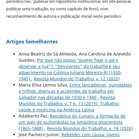
periódico (ex.: publicar em repositório institucional, em site pessoal,
publicar uma tradução, ou como capítulo de livro), com
reconhecimento de autoria e publicação inicial neste periódico.
Artigos Semelhantes
Anna Beatriz de Sá Almeida, Ana Carolina de Azevedo
Guedes,
Por que não posso “querer fixar o sol e
observar a lua”?: “Desviantes” do trabalho e seu
adoecimento na Colônia Juliano Moreira-RJ (1930-
1945)
,
Revista Mundos do Trabalho: v. 12 (2020)
Maria Elisa Lemos Silva,
Entre lançadeiras, guindastes
e trilhos: doenças e acidentes de trabalho em
Salvador nas décadas de 1930 e 1940
,
Revista
Mundos do Trabalho: v. 7 n. 13 (2015): Trabalho,
saúde e medicina na América Latina
Adalberto Paz,
República do Cunani: a formação de
um país de quilombolas na Amazônia oitocentista
(1865-1888)
,
Revista Mundos do Trabalho: v. 18 (2026)
José Pacheco Junior,
Rebeldes com causa: jovens