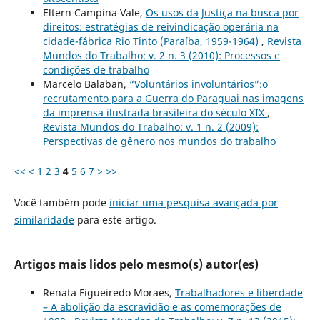
Eltern Campina Vale,
Os usos da Justiça na busca por
direitos: estratégias de reivindicação operária na
cidade-fábrica Rio Tinto (Paraíba, 1959-1964)
,
Revista
Mundos do Trabalho: v. 2 n. 3 (2010): Processos e
condições de trabalho
Marcelo Balaban,
“Voluntários involuntários”:o
recrutamento para a Guerra do Paraguai nas imagens
da imprensa ilustrada brasileira do século XIX
,
Revista Mundos do Trabalho: v. 1 n. 2 (2009):
Perspectivas de gênero nos mundos do trabalho
<<
<
1
2
3
4
5
6
7
>
>>
Você também pode
iniciar uma pesquisa avançada por
similaridade
para este artigo.
Artigos mais lidos pelo mesmo(s) autor(es)
Renata Figueiredo Moraes,
Trabalhadores e liberdade
– A abolição da escravidão e as comemorações de