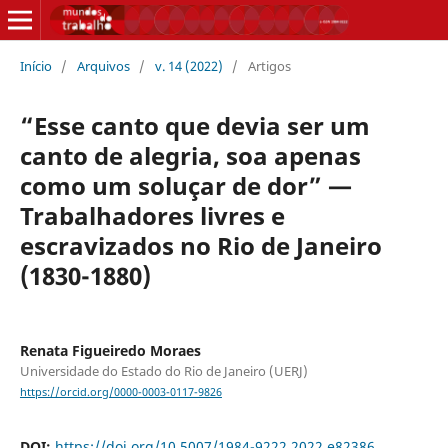
Início
/
Arquivos
/
v. 14 (2022)
/
Artigos
“Esse canto que devia ser um
canto de alegria, soa apenas
como um soluçar de dor” —
Trabalhadores livres e
escravizados no Rio de Janeiro
(1830-1880)
Renata Figueiredo Moraes
Universidade do Estado do Rio de Janeiro (UERJ)
https://orcid.org/0000-0003-0117-9826
DOI:
https://doi.org/10.5007/1984-9222.2022.e82386