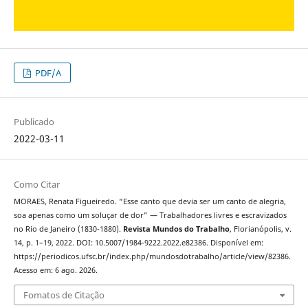
PDF/A
Publicado
2022-03-11
Como Citar
MORAES, Renata Figueiredo. “Esse canto que devia ser um canto de alegria,
soa apenas como um soluçar de dor” — Trabalhadores livres e escravizados
no Rio de Janeiro (1830-1880).
Revista Mundos do Trabalho
, Florianópolis, v.
14, p. 1–19, 2022. DOI: 10.5007/1984-9222.2022.e82386. Disponível em:
https://periodicos.ufsc.br/index.php/mundosdotrabalho/article/view/82386.
Acesso em: 6 ago. 2026.
Fomatos de Citação