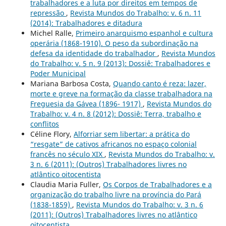
trabalhadores e a luta por direitos em tempos de
repressão
,
Revista Mundos do Trabalho: v. 6 n. 11
(2014): Trabalhadores e ditadura
Michel Ralle,
Primeiro anarquismo espanhol e cultura
operária (1868-1910). O peso da subordinação na
defesa da identidade do trabalhador
,
Revista Mundos
do Trabalho: v. 5 n. 9 (2013): Dossiê: Trabalhadores e
Poder Municipal
Mariana Barbosa Costa,
Quando canto é reza: lazer,
morte e greve na formação da classe trabalhadora na
Freguesia da Gávea (1896- 1917)
,
Revista Mundos do
Trabalho: v. 4 n. 8 (2012): Dossiê: Terra, trabalho e
conflitos
Céline Flory,
Alforriar sem libertar: a prática do
“resgate” de cativos africanos no espaço colonial
francês no século XIX
,
Revista Mundos do Trabalho: v.
3 n. 6 (2011): (Outros) Trabalhadores livres no
atlântico oitocentista
Claudia Maria Fuller,
Os Corpos de Trabalhadores e a
organização do trabalho livre na província do Pará
(1838-1859)
,
Revista Mundos do Trabalho: v. 3 n. 6
(2011): (Outros) Trabalhadores livres no atlântico
oitocentista