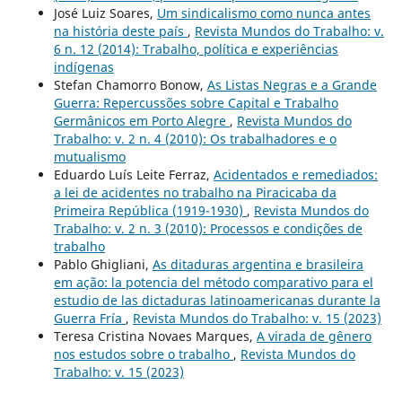
José Luiz Soares,
Um sindicalismo como nunca antes
na história deste país
,
Revista Mundos do Trabalho: v.
6 n. 12 (2014): Trabalho, política e experiências
indígenas
Stefan Chamorro Bonow,
As Listas Negras e a Grande
Guerra: Repercussões sobre Capital e Trabalho
Germânicos em Porto Alegre
,
Revista Mundos do
Trabalho: v. 2 n. 4 (2010): Os trabalhadores e o
mutualismo
Eduardo Luís Leite Ferraz,
Acidentados e remediados:
a lei de acidentes no trabalho na Piracicaba da
Primeira República (1919-1930)
,
Revista Mundos do
Trabalho: v. 2 n. 3 (2010): Processos e condições de
trabalho
Pablo Ghigliani,
As ditaduras argentina e brasileira
em ação: la potencia del método comparativo para el
estudio de las dictaduras latinoamericanas durante la
Guerra Fría
,
Revista Mundos do Trabalho: v. 15 (2023)
Teresa Cristina Novaes Marques,
A virada de gênero
nos estudos sobre o trabalho
,
Revista Mundos do
Trabalho: v. 15 (2023)