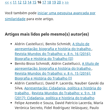
<<
<
11
12
13
14
15
16
17
18
19
20
>
>>
Você também pode
iniciar uma pesquisa avançada por
similaridade
para este artigo.
Artigos mais lidos pelo mesmo(s) autor(es)
Aldrin Castellucci, Benito Schmidt,
A título de
apresentação: biografia e história do trabalho
,
Revista Mundos do Trabalho: v. 8 n. 16 (2016):
Biografia e História do Trabalho (II)
Benito Bisso Schmidt, Aldrin Castellucci,
A título de
apresentação: biografia e história do trabalho
,
Revista Mundos do Trabalho: v. 8 n. 15 (2016):
Biografia e História do Trabalho (I)
Aldrin Castellucci, David P. Lacerda, Nauber Gavski da
Silva,
Apresentação: Cidadania, política e história do
trabalho
,
Revista Mundos do Trabalho: v. 9 n. 18
(2017): Cidadania, política e história do trabalho
Felipe Azevedo e Souza, David Patrício Lacerda, María
Verónica Secreto, Fidel Rodríguez Velásquez, Paulo