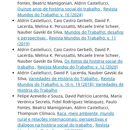
Fontes, Beatriz Mamigonian, Aldrin Castellucci,
Quinze anos de história social do trabalho
,
Revista
Mundos do Trabalho: v. 16 (2024)
Aldrin Castellucci, Caio Castro Gerbelli, David P.
Lacerda, Melina K. Perussatto, Micaele Irene Scheer,
Nauber Gavski da Silva,
Mundos do Trabalho: desafios
e perspectivas
,
Revista Mundos do Trabalho: v. 11
(2019)
Aldrin Castellucci, Caio Castro Gerbelli, David P.
Lacerda, Melina K. Perussatto, Micaele Irene Scheer,
Nauber Gavski da Silva,
Os êxitos da história social do
trabalho
,
Revista Mundos do Trabalho: v. 12 (2020)
Aldrin Castellucci, David P. Lacerda, Nauber Gavski da
Silva,
Variedades de História do Trabalho
,
Revista
Mundos do Trabalho: v. 10 n. 19 (2018): Variedades de
História do Trabalho
Felipe Azevedo e Souza, David Patrício Lacerda, María
Verónica Secreto, Fidel Rodríguez Velásquez, Paulo
Fontes, Beatriz Mamigonian, Aldrin Castellucci,
Thompson Clímaco,
Raça, meio ambiente, mundo
rural e relações internacionais: perspectivas e
diálogos na história social do trabalho
,
Revista