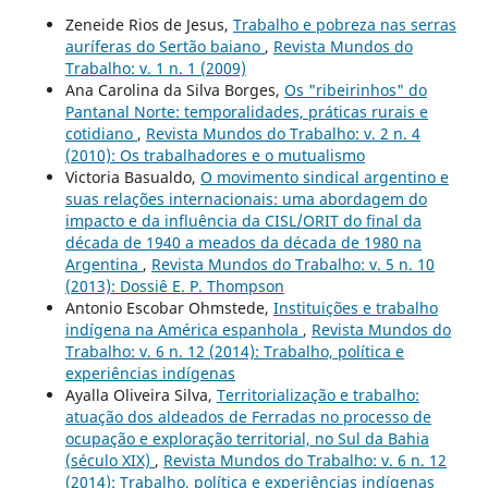
Zeneide Rios de Jesus,
Trabalho e pobreza nas serras
auríferas do Sertão baiano
,
Revista Mundos do
Trabalho: v. 1 n. 1 (2009)
Ana Carolina da Silva Borges,
Os "ribeirinhos" do
Pantanal Norte: temporalidades, práticas rurais e
cotidiano
,
Revista Mundos do Trabalho: v. 2 n. 4
(2010): Os trabalhadores e o mutualismo
Victoria Basualdo,
O movimento sindical argentino e
suas relações internacionais: uma abordagem do
impacto e da influência da CISL/ORIT do final da
década de 1940 a meados da década de 1980 na
Argentina
,
Revista Mundos do Trabalho: v. 5 n. 10
(2013): Dossiê E. P. Thompson
Antonio Escobar Ohmstede,
Instituições e trabalho
indígena na América espanhola
,
Revista Mundos do
Trabalho: v. 6 n. 12 (2014): Trabalho, política e
experiências indígenas
Ayalla Oliveira Silva,
Territorialização e trabalho:
atuação dos aldeados de Ferradas no processo de
ocupação e exploração territorial, no Sul da Bahia
(século XIX)
,
Revista Mundos do Trabalho: v. 6 n. 12
(2014): Trabalho, política e experiências indígenas