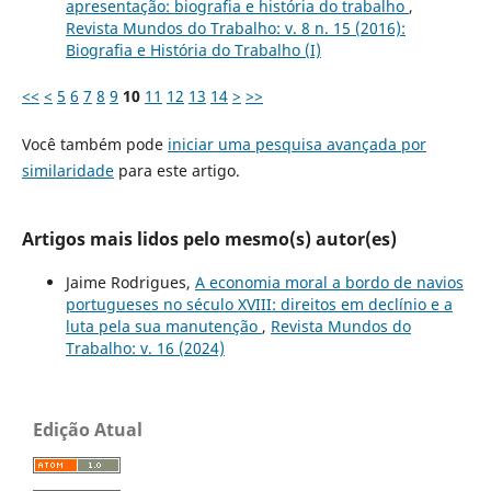
apresentação: biografia e história do trabalho
,
Revista Mundos do Trabalho: v. 8 n. 15 (2016):
Biografia e História do Trabalho (I)
<<
<
5
6
7
8
9
10
11
12
13
14
>
>>
Você também pode
iniciar uma pesquisa avançada por
similaridade
para este artigo.
Artigos mais lidos pelo mesmo(s) autor(es)
Jaime Rodrigues,
A economia moral a bordo de navios
portugueses no século XVIII: direitos em declínio e a
luta pela sua manutenção
,
Revista Mundos do
Trabalho: v. 16 (2024)
Edição Atual