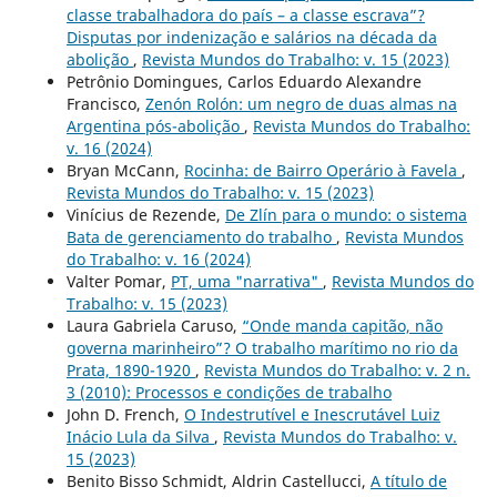
classe trabalhadora do país – a classe escrava”?
Disputas por indenização e salários na década da
abolição
,
Revista Mundos do Trabalho: v. 15 (2023)
Petrônio Domingues, Carlos Eduardo Alexandre
Francisco,
Zenón Rolón: um negro de duas almas na
Argentina pós-abolição
,
Revista Mundos do Trabalho:
v. 16 (2024)
Bryan McCann,
Rocinha: de Bairro Operário à Favela
,
Revista Mundos do Trabalho: v. 15 (2023)
Vinícius de Rezende,
De Zlín para o mundo: o sistema
Bata de gerenciamento do trabalho
,
Revista Mundos
do Trabalho: v. 16 (2024)
Valter Pomar,
PT, uma "narrativa"
,
Revista Mundos do
Trabalho: v. 15 (2023)
Laura Gabriela Caruso,
“Onde manda capitão, não
governa marinheiro”? O trabalho marítimo no rio da
Prata, 1890-1920
,
Revista Mundos do Trabalho: v. 2 n.
3 (2010): Processos e condições de trabalho
John D. French,
O Indestrutível e Inescrutável Luiz
Inácio Lula da Silva
,
Revista Mundos do Trabalho: v.
15 (2023)
Benito Bisso Schmidt, Aldrin Castellucci,
A título de