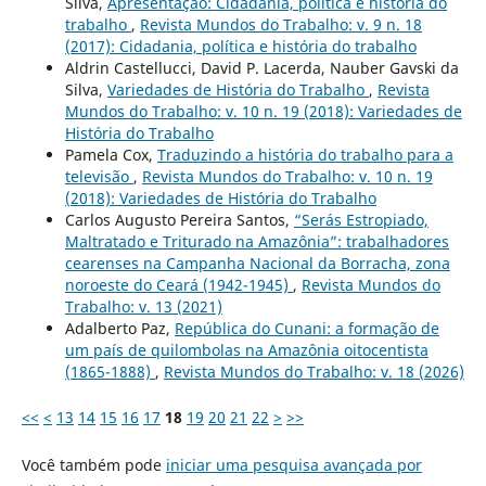
Silva,
Apresentação: Cidadania, política e história do
trabalho
,
Revista Mundos do Trabalho: v. 9 n. 18
(2017): Cidadania, política e história do trabalho
Aldrin Castellucci, David P. Lacerda, Nauber Gavski da
Silva,
Variedades de História do Trabalho
,
Revista
Mundos do Trabalho: v. 10 n. 19 (2018): Variedades de
História do Trabalho
Pamela Cox,
Traduzindo a história do trabalho para a
televisão
,
Revista Mundos do Trabalho: v. 10 n. 19
(2018): Variedades de História do Trabalho
Carlos Augusto Pereira Santos,
“Serás Estropiado,
Maltratado e Triturado na Amazônia”: trabalhadores
cearenses na Campanha Nacional da Borracha, zona
noroeste do Ceará (1942-1945)
,
Revista Mundos do
Trabalho: v. 13 (2021)
Adalberto Paz,
República do Cunani: a formação de
um país de quilombolas na Amazônia oitocentista
(1865-1888)
,
Revista Mundos do Trabalho: v. 18 (2026)
<<
<
13
14
15
16
17
18
19
20
21
22
>
>>
Você também pode
iniciar uma pesquisa avançada por