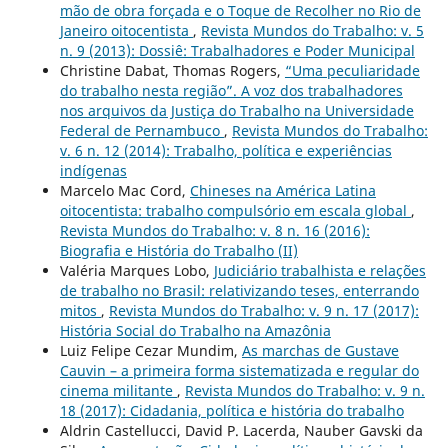
mão de obra forçada e o Toque de Recolher no Rio de
Janeiro oitocentista
,
Revista Mundos do Trabalho: v. 5
n. 9 (2013): Dossiê: Trabalhadores e Poder Municipal
Christine Dabat, Thomas Rogers,
“Uma peculiaridade
do trabalho nesta região”. A voz dos trabalhadores
nos arquivos da Justiça do Trabalho na Universidade
Federal de Pernambuco
,
Revista Mundos do Trabalho:
v. 6 n. 12 (2014): Trabalho, política e experiências
indígenas
Marcelo Mac Cord,
Chineses na América Latina
oitocentista: trabalho compulsório em escala global
,
Revista Mundos do Trabalho: v. 8 n. 16 (2016):
Biografia e História do Trabalho (II)
Valéria Marques Lobo,
Judiciário trabalhista e relações
de trabalho no Brasil: relativizando teses, enterrando
mitos
,
Revista Mundos do Trabalho: v. 9 n. 17 (2017):
História Social do Trabalho na Amazônia
Luiz Felipe Cezar Mundim,
As marchas de Gustave
Cauvin – a primeira forma sistematizada e regular do
cinema militante
,
Revista Mundos do Trabalho: v. 9 n.
18 (2017): Cidadania, política e história do trabalho
Aldrin Castellucci, David P. Lacerda, Nauber Gavski da