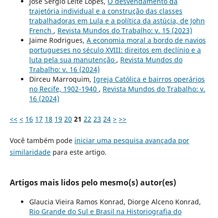
José Sergio Leite Lopes,
O desvendamento da
trajetória individual e a construção das classes
trabalhadoras em Lula e a política da astúcia, de John
French
,
Revista Mundos do Trabalho: v. 15 (2023)
Jaime Rodrigues,
A economia moral a bordo de navios
portugueses no século XVIII: direitos em declínio e a
luta pela sua manutenção
,
Revista Mundos do
Trabalho: v. 16 (2024)
Dirceu Marroquim,
Igreja Católica e bairros operários
no Recife, 1902-1940
,
Revista Mundos do Trabalho: v.
16 (2024)
<<
<
16
17
18
19
20
21
22
23
24
>
>>
Você também pode
iniciar uma pesquisa avançada por
similaridade
para este artigo.
Artigos mais lidos pelo mesmo(s) autor(es)
Glaucia Vieira Ramos Konrad, Diorge Alceno Konrad,
Rio Grande do Sul e Brasil na Historiografia do