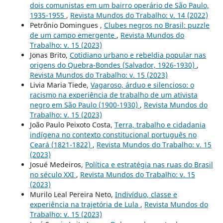
dois comunistas em um bairro operário de São Paulo,
1935-1955
,
Revista Mundos do Trabalho: v. 14 (2022)
Petrônio Domingues ,
Clubes negros no Brasil: puzzle
de um campo emergente
,
Revista Mundos do
Trabalho: v. 15 (2023)
Jonas Brito,
Cotidiano urbano e rebeldia popular nas
origens do Quebra-Bondes (Salvador, 1926-1930)
,
Revista Mundos do Trabalho: v. 15 (2023)
Livia Maria Tiede,
Vagaroso, árduo e silencioso: o
racismo na experiência de trabalho de um ativista
negro em São Paulo (1900-1930)
,
Revista Mundos do
Trabalho: v. 15 (2023)
João Paulo Peixoto Costa,
Terra, trabalho e cidadania
indígena no contexto constitucional português no
Ceará (1821-1822)
,
Revista Mundos do Trabalho: v. 15
(2023)
Josué Medeiros,
Política e estratégia nas ruas do Brasil
no século XXI
,
Revista Mundos do Trabalho: v. 15
(2023)
Murilo Leal Pereira Neto,
Indivíduo, classe e
experiência na trajetória de Lula
,
Revista Mundos do
Trabalho: v. 15 (2023)