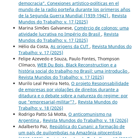
democracia”. Conexiones artístico-políticas en el
mundo de la radio porteña durante los primeros años
de la Segunda Guerra Mundial (1939-1942)
,
Revista
Mundos do Trabalho: v. 17 (2025)
Marina Simões Galvanese,
Comércio de colonos: uma
atividade lucrativa no Império do Brasil
,
Revista
Mundos do Trabalho: v. 17 (2025)
Hélio da Costa,
As origens da CUT
,
Revista Mundos do
Trabalho: v. 17 (2025)
Felipe Azevedo e Souza, Paulo Fontes, Thompson
Clímaco,
WEB Du Bois, Black Reconstruction e a
história social do trabalho no Brasil: uma introdução
,
Revista Mundos do Trabalho: v. 17 (2025)
Murilo Leal Pereira Neto,
O projeto Responsabilidade
de empresas por violações de direitos durante a
ditadura e o debate sobre a natureza do regime: por
que “empresarial-militar”?
,
Revista Mundos do
Trabalho: v. 18 (2026)
Rodrigo Patto Sá Motta,
O anticomunismo na
Argentina
,
Revista Mundos do Trabalho: v. 18 (2026)
Adalberto Paz,
República do Cunani: a formação de
um país de quilombolas na Amazônia oitocentista