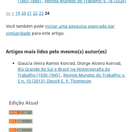
(1865-1888)
,
Revista Mundos do Trabalho: v. 18 (2026)
<<
<
19
20
21
22
23
24
Você também pode
iniciar uma pesquisa avançada por
similaridade
para este artigo.
Artigos mais lidos pelo mesmo(s) autor(es)
Glaucia Vieira Ramos Konrad, Diorge Alceno Konrad,
Rio Grande do Sul e Brasil na Historiografia do
Trabalho (1930-1945)
,
Revista Mundos do Trabalho: v.
5 n. 10 (2013): Dossiê E. P. Thompson
Edição Atual