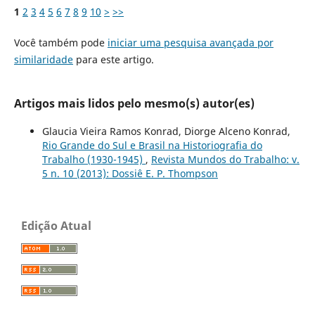
1
2
3
4
5
6
7
8
9
10
>
>>
Você também pode
iniciar uma pesquisa avançada por
similaridade
para este artigo.
Artigos mais lidos pelo mesmo(s) autor(es)
Glaucia Vieira Ramos Konrad, Diorge Alceno Konrad,
Rio Grande do Sul e Brasil na Historiografia do
Trabalho (1930-1945)
,
Revista Mundos do Trabalho: v.
5 n. 10 (2013): Dossiê E. P. Thompson
Edição Atual