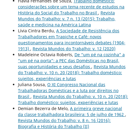
Flavia Fernandes de Souza,
Trabalho doméstico:
considerações sobre um tema recente de estudos na
História do Social do Trabalho no Brasil
,
Revista
Mundos do Trabalho: v. 7 n. 13 (2015): Trabalho,
saúde e medicina na América Latina
Lívia Cintra Berdu,
A Sociedade de Resistência dos
Trabalhadores em Trapiche e Café: novos
questionamentos para incontornáveis debates (1904-
1913)
,
Revista Mundos do Trabalho: v. 12 (2020)
Madeleine Octavia Roberts,
De “um pé na cozinha” a
“um pé na porta”: a PEC das Domésticas no Brasil,
suas oportunidades e seus desafios
,
Revista Mundos
do Trabalho: v. 10 n. 20 (2018): Trabalho doméstico:
sujeitos, experiências e lutas
Juliana Sousa,
O XI Congresso Nacional das
Trabalhadoras Domésticas e a luta por direitos no
Brasil
,
Revista Mundos do Trabalho: v. 10 n. 20 (2018):
Trabalho doméstico: sujeitos, experiências e lutas
Demian Bezerra de Melo,
A primeira greve nacional
da classe trabalhadora brasileira: 5 de julho de 1962
,
Revista Mundos do Trabalho: v. 8 n. 16 (2016):
Biografia e História do Trabalho (II)