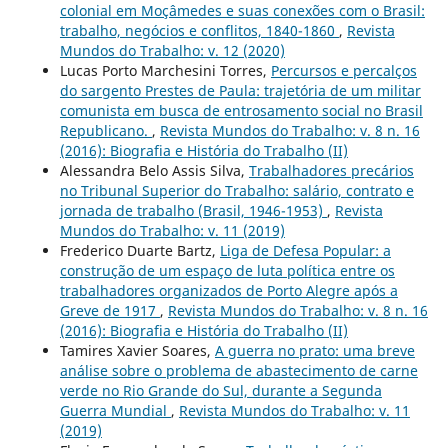
colonial em Moçâmedes e suas conexões com o Brasil:
trabalho, negócios e conflitos, 1840-1860
,
Revista
Mundos do Trabalho: v. 12 (2020)
Lucas Porto Marchesini Torres,
Percursos e percalços
do sargento Prestes de Paula: trajetória de um militar
comunista em busca de entrosamento social no Brasil
Republicano.
,
Revista Mundos do Trabalho: v. 8 n. 16
(2016): Biografia e História do Trabalho (II)
Alessandra Belo Assis Silva,
Trabalhadores precários
no Tribunal Superior do Trabalho: salário, contrato e
jornada de trabalho (Brasil, 1946-1953)
,
Revista
Mundos do Trabalho: v. 11 (2019)
Frederico Duarte Bartz,
Liga de Defesa Popular: a
construção de um espaço de luta política entre os
trabalhadores organizados de Porto Alegre após a
Greve de 1917
,
Revista Mundos do Trabalho: v. 8 n. 16
(2016): Biografia e História do Trabalho (II)
Tamires Xavier Soares,
A guerra no prato: uma breve
análise sobre o problema de abastecimento de carne
verde no Rio Grande do Sul, durante a Segunda
Guerra Mundial
,
Revista Mundos do Trabalho: v. 11
(2019)