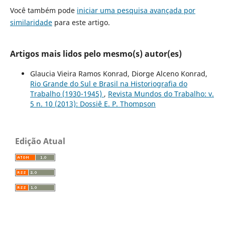
Você também pode
iniciar uma pesquisa avançada por
similaridade
para este artigo.
Artigos mais lidos pelo mesmo(s) autor(es)
Glaucia Vieira Ramos Konrad, Diorge Alceno Konrad,
Rio Grande do Sul e Brasil na Historiografia do
Trabalho (1930-1945)
,
Revista Mundos do Trabalho: v.
5 n. 10 (2013): Dossiê E. P. Thompson
Edição Atual