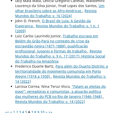
Iacy Maia Mata, Letícia Gregorio Canelas, Waldomiro
Lourenço da Silva Júnior, Ynaê Lopes dos Santos,
Um
olhar brasileiro sobre as Afro-Américas
,
Revista
Mundos do Trabalho: v. 16 (2024)
John D. French,
O Brasil de Lula: A Gestão da
Esperança
,
Revista Mundos do Trabalho: v. 1 n. 1
(2009)
Luiz Carlos Laurindo Junior,
Trabalho escravo em
Belém do Grão-Pará no contexto de crise da
escravidão negra (1871-1888): qualificação
profissional, lugares e formas de trabalho
,
Revista
Mundos do Trabalho: v. 9 n. 17 (2017): História Social
do Trabalho na Amazônia
Frederico Duarte Bartz,
Para além do Quarto Distrito: a
territorialidade do movimento comunista em Porto
Alegre (1918 a 1930)
,
Revista Mundos do Trabalho: v.
14 (2022)
Larissa Correa, Nina Teruz Visco,
“Falam as eleitas do
povo”: vereadoras e comunistas, a atuação política
das mulheres do PCB no Rio de Janeiro (1946-1948)
,
Revista Mundos do Trabalho: v. 14 (2022)
<<
<
1
2
3
4
5
6
7
8
9
10
>
>>