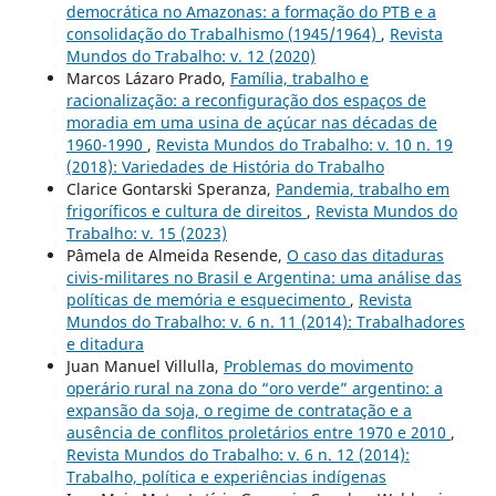
democrática no Amazonas: a formação do PTB e a
consolidação do Trabalhismo (1945/1964)
,
Revista
Mundos do Trabalho: v. 12 (2020)
Marcos Lázaro Prado,
Família, trabalho e
racionalização: a reconfiguração dos espaços de
moradia em uma usina de açúcar nas décadas de
1960-1990
,
Revista Mundos do Trabalho: v. 10 n. 19
(2018): Variedades de História do Trabalho
Clarice Gontarski Speranza,
Pandemia, trabalho em
frigoríficos e cultura de direitos
,
Revista Mundos do
Trabalho: v. 15 (2023)
Pâmela de Almeida Resende,
O caso das ditaduras
civis-militares no Brasil e Argentina: uma análise das
políticas de memória e esquecimento
,
Revista
Mundos do Trabalho: v. 6 n. 11 (2014): Trabalhadores
e ditadura
Juan Manuel Villulla,
Problemas do movimento
operário rural na zona do “oro verde” argentino: a
expansão da soja, o regime de contratação e a
ausência de conflitos proletários entre 1970 e 2010
,
Revista Mundos do Trabalho: v. 6 n. 12 (2014):
Trabalho, política e experiências indígenas