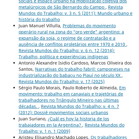
sociais e espaço urbano na mobilização coletiva dos
metalúrgicos de São Bernardo do Campo
,
Revista
Mundos do Trabalho: v. 3 n. 5 (2011): Mundo urbano e
história do trabalho
Juan Manuel Villulla,
Problemas do movimento
operário rural na zona do “oro verde” argentino: a
expansão da soja, o regime de contratação e a
ausência de conflitos proletários entre 1970 e 2010
,
Revista Mundos do Trabalho: v. 6 n. 12 (2014):
Trabalho, política e experiências indígenas
Antonio Alexandre Isidio Cardoso, Marcos Oliveira dos
Santos,
Narrativas do trabalho fabril: camponeses na
industrialização do babaçu no Piauí no século XX
,
Revista Mundos do Trabalho: v. 17 (2025)
Sérgio Paulo Morais, Paulo Roberto de Almeida,
Em
movimento: trabalho em canaviais e trajetórias de
trabalhadores no Triângulo Mineiro nas últimas
décadas.
,
Revista Mundos do Trabalho: v. 4 n. 7
(2012): Dossiê movimentos sociais urbanos
Juan Suriano,
¿Cuál es hoy la historia de los
trabajadores en la Argentina?
,
Revista Mundos do
Trabalho: v. 1 n. 1 (2009)
Aristeu Elisandro Machado Lopes,
Os trabalhadores