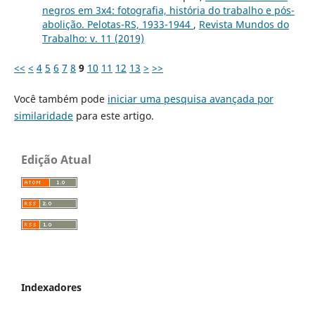
negros em 3x4: fotografia, história do trabalho e pós-
abolição. Pelotas-RS, 1933-1944
,
Revista Mundos do
Trabalho: v. 11 (2019)
<<
<
4
5
6
7
8
9
10
11
12
13
>
>>
Você também pode
iniciar uma pesquisa avançada por
similaridade
para este artigo.
Edição Atual
Indexadores