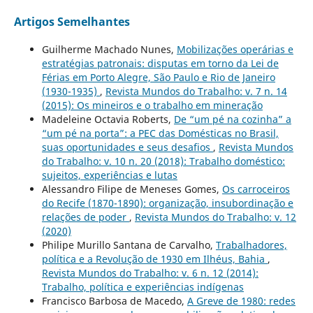
Artigos Semelhantes
Guilherme Machado Nunes,
Mobilizações operárias e
estratégias patronais: disputas em torno da Lei de
Férias em Porto Alegre, São Paulo e Rio de Janeiro
(1930-1935)
,
Revista Mundos do Trabalho: v. 7 n. 14
(2015): Os mineiros e o trabalho em mineração
Madeleine Octavia Roberts,
De “um pé na cozinha” a
“um pé na porta”: a PEC das Domésticas no Brasil,
suas oportunidades e seus desafios
,
Revista Mundos
do Trabalho: v. 10 n. 20 (2018): Trabalho doméstico:
sujeitos, experiências e lutas
Alessandro Filipe de Meneses Gomes,
Os carroceiros
do Recife (1870-1890): organização, insubordinação e
relações de poder
,
Revista Mundos do Trabalho: v. 12
(2020)
Philipe Murillo Santana de Carvalho,
Trabalhadores,
política e a Revolução de 1930 em Ilhéus, Bahia
,
Revista Mundos do Trabalho: v. 6 n. 12 (2014):
Trabalho, política e experiências indígenas
Francisco Barbosa de Macedo,
A Greve de 1980: redes