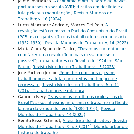
Jaime Rodrigues,
A economia moral a bordo de navios
portugueses no século XVIII: direitos em declínio e a
luta pela sua manutenção
,
Revista Mundos do
Trabalho: v. 16 (2024)
Lucas Alexandre Andreto, Marcos Del Roio,
A
revolução está na mesa: o Partido Comunista do Brasil
(PCB) e a organização dos trabalhadores em hotelaria
(1922-1930)
,
Revista Mundos do Trabalho: v. 14 (2022)
Maria Clara Spada de Castro,
“Devemos contentar-nos
com fazer uma revolução o mais nossa que seja
possível”: trabalhadores na Revolta de 1924 em São
Paulo
,
Revista Mundos do Trabalho: v. 15 (2023)
José Pacheco Junior,
Rebeldes com causa: jovens
trabalhadores e a luta por direitos em tempos de
repressão
,
Revista Mundos do Trabalho: v. 6 n. 11
(2014): Trabalhadores e ditadura
Gabriela Nery,
“Nós somos os últimos proletários do
Brasil!”: associativismo, imprensa e trabalho no Rio de
Janeiro da virada do século (1880-1910)
,
Revista
Mundos do Trabalho: v. 14 (2022)
Benito Bisso Schmidt,
A tessitura dos direitos
,
Revista
Mundos do Trabalho: v. 3 n. 5 (2011): Mundo urbano e
história do trabalho