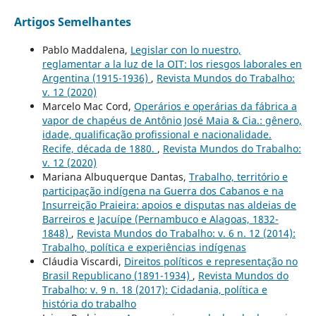
Artigos Semelhantes
Pablo Maddalena,
Legislar con lo nuestro,
reglamentar a la luz de la OIT: los riesgos laborales en
Argentina (1915-1936)
,
Revista Mundos do Trabalho:
v. 12 (2020)
Marcelo Mac Cord,
Operários e operárias da fábrica a
vapor de chapéus de Antônio José Maia & Cia.: gênero,
idade, qualificação profissional e nacionalidade.
Recife, década de 1880.
,
Revista Mundos do Trabalho:
v. 12 (2020)
Mariana Albuquerque Dantas,
Trabalho, território e
participação indígena na Guerra dos Cabanos e na
Insurreição Praieira: apoios e disputas nas aldeias de
Barreiros e Jacuípe (Pernambuco e Alagoas, 1832-
1848)
,
Revista Mundos do Trabalho: v. 6 n. 12 (2014):
Trabalho, política e experiências indígenas
Cláudia Viscardi,
Direitos políticos e representação no
Brasil Republicano (1891-1934)
,
Revista Mundos do
Trabalho: v. 9 n. 18 (2017): Cidadania, política e
história do trabalho