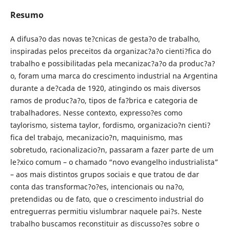
Resumo
A difusa?o das novas te?cnicas de gesta?o de trabalho,
inspiradas pelos preceitos da organizac?a?o cienti?fica do
trabalho e possibilitadas pela mecanizac?a?o da produc?a?
o, foram uma marca do crescimento industrial na Argentina
durante a de?cada de 1920, atingindo os mais diversos
ramos de produc?a?o, tipos de fa?brica e categoria de
trabalhadores. Nesse contexto, expresso?es como
taylorismo, sistema taylor, fordismo, organizacio?n cienti?
fica del trabajo, mecanizacio?n, maquinismo, mas
sobretudo, racionalizacio?n, passaram a fazer parte de um
le?xico comum – o chamado “novo evangelho industrialista”
– aos mais distintos grupos sociais e que tratou de dar
conta das transformac?o?es, intencionais ou na?o,
pretendidas ou de fato, que o crescimento industrial do
entreguerras permitiu vislumbrar naquele pai?s. Neste
trabalho buscamos reconstituir as discusso?es sobre o