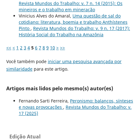
Revista Mundos do Trabalho: v. 7 n. 14 (2015): Os
mineiros e o trabalho em mineração
Vinicius Alves do Amaral,
Uma questão de sal do
cotidiano: literatura, boemia e trabalho Anthístenes
Pinto
,
Revista Mundos do Trabalho: v. 9 n. 17 (2017):
História Social do Trabalho na Amazônia
<<
<
1
2
3
4
5
6
7
8
9
10
>
>>
Você também pode
iniciar uma pesquisa avançada por
similaridade
para este artigo.
Artigos mais lidos pelo mesmo(s) autor(es)
Fernando Sarti Ferreira,
Peronismo: balanços, sínteses
e novas provocações
,
Revista Mundos do Trabalho: v.
17 (2025)
Edição Atual