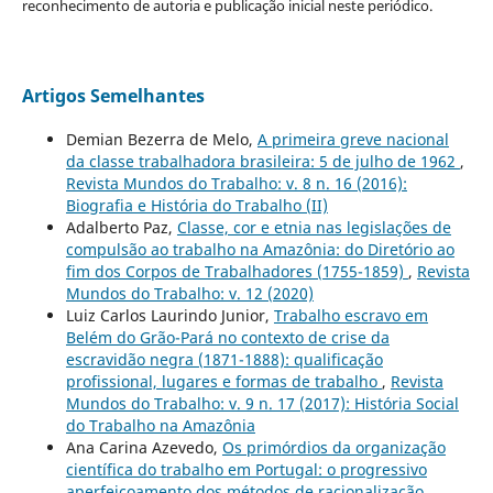
reconhecimento de autoria e publicação inicial neste periódico.
Artigos Semelhantes
Demian Bezerra de Melo,
A primeira greve nacional
da classe trabalhadora brasileira: 5 de julho de 1962
,
Revista Mundos do Trabalho: v. 8 n. 16 (2016):
Biografia e História do Trabalho (II)
Adalberto Paz,
Classe, cor e etnia nas legislações de
compulsão ao trabalho na Amazônia: do Diretório ao
fim dos Corpos de Trabalhadores (1755-1859)
,
Revista
Mundos do Trabalho: v. 12 (2020)
Luiz Carlos Laurindo Junior,
Trabalho escravo em
Belém do Grão-Pará no contexto de crise da
escravidão negra (1871-1888): qualificação
profissional, lugares e formas de trabalho
,
Revista
Mundos do Trabalho: v. 9 n. 17 (2017): História Social
do Trabalho na Amazônia
Ana Carina Azevedo,
Os primórdios da organização
científica do trabalho em Portugal: o progressivo
aperfeiçoamento dos métodos de racionalização