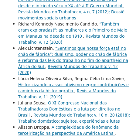
desde o início do século XX até à II Guerra Mundial
,
Revista Mundos do Trabalho: v. 4 n. 7 (2012): Dossiê
movimentos sociais urbanos
Richard Kennedy Nascimento Candido,
“Também
eram exploradas!”: as mulheres e o Primeiro de Maio
em Manaus na década de 1910
,
Revista Mundos do
Trabalho: v. 12 (2020)
Alex Lichtenstein,
“Sentimos que nossa força está no
chão de fábrica”: dualismo, poder do chão de fábrica
e reforma das leis do trabalho no fim do apartheid na
África do Sul
,
Revista Mundos do Trabalho: v. 12
(2020)
Lúcia Helena Oliveira Silva, Regina Célia Lima Xavier,
Historicizando o associativismo negro: contribuições e
caminhos da historiografia
,
Revista Mundos do
Trabalho: v. 11 (2019)
Juliana Sousa,
O XI Congresso Nacional das
Trabalhadoras Domésticas e a luta por direitos no
Brasil
,
Revista Mundos do Trabalho: v. 10 n. 20 (2018):
Trabalho doméstico: sujeitos, experiências e lutas
Alisson Droppa,
A complexidade do fenômeno da
terceirização na perspectiva da América Latina
,