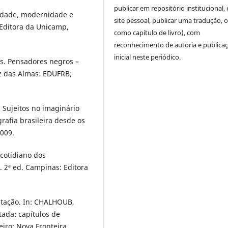
publicar em repositório institucional,
idade, modernidade e
site pessoal, publicar uma tradução, 
 Editora da Unicamp,
como capítulo de livro), com
reconhecimento de autoria e publica
inicial neste periódico.
s. Pensadores negros –
uz das Almas: EDUFRB;
 Sujeitos no imaginário
rafia brasileira desde os
2009.
cotidiano dos
. 2ª ed. Campinas: Editora
tação. In: CHALHOUB,
tada: capítulos de
neiro: Nova Fronteira,