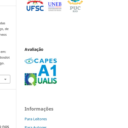
 das
ço, de
âneos
,
Avaliação
 em:
ndosdot
ago.
Informações
Para Leitores
o nos
Para Autores