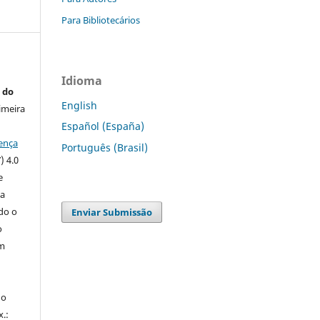
Para Bibliotecários
Idioma
 do
English
imeira
Español (España)
ença
Português (Brasil)
) 4.0
e
 a
ndo o
Enviar Submissão
o
m
do
x.: