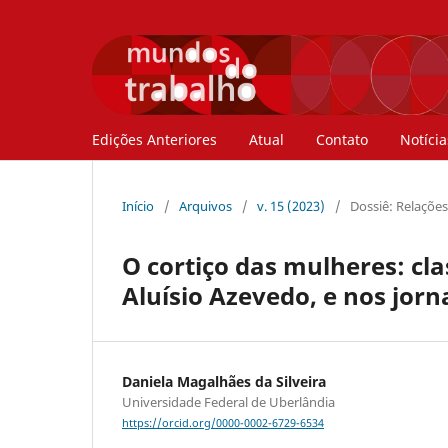
Edições Anteriores
Atual
Contato
Notícia
Início
/
Arquivos
/
v. 15 (2023)
/
Dossiê: Relações
O cortiço das mulheres: cla
Aluísio Azevedo, e nos jor
Daniela Magalhães da Silveira
Universidade Federal de Uberlândia
https://orcid.org/0000-0002-6729-6534