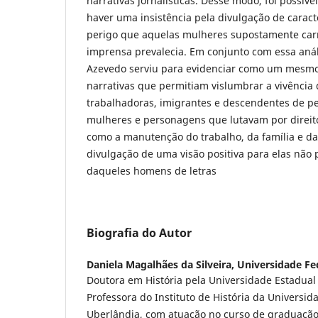
narrativas jornalísticas. Desse modo, foi possív
haver uma insistência pela divulgação de caract
perigo que aquelas mulheres supostamente carr
imprensa prevalecia. Em conjunto com essa anál
Azevedo serviu para evidenciar como um mesmo
narrativas que permitiam vislumbrar a vivência
trabalhadoras, imigrantes e descendentes de p
mulheres e personagens que lutavam por direito
como a manutenção do trabalho, da família e d
divulgação de uma visão positiva para elas não p
daqueles homens de letras
Biografia do Autor
Daniela Magalhães da Silveira,
Universidade Fe
Doutora em História pela Universidade Estadua
Professora do Instituto de História da Universid
Uberlândia, com atuação no curso de graduação