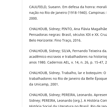
CAULFIELD, Sueann. Em defesa da honra: moral
nação no Rio de Janeiro (1918-1940). Campinas:
2000.
CHALHOUB, Sidney; PINTO, Ana Flávia Magalhãe
Pensadoras negras: Brasil, séculos XIX e XX. Cr
Belo Horizonte: Fino Traço, 2016.
CHALHOUB, Sidney; SILVA, Fernando Teixeira da.
acadêmico escravos e trabalhadores na historiog
anos 1980. Cadernos AEL, v. 14, n. 26, p. 15-47, 
CHALHOUB, Sidney. Trabalho, lar e botequim: O 
trabalhadores no Rio de Janeiro da Belle Époque
da Unicamp, 2001.
CHALHOUB, Sidney; PEREIRA, Leonardo. Apresen
Sidney; PEREIRA, Leonardo (org.). A História Con
História Social da Literatura no Brasil. Rio de Ja