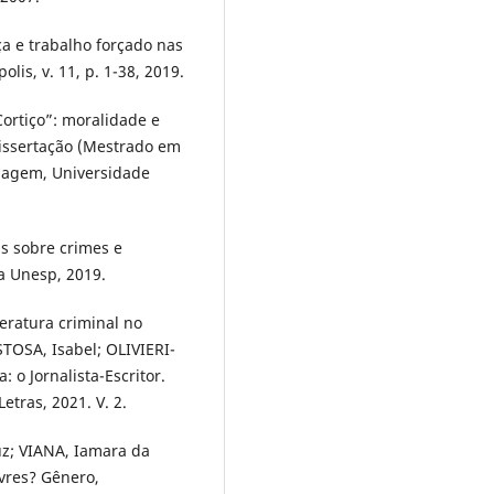
ça e trabalho forçado nas
lis, v. 11, p. 1-38, 2019.
ortiço”: moralidade e
Dissertação (Mestrado em
guagem, Universidade
as sobre crimes e
a Unesp, 2019.
teratura criminal no
STOSA, Isabel; OLIVIERI-
: o Jornalista-Escritor.
etras, 2021. V. 2.
z; VIANA, Iamara da
ivres? Gênero,