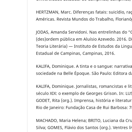
HERTZMAN, Marc. Diferenças fatais: suicídio, ra
Américas. Revista Mundos do Trabalho, Florianópo
JODAS, Amanda Servidoni. Nas entrelinhas do “C
(des)ordem pública em Aluísio Azevedo. 2016. 
Teoria Literária) — Instituto de Estudos da Lin
Estadual de Campinas, Campinas, 2016.
KALIFA, Dominique. A tinta e o sangue: narrativ
sociedade na Belle Époque. São Paulo: Editora d
KALIFA, Dominique. Jornalistas, romancistas e li
século XIX: o exemplo de Georges Grison. In: LU
GODET, Rita (org.). Imprensa, história e literatura
Rio de Janeiro: Fundação Casa de Rui Barbosa: 7L
MACHADO, Maria Helena; BRITO, Luciana da Cru
Silva; GOMES, Flávio dos Santos (org.). Ventres l