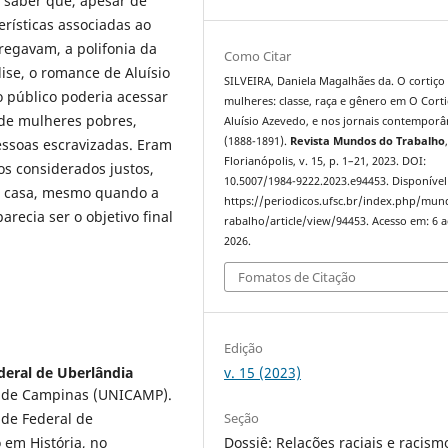
el saber que, apesar de
erísticas associadas ao
egavam, a polifonia da
Como Citar
ise, o romance de Aluísio
SILVEIRA, Daniela Magalhães da. O cortiço
 público poderia acessar
mulheres: classe, raça e gênero em O Corti
 de mulheres pobres,
Aluísio Azevedo, e nos jornais contempor
(1888-1891).
Revista Mundos do Trabalho
essoas escravizadas. Eram
Florianópolis, v. 15, p. 1–21, 2023. DOI:
s considerados justos,
10.5007/1984-9222.2023.e94453. Disponível
a casa, mesmo quando a
https://periodicos.ufsc.br/index.php/mu
arecia ser o objetivo final
rabalho/article/view/94453. Acesso em: 6 
2026.
Fomatos de Citação
Edição
v. 15 (2023)
deral de Uberlândia
l de Campinas (UNICAMP).
Seção
ade Federal de
Dossiê: Relações raciais e racism
 em História, no