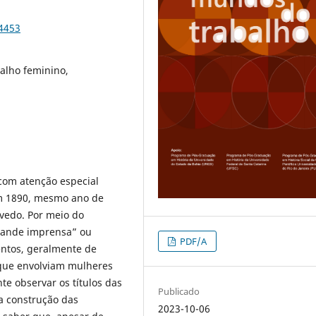
94453
balho feminino,
, com atenção especial
em 1890, mesmo ano de
evedo. Por meio do
grande imprensa” ou
PDF/A
entos, geralmente de
 que envolviam mulheres
nte observar os títulos das
Publicado
a a construção das
2023-10-06