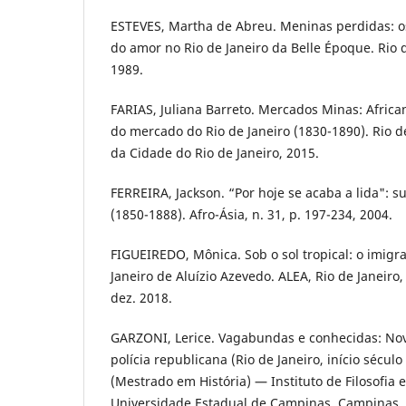
ESTEVES, Martha de Abreu. Meninas perdidas: os
do amor no Rio de Janeiro da Belle Époque. Rio d
1989.
FARIAS, Juliana Barreto. Mercados Minas: Africa
do mercado do Rio de Janeiro (1830-1890). Rio de
da Cidade do Rio de Janeiro, 2015.
FERREIRA, Jackson. “Por hoje se acaba a lida": s
(1850-1888). Afro-Ásia, n. 31, p. 197-234, 2004.
FIGUEIREDO, Mônica. Sob o sol tropical: o imigr
Janeiro de Aluízio Azevedo. ALEA, Rio de Janeiro, 
dez. 2018.
GARZONI, Lerice. Vagabundas e conhecidas: Nov
polícia republicana (Rio de Janeiro, início século
(Mestrado em História) — Instituto de Filosofia
Universidade Estadual de Campinas, Campinas, 