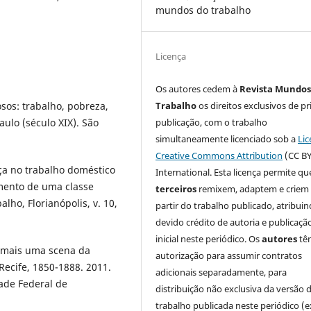
mundos do trabalho
Licença
Os autores cedem à
Revista Mundos
Trabalho
os direitos exclusivos de pr
osos: trabalho, pobreza,
publicação, com o trabalho
ulo (século XIX). São
simultaneamente licenciado sob a
Lic
Creative Commons Attribution
(CC BY
a no trabalho doméstico
International. Esta licença permite qu
imento de uma classe
terceiros
remixem, adaptem e criem
ho, Florianópolis, v. 10,
partir do trabalho publicado, atribui
devido crédito de autoria e publicaçã
inicial neste periódico. Os
autores
tê
 mais uma scena da
autorização para assumir contratos
Recife, 1850-1888. 2011.
adicionais separadamente, para
ade Federal de
distribuição não exclusiva da versão 
trabalho publicada neste periódico (e