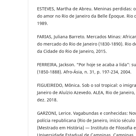
ESTEVES, Martha de Abreu. Meninas perdidas: os
do amor no Rio de Janeiro da Belle Époque. Rio d
1989.
FARIAS, Juliana Barreto. Mercados Minas: Africa
do mercado do Rio de Janeiro (1830-1890). Rio de
da Cidade do Rio de Janeiro, 2015.
FERREIRA, Jackson. “Por hoje se acaba a lida": s
(1850-1888). Afro-Ásia, n. 31, p. 197-234, 2004.
FIGUEIREDO, Mônica. Sob o sol tropical: o imigr
Janeiro de Aluízio Azevedo. ALEA, Rio de Janeiro, 
dez. 2018.
GARZONI, Lerice. Vagabundas e conhecidas: Nov
polícia republicana (Rio de Janeiro, início século
(Mestrado em História) — Instituto de Filosofia
Universidade Estadual de Campinas, Campinas, 