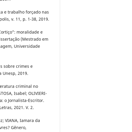
ça e trabalho forçado nas
lis, v. 11, p. 1-38, 2019.
ortiço”: moralidade e
Dissertação (Mestrado em
guagem, Universidade
as sobre crimes e
a Unesp, 2019.
teratura criminal no
STOSA, Isabel; OLIVIERI-
: o Jornalista-Escritor.
etras, 2021. V. 2.
z; VIANA, Iamara da
ivres? Gênero,