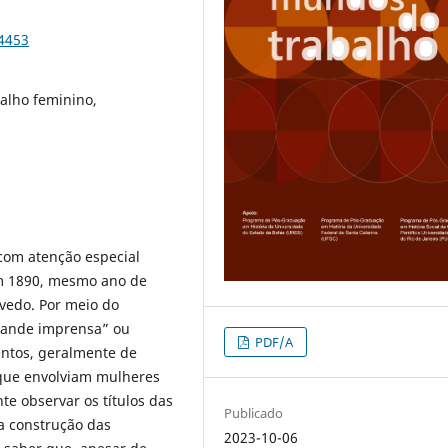
94453
balho feminino,
, com atenção especial
em 1890, mesmo ano de
evedo. Por meio do
grande imprensa” ou
PDF/A
entos, geralmente de
 que envolviam mulheres
nte observar os títulos das
Publicado
a a construção das
2023-10-06