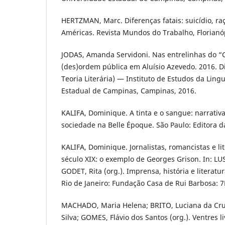
HERTZMAN, Marc. Diferenças fatais: suicídio, ra
Américas. Revista Mundos do Trabalho, Florianópo
JODAS, Amanda Servidoni. Nas entrelinhas do “C
(des)ordem pública em Aluísio Azevedo. 2016. 
Teoria Literária) — Instituto de Estudos da Lin
Estadual de Campinas, Campinas, 2016.
KALIFA, Dominique. A tinta e o sangue: narrativ
sociedade na Belle Époque. São Paulo: Editora d
KALIFA, Dominique. Jornalistas, romancistas e li
século XIX: o exemplo de Georges Grison. In: LU
GODET, Rita (org.). Imprensa, história e literatura
Rio de Janeiro: Fundação Casa de Rui Barbosa: 7L
MACHADO, Maria Helena; BRITO, Luciana da Cru
Silva; GOMES, Flávio dos Santos (org.). Ventres l