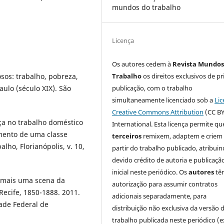
mundos do trabalho
Licença
Os autores cedem à
Revista Mundos
Trabalho
os direitos exclusivos de pr
osos: trabalho, pobreza,
publicação, com o trabalho
ulo (século XIX). São
simultaneamente licenciado sob a
Lic
Creative Commons Attribution
(CC BY
a no trabalho doméstico
International. Esta licença permite qu
imento de uma classe
terceiros
remixem, adaptem e criem
ho, Florianópolis, v. 10,
partir do trabalho publicado, atribui
devido crédito de autoria e publicaçã
inicial neste periódico. Os
autores
tê
 mais uma scena da
autorização para assumir contratos
Recife, 1850-1888. 2011.
adicionais separadamente, para
ade Federal de
distribuição não exclusiva da versão 
trabalho publicada neste periódico (e