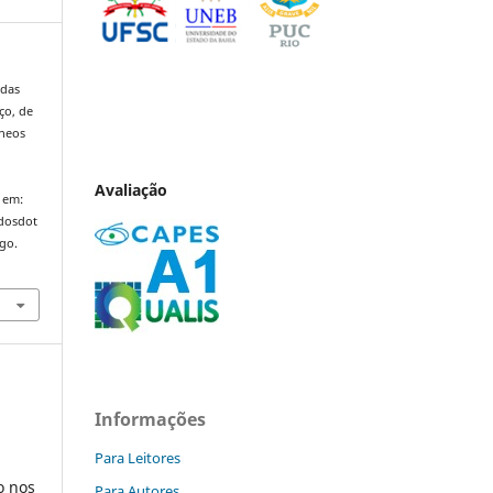
 das
ço, de
âneos
,
Avaliação
 em:
ndosdot
ago.
Informações
Para Leitores
o nos
Para Autores