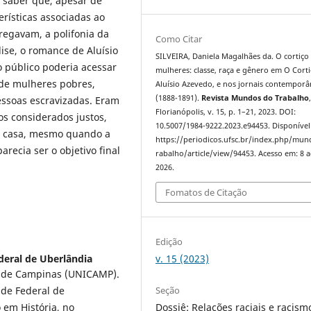
el saber que, apesar de
erísticas associadas ao
egavam, a polifonia da
Como Citar
ise, o romance de Aluísio
SILVEIRA, Daniela Magalhães da. O cortiço
 público poderia acessar
mulheres: classe, raça e gênero em O Corti
 de mulheres pobres,
Aluísio Azevedo, e nos jornais contempor
(1888-1891).
Revista Mundos do Trabalho
essoas escravizadas. Eram
Florianópolis, v. 15, p. 1–21, 2023. DOI:
s considerados justos,
10.5007/1984-9222.2023.e94453. Disponível
a casa, mesmo quando a
https://periodicos.ufsc.br/index.php/mu
arecia ser o objetivo final
rabalho/article/view/94453. Acesso em: 8 
2026.
Fomatos de Citação
Edição
v. 15 (2023)
deral de Uberlândia
l de Campinas (UNICAMP).
Seção
ade Federal de
Dossiê: Relações raciais e racism
 em História, no