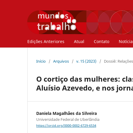
Edições Anteriores
Atual
Contato
Notícia
Início
/
Arquivos
/
v. 15 (2023)
/
Dossiê: Relações
O cortiço das mulheres: cla
Aluísio Azevedo, e nos jor
Daniela Magalhães da Silveira
Universidade Federal de Uberlândia
https://orcid.org/0000-0002-6729-6534