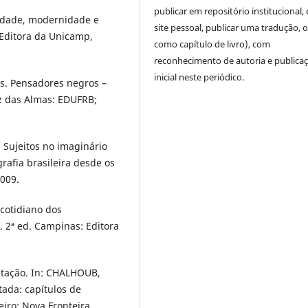
publicar em repositório institucional,
idade, modernidade e
site pessoal, publicar uma tradução, 
 Editora da Unicamp,
como capítulo de livro), com
reconhecimento de autoria e publica
inicial neste periódico.
s. Pensadores negros –
uz das Almas: EDUFRB;
 Sujeitos no imaginário
rafia brasileira desde os
2009.
cotidiano dos
. 2ª ed. Campinas: Editora
tação. In: CHALHOUB,
tada: capítulos de
neiro: Nova Fronteira,