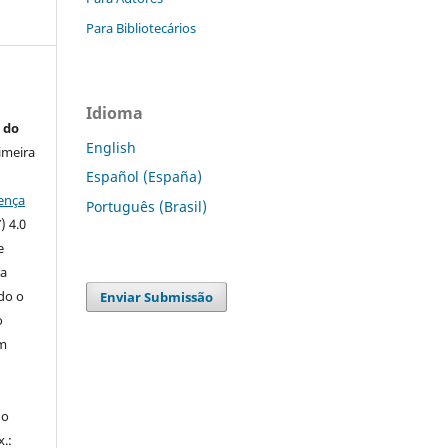
Para Bibliotecários
Idioma
 do
English
imeira
Español (España)
ença
Português (Brasil)
) 4.0
e
 a
ndo o
Enviar Submissão
o
m
do
x.: