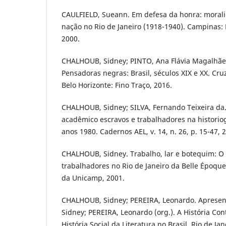
CAULFIELD, Sueann. Em defesa da honra: moral
nação no Rio de Janeiro (1918-1940). Campinas:
2000.
CHALHOUB, Sidney; PINTO, Ana Flávia Magalhãe
Pensadoras negras: Brasil, séculos XIX e XX. Cr
Belo Horizonte: Fino Traço, 2016.
CHALHOUB, Sidney; SILVA, Fernando Teixeira da.
acadêmico escravos e trabalhadores na historiog
anos 1980. Cadernos AEL, v. 14, n. 26, p. 15-47, 
CHALHOUB, Sidney. Trabalho, lar e botequim: O 
trabalhadores no Rio de Janeiro da Belle Époque
da Unicamp, 2001.
CHALHOUB, Sidney; PEREIRA, Leonardo. Apresen
Sidney; PEREIRA, Leonardo (org.). A História Con
História Social da Literatura no Brasil. Rio de Ja