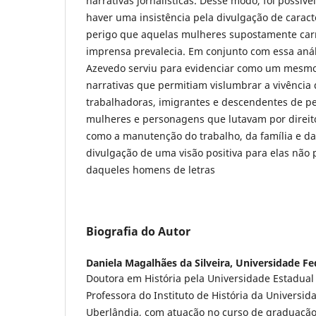
narrativas jornalísticas. Desse modo, foi possív
haver uma insistência pela divulgação de caract
perigo que aquelas mulheres supostamente carr
imprensa prevalecia. Em conjunto com essa anál
Azevedo serviu para evidenciar como um mesmo
narrativas que permitiam vislumbrar a vivência
trabalhadoras, imigrantes e descendentes de p
mulheres e personagens que lutavam por direito
como a manutenção do trabalho, da família e d
divulgação de uma visão positiva para elas não p
daqueles homens de letras
Biografia do Autor
Daniela Magalhães da Silveira,
Universidade Fe
Doutora em História pela Universidade Estadua
Professora do Instituto de História da Universid
Uberlândia, com atuação no curso de graduação